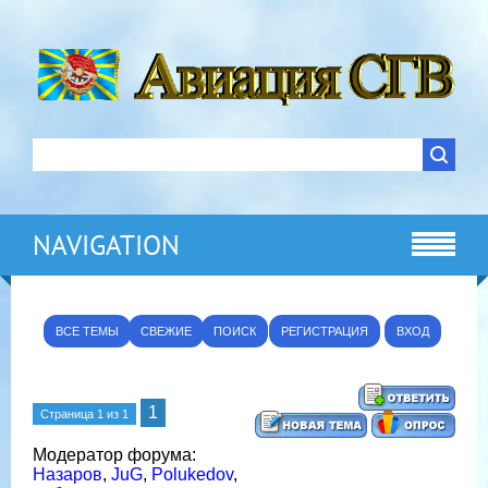
NAVIGATION
ВСЕ ТЕМЫ
СВЕЖИЕ
ПОИСК
РЕГИСТРАЦИЯ
ВХОД
1
Страница
1
из
1
Модератор форума:
Назаров
,
JuG
,
Polukedov
,