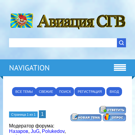
NAVIGATION
ВСЕ ТЕМЫ
СВЕЖИЕ
ПОИСК
РЕГИСТРАЦИЯ
ВХОД
1
Страница
1
из
1
Модератор форума:
Назаров
,
JuG
,
Polukedov
,