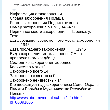
Дата: Суббота, 13 Июня 2015, 12:34:29 | Сообщение #
15
Информация о захоронении
Страна захоронения Польша
Регион захоронения Подляское воев.
Номер захоронения в ВМЦ З48-471
Первичное место захоронения г. Наревка, ул.
Тиха
Дата создания современного места захоронения
__.__.1945
Дата последнего захоронения __.__.1945
Вид захоронения могила воинов СА на
православном кладбище
Состояние захоронения хорошее
Количество могил 1
Захоронено всего 14
Захоронено известных 0
Захоронено неизвестных 14
Кто шефствует над захоронением Совет Охраны
Памяти Борьбы и Мученичества Республики
Польши
http://www.obd-memorial.ru/html/info.htm?
id=86391065