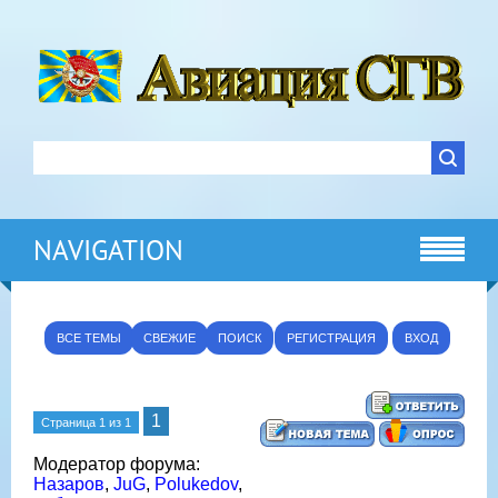
NAVIGATION
ВСЕ ТЕМЫ
СВЕЖИЕ
ПОИСК
РЕГИСТРАЦИЯ
ВХОД
1
Страница
1
из
1
Модератор форума:
Назаров
,
JuG
,
Polukedov
,