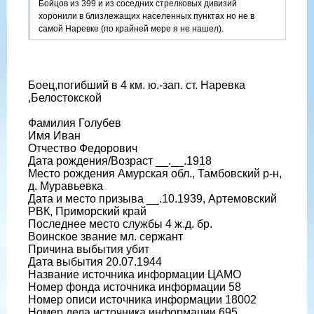
Бойцов из 399 и из соседних стрелковых дивизий
хоронили в близлежащих населенных пунктах но не в
самой Наревке (по крайней мере я не нашел).
Боец,погибший в 4 км. ю.-зап. ст. Наревка
,Белостокской
Фамилия Голубев
Имя Иван
Отчество Федорович
Дата рождения/Возраст __.__.1918
Место рождения Амурская обл., Тамбовский р-н,
д. Муравьевка
Дата и место призыва __.10.1939, Артемовский
РВК, Приморский край
Последнее место службы 4 ж.д. бр.
Воинское звание мл. сержант
Причина выбытия убит
Дата выбытия 20.07.1944
Название источника информации ЦАМО
Номер фонда источника информации 58
Номер описи источника информации 18002
Номер дела источника информации 695