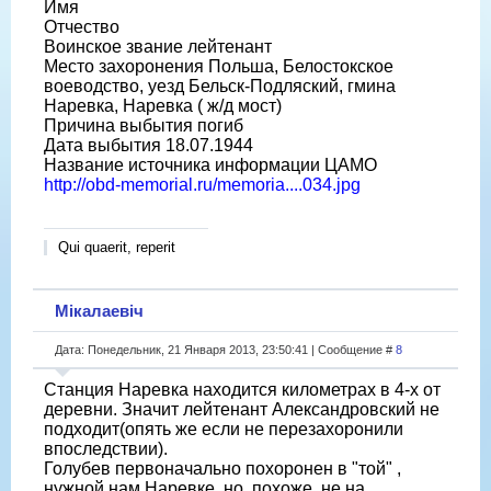
Имя
Отчество
Воинское звание лейтенант
Место захоронения Польша, Белостокское
воеводство, уезд Бельск-Подляский, гмина
Наревка, Наревка ( ж/д мост)
Причина выбытия погиб
Дата выбытия 18.07.1944
Название источника информации ЦАМО
http://obd-memorial.ru/memoria....034.jpg
Qui quaerit, reperit
Мікалаевіч
Дата: Понедельник, 21 Января 2013, 23:50:41 | Сообщение #
8
Cтанция Наревка находится километрах в 4-х от
деревни. Значит лейтенант Александровский не
подходит(опять же если не перезахоронили
впоследствии).
Голубев первоначально похоронен в "той" ,
нужной нам Наревке, но, похоже, не на