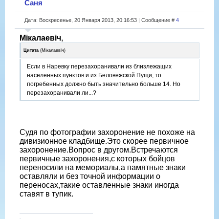
Саня
Дата: Воскресенье, 20 Января 2013, 20:16:53 | Сообщение #
4
Мікалаевіч
,
Цитата
(
Мікалаевіч
)
Если в Наревку перезахоранивали из близлежащих
населенных пунктов и из Беловежской Пущи, то
погребенных должно быть значительно больше 14. Но
перезахоранивали ли...?
Судя по фотографии захоронение не похоже на
дивизионное кладбище.Это скорее первичное
захоронение.Вопрос в другом.Встречаются
первичные захоронения,с которых бойцов
переносили на мемориалы,а памятные знаки
оставляли и без точной информации о
переносах,такие оставленные знаки иногда
ставят в тупик.