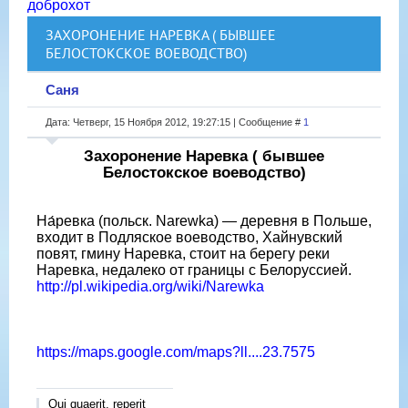
доброхот
ЗАХОРОНЕНИЕ НАРЕВКА ( БЫВШЕЕ
БЕЛОСТОКСКОЕ ВОЕВОДСТВО)
Саня
Дата: Четверг, 15 Ноября 2012, 19:27:15 | Сообщение #
1
Захоронение Наревка ( бывшее
Белостокское воеводство)
На́ревка (польск. Narewka) — деревня в Польше,
входит в Подляское воеводство, Хайнувский
повят, гмину Наревка, стоит на берегу реки
Наревка, недалеко от границы с Белоруссией.
http://pl.wikipedia.org/wiki/Narewka
https://maps.google.com/maps?ll....23.7575
Qui quaerit, reperit