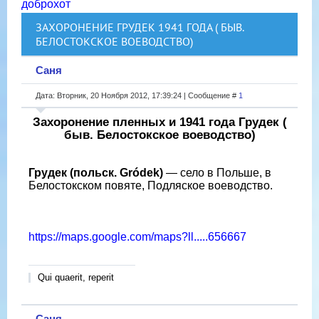
доброхот
ЗАХОРОНЕНИЕ ГРУДЕК 1941 ГОДА ( БЫВ.
БЕЛОСТОКСКОЕ ВОЕВОДСТВО)
Саня
Дата: Вторник, 20 Ноября 2012, 17:39:24 | Сообщение #
1
Захоронение пленных и 1941 года Грудек (
быв. Белостокское воеводство)
Грудек (польск. Gródek)
— село в Польше, в
Белостокском повяте, Подляское воеводство.
https://maps.google.com/maps?ll.....656667
Qui quaerit, reperit
Саня