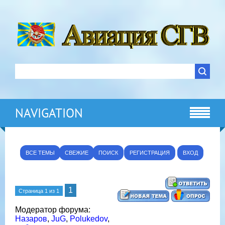
NAVIGATION
ВСЕ ТЕМЫ
СВЕЖИЕ
ПОИСК
РЕГИСТРАЦИЯ
ВХОД
1
Страница
1
из
1
Модератор форума:
Назаров
,
JuG
,
Polukedov
,