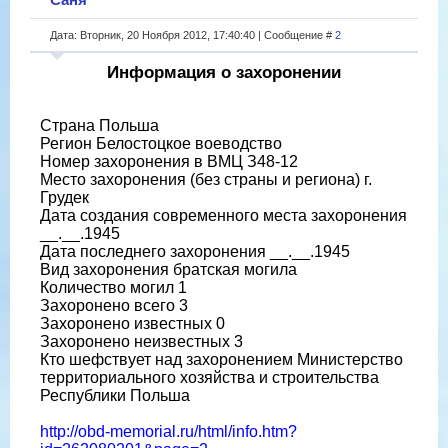
Дата: Вторник, 20 Ноября 2012, 17:40:40 | Сообщение #
2
Информация о захоронении
Страна Польша
Регион Белостоцкое воеводство
Номер захоронения в ВМЦ З48-12
Место захоронения (без страны и региона) г.
Грудек
Дата создания современного места захоронения
__.__.1945
Дата последнего захоронения __.__.1945
Вид захоронения братская могила
Количество могил 1
Захоронено всего 3
Захоронено известных 0
Захоронено неизвестных 3
Кто шефствует над захоронением Министерство
территориального хозяйства и строительства
Республики Польша
http://obd-memorial.ru/html/info.htm?