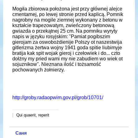
Mogiła zbiorowa położona jest przy głównej alejce
cmentarnej, po lewej stronie przed kaplicą. Pomnik
nagrobny na mogile ziemnej wykonany z betonu w
kształcie trapezowatym, zwieńczony betonową
gwiazda o przekątnej 25 cm. Na pomniku wyryty
napis w języku rosyjskim: "Pamiat pogibszim
gierojam za oswobożdienije Polszy ot naszestwija
gitlerizma żertwa wojny 1941 goda spitie liubimyje
bratija kak spit wojak gieroj i czełowiek i do... czto
dołżny my pried wami my nie zabudiem wo wiek ot
sojuznikow". Nieznana ilość i tożsamość
pochowanych żołnierzy.
http://groby.radaopwim.gov.pl/grob/10701/
Qui quaerit, reperit
Саня