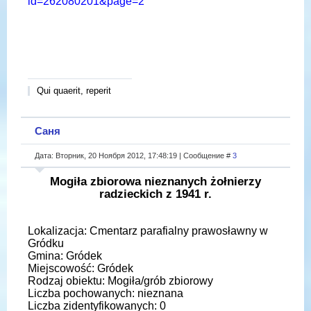
id=262080201&page=2
Qui quaerit, reperit
Саня
Дата: Вторник, 20 Ноября 2012, 17:48:19 | Сообщение #
3
Mogiła zbiorowa nieznanych żołnierzy
radzieckich z 1941 r.
Lokalizacja: Cmentarz parafialny prawosławny w
Gródku
Gmina: Gródek
Miejscowość: Gródek
Rodzaj obiektu: Mogiła/grób zbiorowy
Liczba pochowanych: nieznana
Liczba zidentyfikowanych: 0