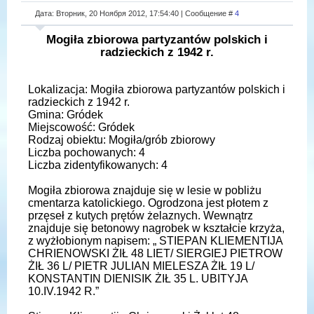
Дата: Вторник, 20 Ноября 2012, 17:54:40 | Сообщение #
4
Mogiła zbiorowa partyzantów polskich i
radzieckich z 1942 r.
Lokalizacja: Mogiła zbiorowa partyzantów polskich i
radzieckich z 1942 r.
Gmina: Gródek
Miejscowość: Gródek
Rodzaj obiektu: Mogiła/grób zbiorowy
Liczba pochowanych: 4
Liczba zidentyfikowanych: 4
Mogiła zbiorowa znajduje się w lesie w pobliżu
cmentarza katolickiego. Ogrodzona jest płotem z
przęseł z kutych prętów żelaznych. Wewnątrz
znajduje się betonowy nagrobek w kształcie krzyża,
z wyżłobionym napisem: „ STIEPAN KLIEMENTIJA
CHRIENOWSKI ŻIŁ 48 LIET/ SIERGIEJ PIETROW
ŻIŁ 36 L/ PIETR JULIAN MIELESZA ŻIŁ 19 L/
KONSTANTIN DIENISIK ŻIŁ 35 L. UBITYJA
10.IV.1942 R.”