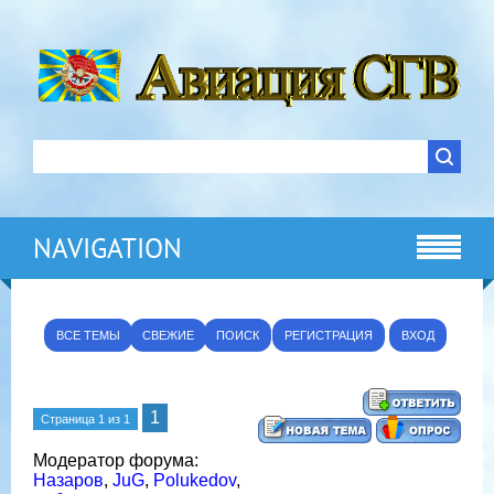
NAVIGATION
ВСЕ ТЕМЫ
СВЕЖИЕ
ПОИСК
РЕГИСТРАЦИЯ
ВХОД
1
Страница
1
из
1
Модератор форума:
Назаров
,
JuG
,
Polukedov
,