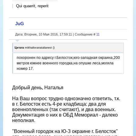
Qui quaerit, reperit
JuG
Дата: Вторник, 10 Мая 2016, 17:59:11 | Сообщение #
11
Цитата
mikhailovanatalianest
(
)
похоронен по адресу г.Белосток,юго-западная окраина,200
метров южнее военного городка,на опушке леса,могила
номер 17.
Добрый день, Наталья
На Ваш вопрос трудно однозначно ответить, т.к.
в г. Белосток есть 4-ре кладбища: два для
военнопленных (так считают), и два военных.
Документация о них в ОБД Мемориал - далеко
неполная.
"Военный городок на Ю-З окраине г. Белосток"