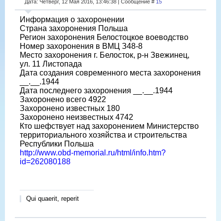
Дата: Четверг, 12 Мая 2016, 13:46:38 | Сообщение #
15
Информация о захоронении
Страна захоронения Польша
Регион захоронения Белостоцкое воеводство
Номер захоронения в ВМЦ З48-8
Место захоронения г. Белосток, р-н Звежинец,
ул. 11 Листопада
Дата создания современного места захоронения
__.__.1944
Дата последнего захоронения __.__.1944
Захоронено всего 4922
Захоронено известных 180
Захоронено неизвестных 4742
Кто шефствует над захоронением Министерство
территориального хозяйства и строительства
Республики Польша
http://www.obd-memorial.ru/html/info.htm?
id=262080188
Qui quaerit, reperit