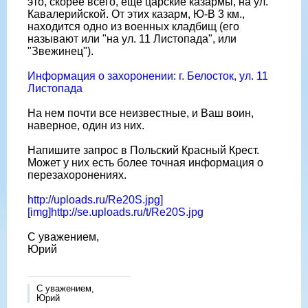
это, скорее всего, еще царские казармы, на ул.
Кавалерийской. От этих казарм, Ю-В 3 км.,
находится одно из военных кладбищ (его
называют или "на ул. 11 Листопада", или
"Звежинец").
Информация о захоронении: г. Белосток, ул. 11
Листопада
На нем почти все неизвестные, и Ваш воин,
наверное, один из них.
Напишите запрос в Польский Красный Крест.
Может у них есть более точная информация о
перезахоронениях.
http://uploads.ru/Re20S.jpg]
[img]http://se.uploads.ru/t/Re20S.jpg
С уважением,
Юрий
С уважением,
Юрий