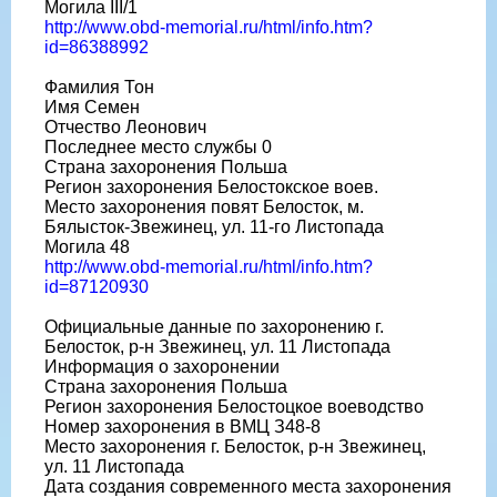
Могила III/1
http://www.obd-memorial.ru/html/info.htm?
id=86388992
Фамилия Тон
Имя Семен
Отчество Леонович
Последнее место службы 0
Страна захоронения Польша
Регион захоронения Белостокское воев.
Место захоронения повят Белосток, м.
Бялысток-Звежинец, ул. 11-го Листопада
Могила 48
http://www.obd-memorial.ru/html/info.htm?
id=87120930
Официальные данные по захоронению г.
Белосток, р-н Звежинец, ул. 11 Листопада
Информация о захоронении
Страна захоронения Польша
Регион захоронения Белостоцкое воеводство
Номер захоронения в ВМЦ З48-8
Место захоронения г. Белосток, р-н Звежинец,
ул. 11 Листопада
Дата создания современного места захоронения