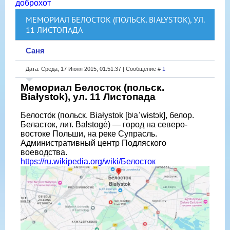
доброхот
МЕМОРИАЛ БЕЛОСТОК (ПОЛЬСК. BIAŁYSTOK), УЛ.
11 ЛИСТОПАДА
Саня
Дата: Среда, 17 Июня 2015, 01:51:37 | Сообщение #
1
Мемориал Белосток (польск.
Białystok), ул. 11 Листопада
Белосто́к (польск. Białystok [bʲaˈwɨstɔk], белор.
Беласток, лит. Balstogė) — город на северо-
востоке Польши, на реке Супрасль.
Административный центр Подляского
воеводства.
https://ru.wikipedia.org/wiki/Белосток