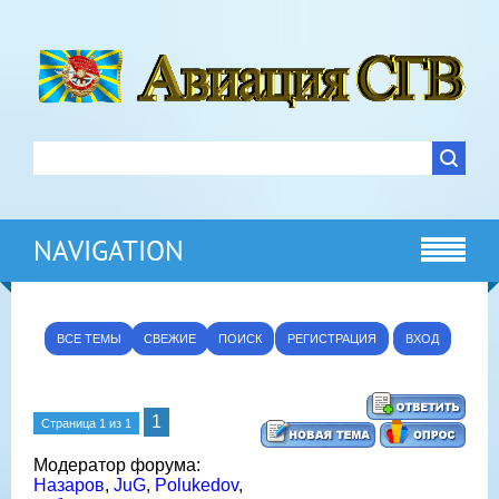
NAVIGATION
ВСЕ ТЕМЫ
СВЕЖИЕ
ПОИСК
РЕГИСТРАЦИЯ
ВХОД
1
Страница
1
из
1
Модератор форума:
Назаров
,
JuG
,
Polukedov
,