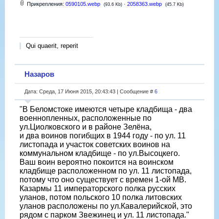
Прикрепления:
0590105.webp
·
2058363.webp
(93.6 Kb)
(45.7 Kb)
Qui quaerit, reperit
Назаров
Дата: Среда, 17 Июня 2015, 20:43:43 | Сообщение #
6
"В Беломстоке имеются четыре кладбища - два
военнопленных, расположенные по
ул.Циолковского и в районе Зелёна,
и два воинов погибщих в 1944 году - по ул. 11
листопада и участок советских воинов на
коммунальном кладбище - по ул.Высоцкего.
Ваш воин вероятно покоится на воинском
кладбище расположенном по ул. 11 листопада,
потому что оно существует с времен 1-ой МВ.
Казармы 11 императорского полка русских
уланов, потом польского 10 полка литовских
уланов расположены по ул.Кавалерийской, это
рядом с парком Звежинец и ул. 11 листопада."