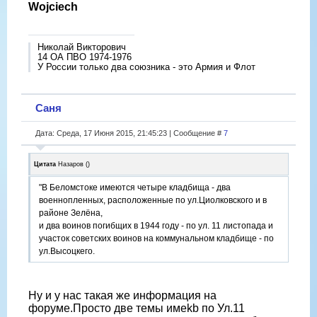
Wojciech
Николай Викторович
14 ОА ПВО 1974-1976
У России только два союзника - это Армия и Флот
Саня
Дата: Среда, 17 Июня 2015, 21:45:23 | Сообщение #
7
Цитата
Назаров
(
)
"В Беломстоке имеются четыре кладбища - два
военнопленных, расположенные по ул.Циолковского и в
районе Зелёна,
и два воинов погибщих в 1944 году - по ул. 11 листопада и
участок советских воинов на коммунальном кладбище - по
ул.Высоцкего.
Ну и у нас такая же информация на
форуме.Просто две темы имеkb по Ул.11