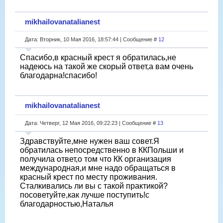
mikhailovanatalianest
Дата: Вторник, 10 Мая 2016, 18:57:44 | Сообщение #
12
Спасибо,в красный крест я обратилась,не
надеюсь на такой же скорый ответ,а вам очень
благодарна!спасибо!
mikhailovanatalianest
Дата: Четверг, 12 Мая 2016, 09:22:23 | Сообщение #
13
Здравствуйте,мне нужен ваш совет.Я
обратилась непосредственно в ККПольши и
получила ответ,о том что КК организация
международная,и мне надо обращаться в
красный крест по месту проживания.
Сталкивались ли вы с такой практикой?
посоветуйте,как лучше поступить!с
благодарностью,Наталья