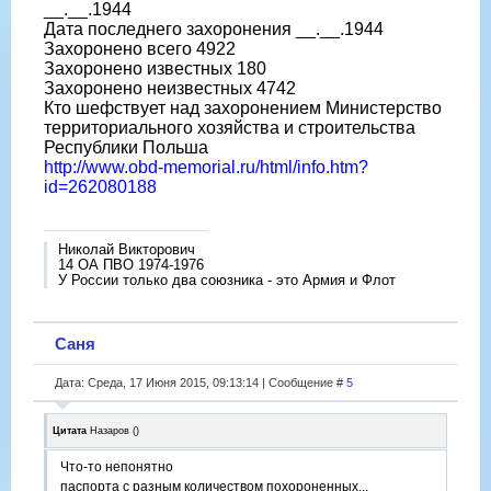
__.__.1944
Дата последнего захоронения __.__.1944
Захоронено всего 4922
Захоронено известных 180
Захоронено неизвестных 4742
Кто шефствует над захоронением Министерство
территориального хозяйства и строительства
Республики Польша
http://www.obd-memorial.ru/html/info.htm?
id=262080188
Николай Викторович
14 ОА ПВО 1974-1976
У России только два союзника - это Армия и Флот
Саня
Дата: Среда, 17 Июня 2015, 09:13:14 | Сообщение #
5
Цитата
Назаров
(
)
Что-то непонятно
паспорта с разным количеством похороненных...