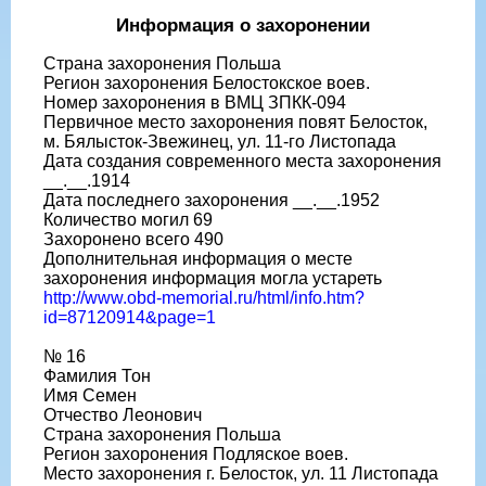
Информация о захоронении
Страна захоронения Польша
Регион захоронения Белостокское воев.
Номер захоронения в ВМЦ ЗПКК-094
Первичное место захоронения повят Белосток,
м. Бялысток-Звежинец, ул. 11-го Листопада
Дата создания современного места захоронения
__.__.1914
Дата последнего захоронения __.__.1952
Количество могил 69
Захоронено всего 490
Дополнительная информация о месте
захоронения информация могла устареть
http://www.obd-memorial.ru/html/info.htm?
id=87120914&page=1
№ 16
Фамилия Тон
Имя Семен
Отчество Леонович
Страна захоронения Польша
Регион захоронения Подляское воев.
Место захоронения г. Белосток, ул. 11 Листопада