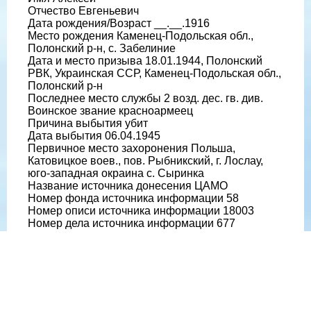
Отчество Евгеньевич
Дата рождения/Возраст __.__.1916
Место рождения Каменец-Подольская обл.,
Полонский р-н, с. Забелиние
Дата и место призыва 18.01.1944, Полонский
РВК, Украинская ССР, Каменец-Подольская обл.,
Полонский р-н
Последнее место службы 2 возд. дес. гв. див.
Воинское звание красноармеец
Причина выбытия убит
Дата выбытия 06.04.1945
Первичное место захоронения Польша,
Катовицкое воев., пов. Рыбникский, г. Лослау,
юго-западная окраина с. Сыринка
Название источника донесения ЦАМО
Номер фонда источника информации 58
Номер описи источника информации 18003
Номер дела источника информации 677
https://obd-memorial.ru/html/info.htm?id=4548063
Qui quaerit, reperit