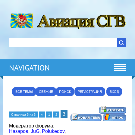
NAVIGATION
ВСЕ ТЕМЫ
СВЕЖИЕ
ПОИСК
РЕГИСТРАЦИЯ
ВХОД
3
Страница
3
из
3
«
1
2
Модератор форума:
Назаров
,
JuG
,
Polukedov
,