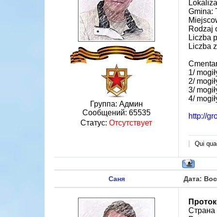
Lokaliz
Gmina: 
Miejsco
Rodzaj 
Liczba 
Liczba z
Cmentarz
1/ mogił
2/ mogił
3/ mogił
4/ mogił
Группа: Админ
Сообщений:
65535
http://g
Статус:
Отсутствует
Qui quae
Саня
Дата: Вос
Проток
Страна