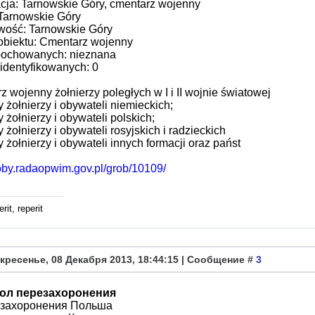
acja: Tarnowskie Góry, cmentarz wojenny
Tarnowskie Góry
wość: Tarnowskie Góry
obiektu: Cmentarz wojenny
pochowanych: nieznana
identyfikowanych: 0
 wojenny żołnierzy poległych w I i II wojnie światowej
y żołnierzy i obywateli niemieckich;
y żołnierzy i obywateli polskich;
y żołnierzy i obywateli rosyjskich i radzieckich
y żołnierzy i obywateli innych formacji oraz państ
roby.radaopwim.gov.pl/grob/10109/
rit, reperit
кресенье, 08 Декабря 2013, 18:44:15 | Сообщение #
3
ол перезахоронения
 захоронения Польша