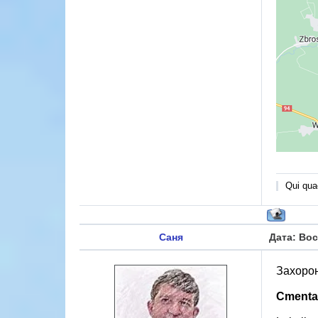
Qui quae
Саня
Дата: Вос
Захорон
Cmentar