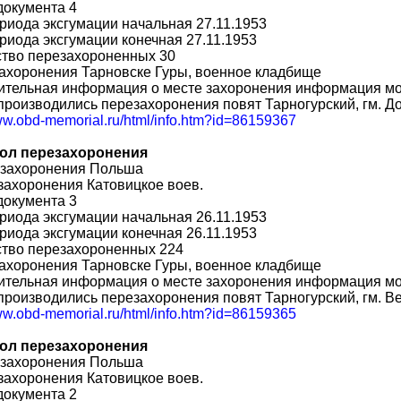
документа 4
риода эксгумации начальная 27.11.1953
риода эксгумации конечная 27.11.1953
ство перезахороненных 30
ахоронения Тарновске Гуры, военное кладбище
ительная информация о месте захоронения информация мо
производились перезахоронения повят Тарногурский, гм. Д
www.obd-memorial.ru/html/info.htm?id=86159367
ол перезахоронения
 захоронения Польша
захоронения Катовицкое воев.
документа 3
риода эксгумации начальная 26.11.1953
риода эксгумации конечная 26.11.1953
ство перезахороненных 224
ахоронения Тарновске Гуры, военное кладбище
ительная информация о месте захоронения информация мо
производились перезахоронения повят Тарногурский, гм. 
www.obd-memorial.ru/html/info.htm?id=86159365
ол перезахоронения
 захоронения Польша
захоронения Катовицкое воев.
документа 2