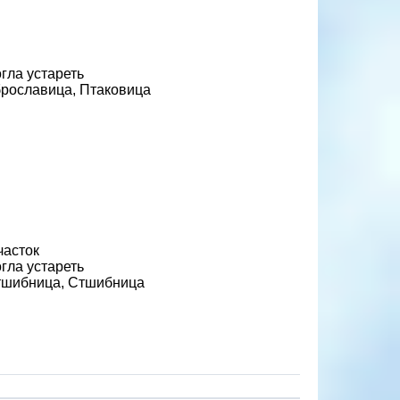
гла устареть
брославица, Птаковица
часток
гла устареть
Стшибница, Стшибница