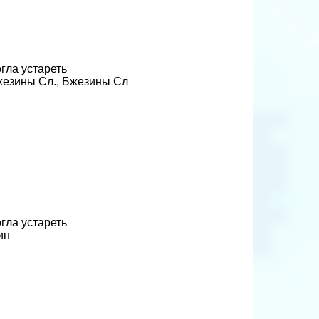
гла устареть
Бжезины Сл., Бжезины Сл
гла устареть
ин