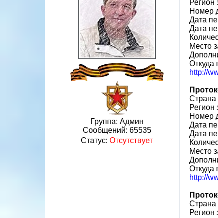
Регион 
Номер 
Дата пе
Дата пе
Количе
Место з
Дополн
Откуда 
http://
Проток
Страна
Регион 
Номер 
Группа: Админ
Дата пе
Сообщений:
65535
Дата пе
Статус:
Отсутствует
Количе
Место з
Дополн
Откуда 
http://
Проток
Страна
Регион 