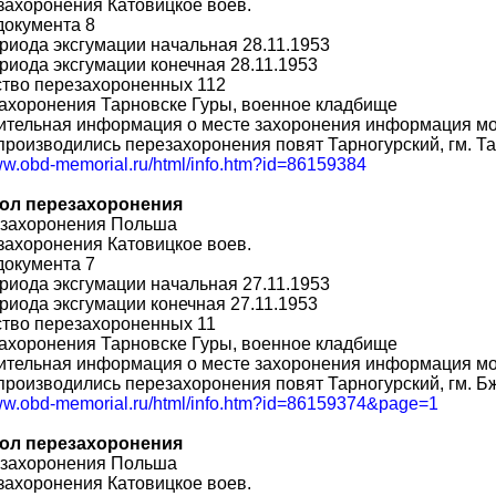
захоронения Катовицкое воев.
документа 8
риода эксгумации начальная 28.11.1953
риода эксгумации конечная 28.11.1953
ство перезахороненных 112
ахоронения Тарновске Гуры, военное кладбище
ительная информация о месте захоронения информация мо
производились перезахоронения повят Тарногурский, гм. Т
www.obd-memorial.ru/html/info.htm?id=86159384
ол перезахоронения
 захоронения Польша
захоронения Катовицкое воев.
документа 7
риода эксгумации начальная 27.11.1953
риода эксгумации конечная 27.11.1953
ство перезахороненных 11
ахоронения Тарновске Гуры, военное кладбище
ительная информация о месте захоронения информация мо
производились перезахоронения повят Тарногурский, гм. Б
www.obd-memorial.ru/html/info.htm?id=86159374&page=1
ол перезахоронения
 захоронения Польша
захоронения Катовицкое воев.