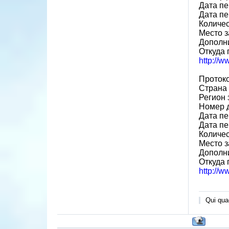
Дата пе
Дата пе
Количе
Место з
Дополн
Откуда 
http://
Проток
Страна
Регион 
Номер 
Дата пе
Дата пе
Количе
Место з
Дополн
Откуда 
http://
Qui quae