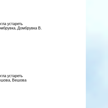
гла устареть
омбрувка, Домбрувка В.
гла устареть
Вешова, Вешова