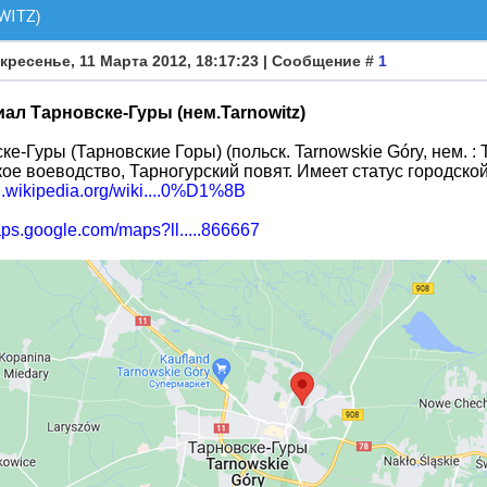
WITZ)
кресенье, 11 Марта 2012, 18:17:23 | Сообщение #
1
ал Тарновске-Гуры (нем.Tarnowitz)
ке-Гуры (Тарновские Горы) (польск. Tarnowskie Góry, нем. : 
ое воеводство, Тарногурский повят. Имеет статус городско
ru.wikipedia.org/wiki....0%D1%8B
aps.google.com/maps?ll.....866667