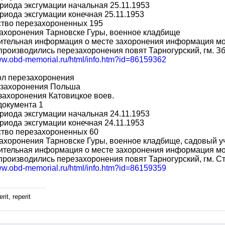
риода эксгумации начальная 25.11.1953
риода эксгумации конечная 25.11.1953
ство перезахороненных 195
ахоронения Тарновске Гуры, военное кладбище
ительная информация о месте захоронения информация мо
производились перезахоронения повят Тарногурский, гм. З
www.obd-memorial.ru/html/info.htm?id=86159362
ол перезахоронения
 захоронения Польша
захоронения Катовицкое воев.
документа 1
риода эксгумации начальная 24.11.1953
риода эксгумации конечная 24.11.1953
ство перезахороненных 60
ахоронения Тарновске Гуры, военное кладбище, садовый у
ительная информация о месте захоронения информация мо
производились перезахоронения повят Тарногурский, гм. 
www.obd-memorial.ru/html/info.htm?id=86159359
rit, reperit