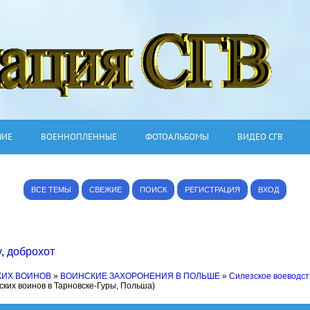
ШИЕ
ВОЕННОПЛЕННЫЕ
ФОТОАЛЬБОМЫ
ВИДЕО СГВ
ВСЕ ТЕМЫ
СВЕЖИЕ
ПОИСК
РЕГИСТРАЦИЯ
ВХОД
v
,
доброхот
КИХ ВОИНОВ
»
ВОИНСКИЕ ЗАХОРОНЕНИЯ В ПОЛЬШЕ
»
Силезское воеводст
ских воинов в Тарновске-Гуры, Польша)