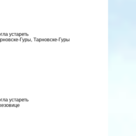
гла устареть
арновске-Гуры, Тарновске-Гуры
гла устареть
жезовице