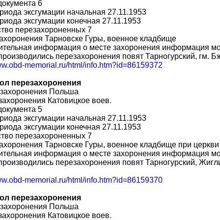
документа 6
риода эксгумации начальная 27.11.1953
риода эксгумации конечная 27.11.1953
ство перезахороненных 7
ахоронения Тарновске Гуры, военное кладбище
ительная информация о месте захоронения информация мо
производились перезахоронения повят Тарногурский, гм. 
www.obd-memorial.ru/html/info.htm?id=86159372
ол перезахоронения
 захоронения Польша
захоронения Катовицкое воев.
документа 5
риода эксгумации начальная 27.11.1953
риода эксгумации конечная 27.11.1953
ство перезахороненных 7
ахоронения Тарновске Гуры, военное кладбище при церкви
ительная информация о месте захоронения информация мо
производились перезахоронения повят Тарногурский, Жигл
www.obd-memorial.ru/html/info.htm?id=86159370
ол перезахоронения
 захоронения Польша
захоронения Катовицкое воев.