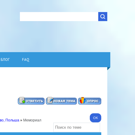
БЛОГ
FAQ
во, Польша
»
Мемориал