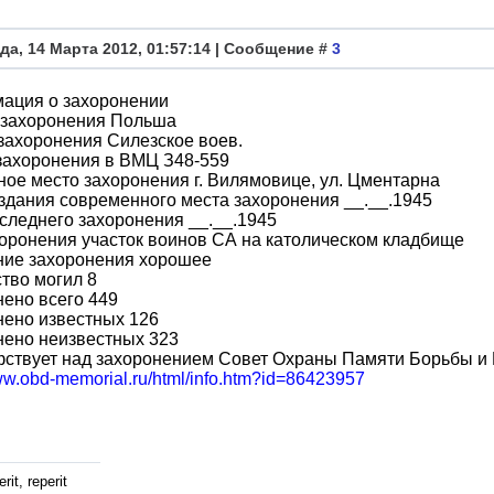
да, 14 Марта 2012, 01:57:14 | Сообщение #
3
ация о захоронении
 захоронения Польша
захоронения Силезское воев.
захоронения в ВМЦ З48-559
ое место захоронения г. Вилямовице, ул. Цментарна
здания современного места захоронения __.__.1945
следнего захоронения __.__.1945
оронения участок воинов СА на католическом кладбище
ние захоронения хорошее
тво могил 8
ено всего 449
нено известных 126
нено неизвестных 323
фствует над захоронением Совет Охраны Памяти Борьбы и
www.obd-memorial.ru/html/info.htm?id=86423957
rit, reperit