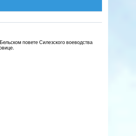
 Бельском повете Силезского воеводства
овице.