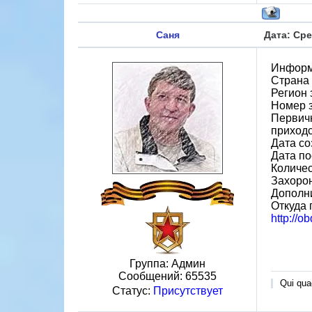
Саня
Дата: Сре
Информ
Страна
Регион 
Номер 
Первичн
приход
Дата со
Дата по
Количес
Захорон
Дополн
Откуда 
http://
Группа: Админ
Сообщений:
65535
Qui quae
Статус:
Присутствует