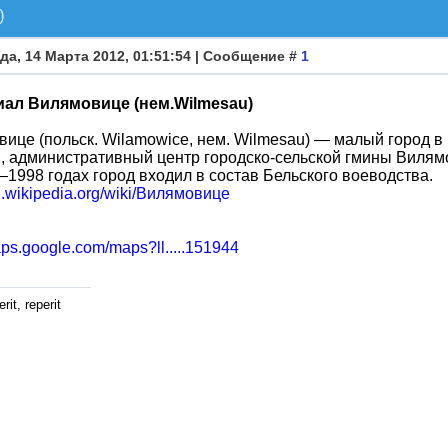
)
да, 14 Марта 2012, 01:51:54 | Сообщение #
1
ал Вилямовице (нем.Wilmesau)
ице (польск. Wilamowice, нем. Wilmesau) — малый город в
 административный центр городско-сельской гмины Вилям
1998 годах город входил в состав Бельского воеводствa.
ru.wikipedia.org/wiki/Вилямовице
aps.google.com/maps?ll.....151944
rit, reperit