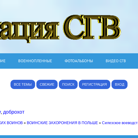
ШИЕ
ВОЕННОПЛЕННЫЕ
ФОТОАЛЬБОМЫ
ВИДЕО СГВ
ВСЕ ТЕМЫ
СВЕЖИЕ
ПОИСК
РЕГИСТРАЦИЯ
ВХОД
v
,
доброхот
КИХ ВОИНОВ
»
ВОИНСКИЕ ЗАХОРОНЕНИЯ В ПОЛЬШЕ
»
Силезское воеводст