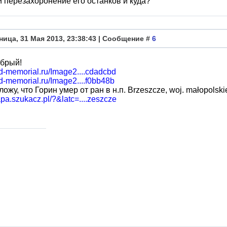
 перезахоронение его останков и куда?
ница, 31 Мая 2013, 23:38:43 | Сообщение #
6
обрый!
bd-memorial.ru/Image2....cdadcbd
bd-memorial.ru/Image2....f0bb48b
ожу, что Горин умер от ран в н.п. Brzeszcze, woj. małopolski
apa.szukacz.pl/?&latc=....zeszcze