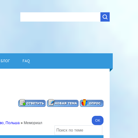
БЛОГ
FAQ
во, Польша
»
Мемориал