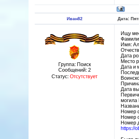
Иван82
Дата: Пят
Ищу ме
Фамили
Имя: А
Отчеств
Дата ро
Место р
Группа: Поиск
Дата и 
Сообщений:
2
Последн
Статус:
Отсутствует
Воинско
Причин
Дата вы
Первичн
могила
Назван
Номер 
Номер о
Номер д
https://