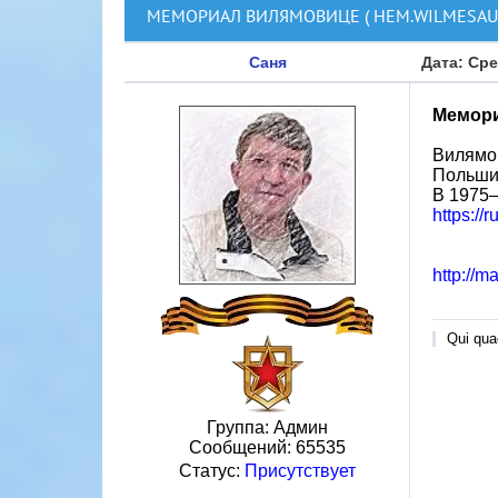
МЕМОРИАЛ ВИЛЯМОВИЦЕ ( НЕМ.WILMESAU
Саня
Дата: Сре
Мемори
Вилямов
Польши,
В 1975—
https://
http://m
Qui quae
Группа: Админ
Сообщений:
65535
Статус:
Присутствует