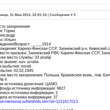
ница, 31 Мая 2013, 22:01:10 | Сообщение #
5
сто захоронения
я: Горин
лександр
о: Ильич
ждения/Возраст: __.__.1914
ождения: Карело-Финская ССР, Заонежский р-н, Кижеский с/
место призыва: Заонежский РВК, Карело-Финская ССР, Заон
ее место службы: 33 апабр
е звание: нач. штаба
а выбытия: погиб
бытия: 02.02.1945
ое место захоронения: Польша, Краковское воев., пов. Бел
 № 4
ие источника донесения: ЦАМО
фонда источника информации: 9827
писи источника информации: 2
ела источника информации: 37
obd-memorial.ru/html/info.htm?id=1151617013