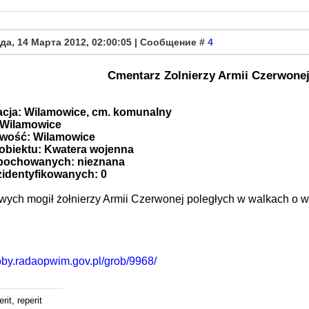
да, 14 Марта 2012, 02:00:05 | Сообщение #
4
Cmentarz Zolnierzy Armii Czerwone
acja: Wilamowice, cm. komunalny
 Wilamowice
owość: Wilamowice
obiektu: Kwatera wojenna
 pochowanych: nieznana
zidentyfikowanych: 0
owych mogił żołnierzy Armii Czerwonej poległych w walkach o 
roby.radaopwim.gov.pl/grob/9968/
rit, reperit