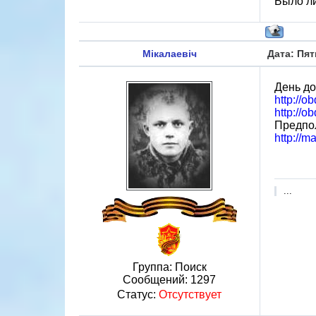
Было ли
Мікалаевіч
Дата: Пят
День д
http://o
http://o
Предпол
http://m
...
Группа: Поиск
Сообщений:
1297
Статус:
Отсутствует