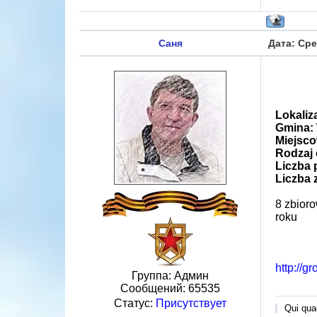
Саня
Дата: Сре
Lokaliz
Gmina:
Miejsc
Rodzaj 
Liczba
Liczba 
8 zbior
roku
http://g
Группа: Админ
Сообщений:
65535
Статус:
Присутствует
Qui quae