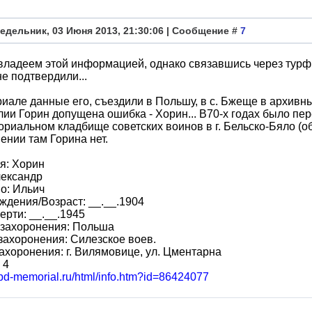
едельник, 03 Июня 2013, 21:30:06 | Сообщение #
7
владеем этой информацией, однако связавшись через турф
не подтвердили...
иале данные его, съездили в Польшу, в с. Бжеще в архивн
ии Горин допущена ошибка - Хорин... В70-х годах было пер
риальном кладбище советских воинов в г. Бельско-Бяло (о
ении там Горина нет.
я: Хорин
лександр
о: Ильич
ждения/Возраст: __.__.1904
ерти: __.__.1945
 захоронения: Польша
захоронения: Силезское воев.
ахоронения: г. Вилямовице, ул. Цментарна
 4
obd-memorial.ru/html/info.htm?id=86424077