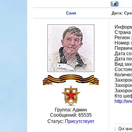
Саня
Дата: Сре
Информ
Страна
Регион 
Номер 
Первичн
Дата со
Дата по
Вид зах
Состоя
Количес
Захорон
Захоро
Захоро
Кто ше
http://
Группа: Админ
Сообщений:
65535
Статус:
Присутствует
Qui quae