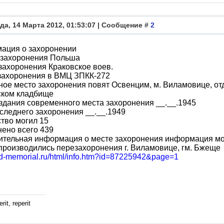
да, 14 Марта 2012, 01:53:07 | Сообщение #
2
ация о захоронении
 захоронения Польша
захоронения Краковское воев.
захоронения в ВМЦ ЗПКК-272
ое место захоронения повят Освенцим, м. Виламовице, от
ском кладбище
здания современного места захоронения __.__.1945
следнего захоронения __.__.1949
тво могил 15
ено всего 439
ительная информация о месте захоронения информация мо
производились перезахоронения г. Виламовице, гм. Бжеще
obd-memorial.ru/html/info.htm?id=87225942&page=1
rit, reperit