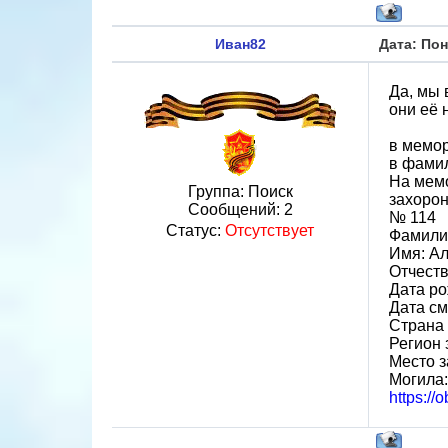
Иван82
Дата: Пон
Да, мы 
они её 
в мемор
в фамил
На мемо
Группа: Поиск
захорон
Сообщений:
2
№ 114
Статус:
Отсутствует
Фамили
Имя: А
Отчеств
Дата ро
Дата см
Страна
Регион 
Место з
Могила:
https://