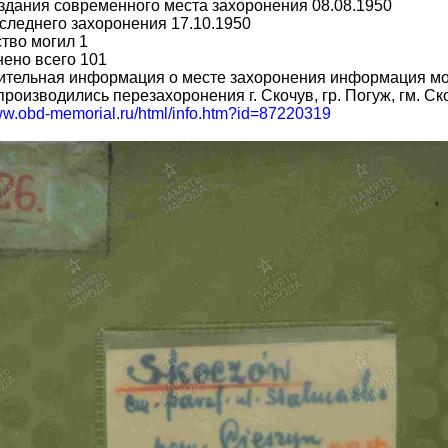
здания современного места захоронения 08.08.1950
следнего захоронения 17.10.1950
тво могил 1
ено всего 101
ительная информация о месте захоронения информация мо
производились перезахоронения г. Скочув, гр. Погуж, гм. Ск
www.obd-memorial.ru/html/info.htm?id=87220319