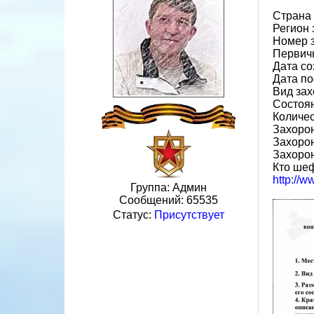
Страна
Регион 
Номер 
Первичн
Дата со
Дата по
Вид зах
Состоя
Количес
Захорон
Захоро
Захоро
Кто ше
http://
Группа: Админ
Сообщений:
65535
Статус:
Присутствует