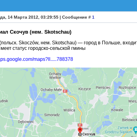
да, 14 Марта 2012, 03:29:55 | Сообщение #
1
ал Скочув (нем. Skotschau)
(польск. Skoczów, нем. Skotschau) — город в Польше, вход
Имеет статус городско-сельской гмины
aps.google.com/maps?ll.....788378