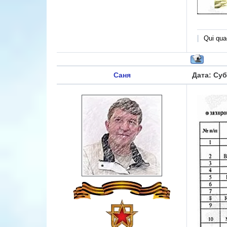
Qui quae
Саня
Дата: Суб