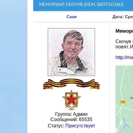
МЕМОРИАЛ СКОЧУВ (НЕМ. SKOTSCHAU)
Саня
Дата: Сре
Мемори
Скочув 
повят. 
http://m
Группа: Админ
Сообщений:
65535
Статус:
Присутствует