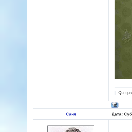
Qui quae
Саня
Дата: Суб