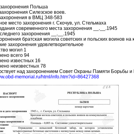
 захоронения Польша
захоронения Силезское воев.
захоронения в ВМЦ З48-583
ое место захоронения г. Скочув, ул. Стельмаха
здания современного места захоронения __.__.1945
следнего захоронения __.__.1945
оронения братская могила советских и польских воинов н
ние захоронения удовлетворительное
тво могил 1
ено всего 94
нено известных 16
нено неизвестных 78
фствует над захоронением Совет Охраны Памяти Борьбы и
www.obd-memorial.ru/html/info.htm?id=86427368