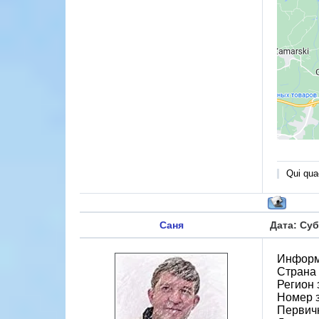
Qui quae
Саня
Дата: Суб
Информ
Страна
Регион 
Номер 
Первичн