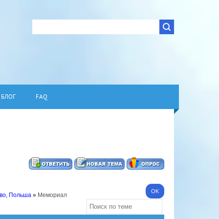
БЛОГ
FAQ
во, Польша
»
Мемориал