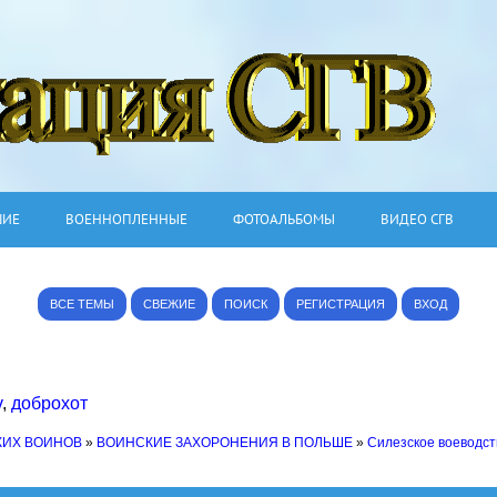
ШИЕ
ВОЕННОПЛЕННЫЕ
ФОТОАЛЬБОМЫ
ВИДЕО СГВ
ВСЕ ТЕМЫ
СВЕЖИЕ
ПОИСК
РЕГИСТРАЦИЯ
ВХОД
v
,
доброхот
КИХ ВОИНОВ
»
ВОИНСКИЕ ЗАХОРОНЕНИЯ В ПОЛЬШЕ
»
Силезское воеводст