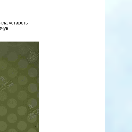
гла устареть
очув