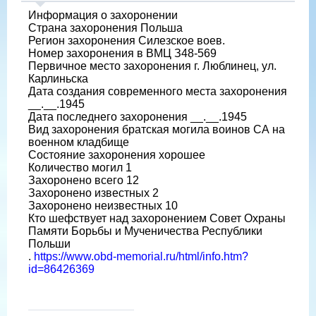
Информация о захоронении
Страна захоронения Польша
Регион захоронения Силезское воев.
Номер захоронения в ВМЦ З48-569
Первичное место захоронения г. Люблинец, ул.
Карлиньска
Дата создания современного места захоронения
__.__.1945
Дата последнего захоронения __.__.1945
Вид захоронения братская могила воинов СА на
военном кладбище
Состояние захоронения хорошее
Количество могил 1
Захоронено всего 12
Захоронено известных 2
Захоронено неизвестных 10
Кто шефствует над захоронением Совет Охраны
Памяти Борьбы и Мученичества Республики
Польши
.
https://www.obd-memorial.ru/html/info.htm?
id=86426369