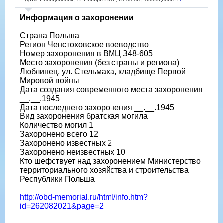
Информация о захоронении
Страна Польша
Регион Ченстоховское воеводство
Номер захоронения в ВМЦ З48-605
Место захоронения (без страны и региона)
Люблинец, ул. Стельмаха, кладбище Первой
Мировой войны
Дата создания современного места захоронения
__.__.1945
Дата последнего захоронения __.__.1945
Вид захоронения братская могила
Количество могил 1
Захоронено всего 12
Захоронено известных 2
Захоронено неизвестных 10
Кто шефствует над захоронением Министерство
территориального хозяйства и строительства
Республики Польша
http://obd-memorial.ru/html/info.htm?
id=262082021&page=2