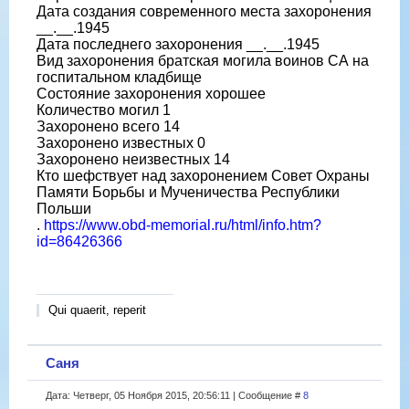
Дата создания современного места захоронения
__.__.1945
Дата последнего захоронения __.__.1945
Вид захоронения братская могила воинов СА на
госпитальном кладбище
Состояние захоронения хорошее
Количество могил 1
Захоронено всего 14
Захоронено известных 0
Захоронено неизвестных 14
Кто шефствует над захоронением Совет Охраны
Памяти Борьбы и Мученичества Республики
Польши
.
https://www.obd-memorial.ru/html/info.htm?
id=86426366
Qui quaerit, reperit
Саня
Дата: Четверг, 05 Ноября 2015, 20:56:11 | Сообщение #
8