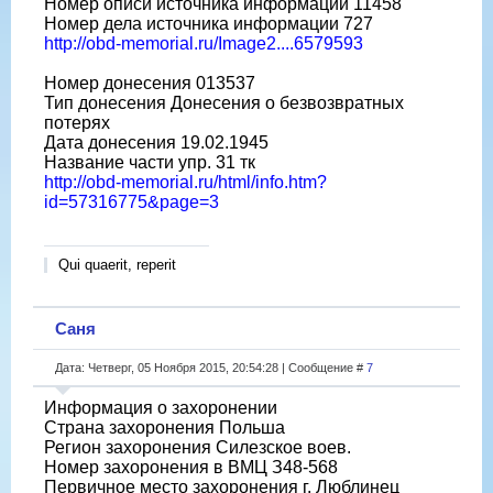
Номер описи источника информации 11458
Номер дела источника информации 727
http://obd-memorial.ru/Image2....6579593
Номер донесения 013537
Тип донесения Донесения о безвозвратных
потерях
Дата донесения 19.02.1945
Название части упр. 31 тк
http://obd-memorial.ru/html/info.htm?
id=57316775&page=3
Qui quaerit, reperit
Саня
Дата: Четверг, 05 Ноября 2015, 20:54:28 | Сообщение #
7
Информация о захоронении
Страна захоронения Польша
Регион захоронения Силезское воев.
Номер захоронения в ВМЦ З48-568
Первичное место захоронения г. Люблинец