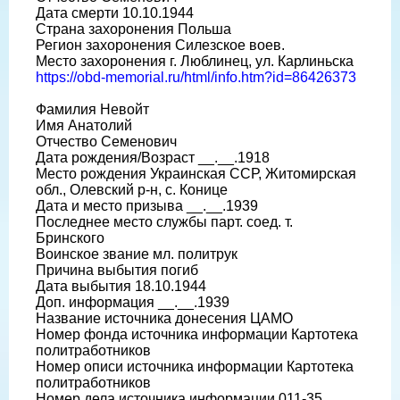
Дата смерти 10.10.1944
Страна захоронения Польша
Регион захоронения Силезское воев.
Место захоронения г. Люблинец, ул. Карлиньска
https://obd-memorial.ru/html/info.htm?id=86426373
Фамилия Невойт
Имя Анатолий
Отчество Семенович
Дата рождения/Возраст __.__.1918
Место рождения Украинская ССР, Житомирская
обл., Олевский р-н, с. Конице
Дата и место призыва __.__.1939
Последнее место службы парт. соед. т.
Бринского
Воинское звание мл. политрук
Причина выбытия погиб
Дата выбытия 18.10.1944
Доп. информация __.__.1939
Название источника донесения ЦАМО
Номер фонда источника информации Картотека
политработников
Номер описи источника информации Картотека
политработников
Номер дела источника информации 011-35