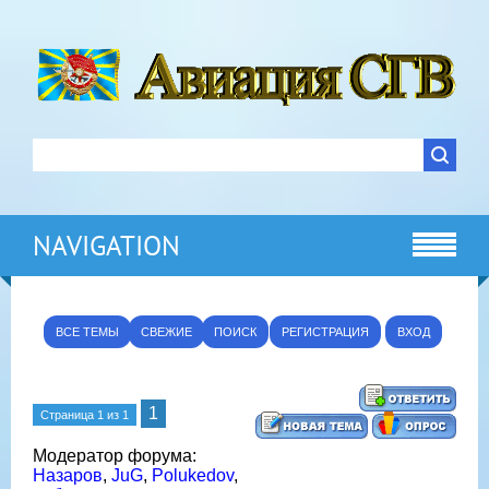
NAVIGATION
ВСЕ ТЕМЫ
СВЕЖИЕ
ПОИСК
РЕГИСТРАЦИЯ
ВХОД
1
Страница
1
из
1
Модератор форума:
Назаров
,
JuG
,
Polukedov
,