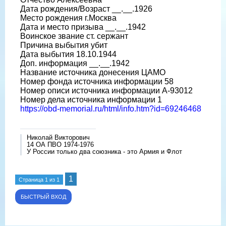
Дата рождения/Возраст __.__.1926
Место рождения г.Москва
Дата и место призыва __.__.1942
Воинское звание ст. сержант
Причина выбытия убит
Дата выбытия 18.10.1944
Доп. информация __.__.1942
Название источника донесения ЦАМО
Номер фонда источника информации 58
Номер описи источника информации А-93012
Номер дела источника информации 1
https://obd-memorial.ru/html/info.htm?id=69246468
Николай Викторович
14 ОА ПВО 1974-1976
У России только два союзника - это Армия и Флот
1
Страница
1
из
1