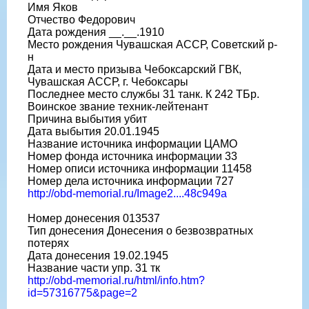
Имя Яков
Отчество Федорович
Дата рождения __.__.1910
Место рождения Чувашская АССР, Советский р-
н
Дата и место призыва Чебоксарский ГВК,
Чувашская АССР, г. Чебоксары
Последнее место службы 31 танк. К 242 ТБр.
Воинское звание техник-лейтенант
Причина выбытия убит
Дата выбытия 20.01.1945
Название источника информации ЦАМО
Номер фонда источника информации 33
Номер описи источника информации 11458
Номер дела источника информации 727
http://obd-memorial.ru/Image2....48c949a
Номер донесения 013537
Тип донесения Донесения о безвозвратных
потерях
Дата донесения 19.02.1945
Название части упр. 31 тк
http://obd-memorial.ru/html/info.htm?
id=57316775&page=2