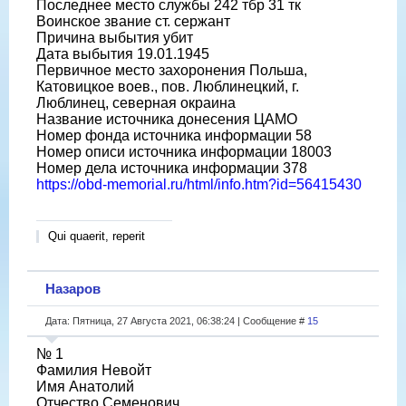
Последнее место службы 242 тбр 31 тк
Воинское звание ст. сержант
Причина выбытия убит
Дата выбытия 19.01.1945
Первичное место захоронения Польша,
Катовицкое воев., пов. Люблинецкий, г.
Люблинец, северная окраина
Название источника донесения ЦАМО
Номер фонда источника информации 58
Номер описи источника информации 18003
Номер дела источника информации 378
https://obd-memorial.ru/html/info.htm?id=56415430
Qui quaerit, reperit
Назаров
Дата: Пятница, 27 Августа 2021, 06:38:24 | Сообщение #
15
№ 1
Фамилия Невойт
Имя Анатолий
Отчество Семенович