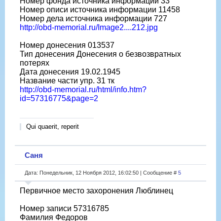
Номер фонда источника информации 33
Номер описи источника информации 11458
Номер дела источника информации 727
http://obd-memorial.ru/Image2....212.jpg
Номер донесения 013537
Тип донесения Донесения о безвозвратных
потерях
Дата донесения 19.02.1945
Название части упр. 31 тк
http://obd-memorial.ru/html/info.htm?
id=57316775&page=2
Qui quaerit, reperit
Саня
Дата: Понедельник, 12 Ноября 2012, 16:02:50 | Сообщение #
5
Первичное место захоронения Люблинец
Номер записи 57316785
Фамилия Федоров