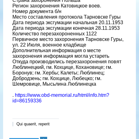
Страна захоронения Польша
Регион захоронения Катовицкое воев.
Номер документа б/н
Место составления протокола Тарновске Гуры
Дата периода эксгумации начальная 20.11.1953
Дата периода эксгумации конечная 28.11.1953
Количество перезахороненных 1122
Первичное место захоронения Тарновске Гуры,
ул. 22 Июля, военное кладбище
Дополнительная информация о месте
захоронения информация могла устареть
Откуда производились перезахоронения повят
Люблинецкий, гм. Кохцице, Кохановице; гм.
Боронув; гм. Хербы; Калеты; Люблинец;
Добродзень; гм. Кохцице, Любецко; гм.
Шемровице, Мысьлина Люблинецка
.
https://www.obd-memorial.ru/html/info.htm?
id=86159336
Qui quaerit, reperit