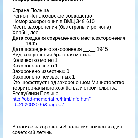
Страна Польша
Регион Ченстоховское воеводство
Номер захоронения в ВМЦ З48-610
Место захоронения (без страны и региона)
Хербы, лес
Дата создания современного места захоронения
__.__.1945
Дата последнего захоронения __.__.1945
Вид захоронения братская могила
Количество могил 1
Захоронено всего 1
Захоронено известных 0
Захоронено неизвестных 1
Кто шефствует над захоронением Министерство
территориального хозяйства и строительства
Республики Польша
http://obd-memorial.ru/html/info.htm?
id=262082036&page=2
В могиле захоронены 8 польских воинов и один
советский летчик.