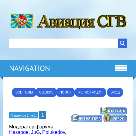
NAVIGATION
ВСЕ ТЕМЫ
СВЕЖИЕ
ПОИСК
РЕГИСТРАЦИЯ
ВХОД
1
Страница
1
из
1
Модератор форума:
Назаров
,
JuG
,
Polukedov
,