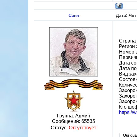
Саня
Дата: Чет
Страна
Регион 
Номер 
Первичн
Дата со
Дата по
Вид зах
Состоя
Количес
Захорон
Захорон
Захоро
Кто ше
https:/
Группа: Админ
Сообщений:
65535
Статус:
Отсутствует
Qui quae