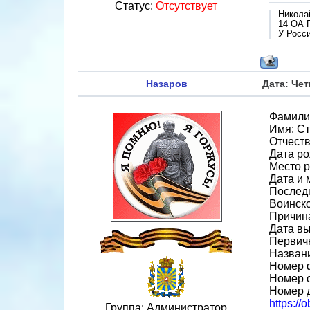
Статус:
Отсутствует
Никола
14 ОА 
У Росси
Назаров
Дата: Чет
Фамили
Имя: С
Отчеств
Дата ро
Место р
Дата и 
Последн
Воинско
Причина
Дата вы
Первичн
Назван
Номер 
Номер 
Номер д
https://
Группа: Администратор