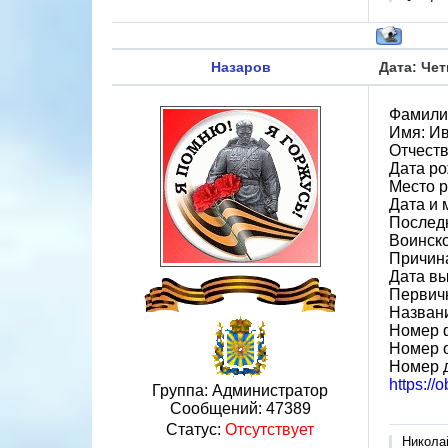
Назаров
Дата: Чет
Фамили
Имя: И
Отчеств
Дата ро
Место р
Дата и 
Последн
Воинско
Причина
Дата вы
Первичн
Назван
Номер 
Номер 
Номер д
https://
Группа: Администратор
Сообщений:
47389
Статус:
Отсутствует
Никола