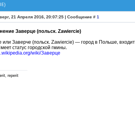
IE)
верг, 21 Апреля 2016, 20:07:25 | Сообщение #
1
ение Заверце (польск. Zawiercie)
е или Заверче (польск. Zawiercie) — город в Польше, входи
Имеет статус городской гмины.
ru.wikipedia.org/wiki/Заверце
rit, reperit