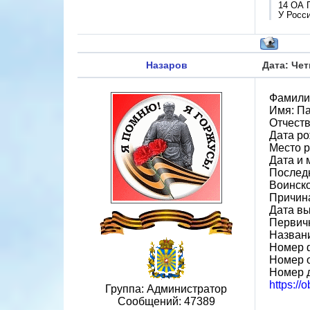
14 ОА 
У Росси
Назаров
Дата: Чет
Фамили
Имя: П
Отчеств
Дата ро
Место р
Дата и 
Последн
Воинско
Причина
Дата вы
Первичн
Назван
Номер 
Номер 
Номер д
https://
Группа: Администратор
Сообщений:
47389