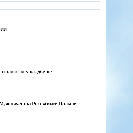
нии
 католическом кладбище
 Мученичества Республики Польши