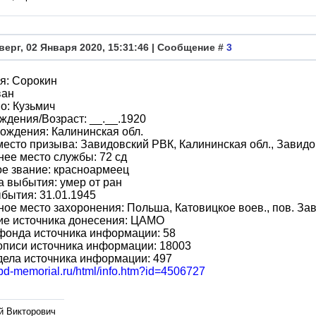
верг, 02 Января 2020, 15:31:46 | Сообщение #
3
я: Сорокин
ван
о: Кузьмич
ждения/Возраст: __.__.1920
ождения: Калининская обл.
место призыва: Завидовский РВК, Калининская обл., Завидо
ее место службы: 72 сд
е звание: красноармеец
 выбытия: умер от ран
бытия: 31.01.1945
ое место захоронения: Польша, Катовицкое воев., пов. Зав
ие источника донесения: ЦАМО
фонда источника информации: 58
описи источника информации: 18003
ела источника информации: 497
obd-memorial.ru/html/info.htm?id=4506727
й Викторович