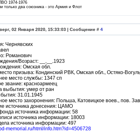
ПВО 1974-1976
и только два союзника - это Армия и Флот
верг, 02 Января 2020, 15:33:03 | Сообщение #
4
я: Чернявских
авел
о: Романович
ждения/Возраст: __.__.1923
ождения: Омская обл.
место призыва: Кондинский РВК, Омская обл., Остяко-Вогул
ее место службы: 1347 сп
е звание: красноармеец
 выбытия: умер от ран
бытия: 31.01.1945
ое место захоронения: Польша, Катовицкое воев., пов. Зав
ие источника донесения: ЦАМО
фонда источника информации: 58
описи источника информации: 18003
ела источника информации: 497
obd-memorial.ru/html/info.htm?id=4506728