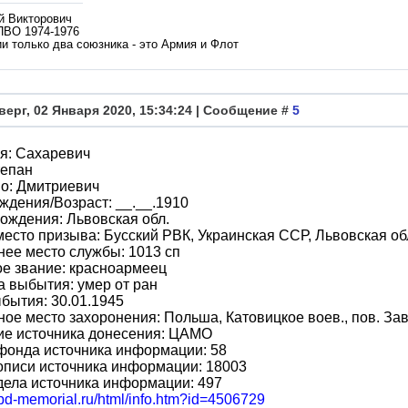
й Викторович
ПВО 1974-1976
и только два союзника - это Армия и Флот
верг, 02 Января 2020, 15:34:24 | Сообщение #
5
я: Сахаревич
тепан
о: Дмитриевич
ждения/Возраст: __.__.1910
ождения: Львовская обл.
место призыва: Бусский РВК, Украинская ССР, Львовская обл
ее место службы: 1013 сп
е звание: красноармеец
 выбытия: умер от ран
бытия: 30.01.1945
ое место захоронения: Польша, Катовицкое воев., пов. Зав
ие источника донесения: ЦАМО
фонда источника информации: 58
описи источника информации: 18003
ела источника информации: 497
obd-memorial.ru/html/info.htm?id=4506729