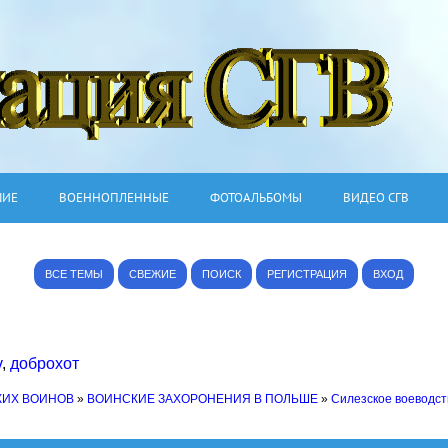
ШИЕ
ВОЕННОПЛЕННЫЕ
ФОТОАЛЬБОМЫ
ВИДЕО СГВ
ВСЕ ТЕМЫ
СВЕЖИЕ
ПОИСК
РЕГИСТРАЦИЯ
ВХОД
v
,
доброхот
КИХ ВОИНОВ
»
ВОИНСКИЕ ЗАХОРОНЕНИЯ В ПОЛЬШЕ
»
Силезское воеводст