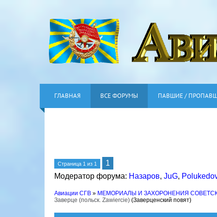
ГЛАВНАЯ
ВСЕ ФОРУМЫ
ПАВШИЕ / ПРОПАВ
1
Страница
1
из
1
Модератор форума:
Назаров
,
JuG
,
Polukedo
Авиации СГВ
»
МЕМОРИАЛЫ И ЗАХОРОНЕНИЯ СОВЕТС
Заверце (польск. Zawiercie)
(Заверценский повят)