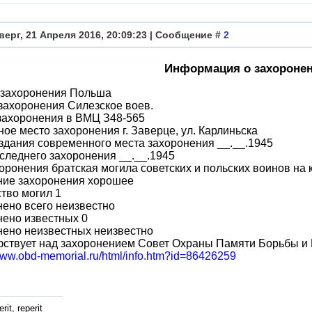
верг, 21 Апреля 2016, 20:09:23 | Сообщение #
2
Информация о захороне
 захоронения Польша
захоронения Силезское воев.
захоронения в ВМЦ З48-565
ое место захоронения г. Заверце, ул. Карлиньска
здания современного места захоронения __.__.1945
следнего захоронения __.__.1945
оронения братская могила советских и польских воинов на
ние захоронения хорошее
тво могил 1
ено всего неизвестно
ено известных 0
нено неизвестных неизвестно
фствует над захоронением Совет Охраны Памяти Борьбы и
/www.obd-memorial.ru/html/info.htm?id=86426259
rit, reperit