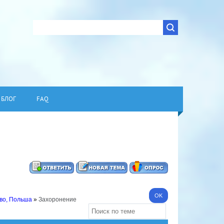
БЛОГ
FAQ
во, Польша
»
Захоронение