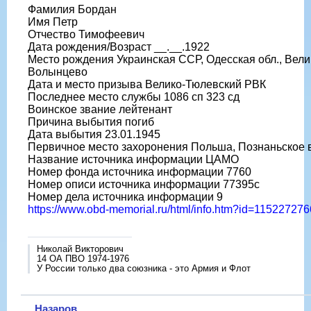
Фамилия Бордан
Имя Петр
Отчество Тимофеевич
Дата рождения/Возраст __.__.1922
Место рождения Украинская ССР, Одесская обл., Велик
Волынцево
Дата и место призыва Велико-Тюлевский РВК
Последнее место службы 1086 сп 323 сд
Воинское звание лейтенант
Причина выбытия погиб
Дата выбытия 23.01.1945
Первичное место захоронения Польша, Познаньское во
Название источника информации ЦАМО
Номер фонда источника информации 7760
Номер описи источника информации 77395с
Номер дела источника информации 9
https://www.obd-memorial.ru/html/info.htm?id=115227276
Николай Викторович
14 ОА ПВО 1974-1976
У России только два союзника - это Армия и Флот
Назаров