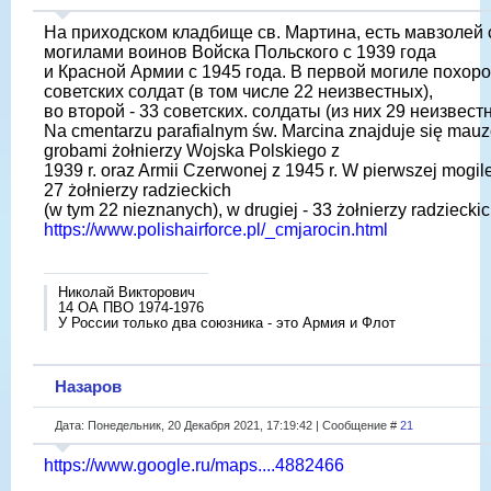
На приходском кладбище св. Мартина, есть мавзолей 
могилами воинов Войска Польского с 1939 года
и Красной Армии с 1945 года. В первой могиле похоро
советских солдат (в том числе 22 неизвестных),
во второй - 33 советских. солдаты (из них 29 неизвест
Na cmentarzu parafialnym św. Marcina znajduje się ma
grobami żołnierzy Wojska Polskiego z
1939 r. oraz Armii Czerwonej z 1945 r. W pierwszej mogi
27 żołnierzy radzieckich
(w tym 22 nieznanych), w drugiej - 33 żołnierzy radziecki
https://www.polishairforce.pl/_cmjarocin.html
Николай Викторович
14 ОА ПВО 1974-1976
У России только два союзника - это Армия и Флот
Назаров
Дата: Понедельник, 20 Декабря 2021, 17:19:42 | Сообщение #
21
https://www.google.ru/maps....4882466