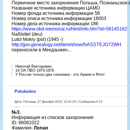
Первичное место захоронения Польша, Познаньское во
Название источника информации ЦАМО
Номер фонда источника информации 58
Номер описи источника информации 18003
Номер дела источника информации 186
https://www.obd-memorial.ru/html/info.htm?id=56145162
Naßlettel (deu)
Lutol Mokry (pol) (1945 -)
http://gov.genealogy.net/item/show/NASSTEJO72WH
переносили в Мендзыжеч...
Николай Викторович
14 ОА ПВО 1974-1976
У России только два союзника - это Армия и Флот
Polukedov
Дата: Пятница, 27 Декабря 2019, 12:01:16 | Сообщение #
15
№3.
Информация из списков захоронения
ID: 86061022
Фамилия:
Лопан