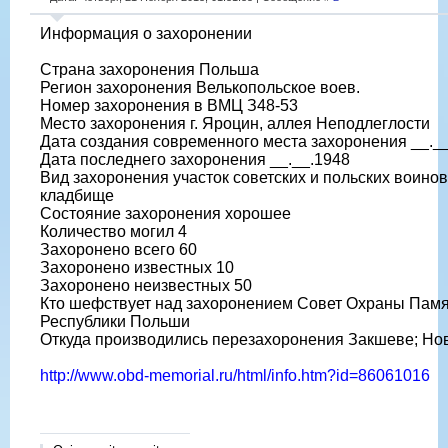
Информация о захоронении
Страна захоронения Польша
Регион захоронения Велькопольское воев.
Номер захоронения в ВМЦ З48-53
Место захоронения г. Яроцин, аллея Неподлеглости
Дата создания современного места захоронения __._
Дата последнего захоронения __.__.1948
Вид захоронения участок советских и польских воин
кладбище
Состояние захоронения хорошее
Количество могил 4
Захоронено всего 60
Захоронено известных 10
Захоронено неизвестных 50
Кто шефствует над захоронением Совет Охраны Памя
Республики Польши
Откуда производились перезахоронения Закшеве; Но
http://www.obd-memorial.ru/html/info.htm?id=86061016