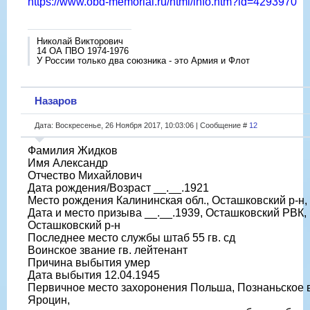
https://www.obd-memorial.ru/html/info.htm?id=4293970
Николай Викторович
14 ОА ПВО 1974-1976
У России только два союзника - это Армия и Флот
Назаров
Дата: Воскресенье, 26 Ноября 2017, 10:03:06 | Сообщение #
12
Фамилия Жидков
Имя Александр
Отчество Михайлович
Дата рождения/Возраст __.__.1921
Место рождения Калининская обл., Осташковский р-н,
Дата и место призыва __.__.1939, Осташковский РВК, 
Осташковский р-н
Последнее место службы штаб 55 гв. сд
Воинское звание гв. лейтенант
Причина выбытия умер
Дата выбытия 12.04.1945
Первичное место захоронения Польша, Познаньское вое
Яроцин,