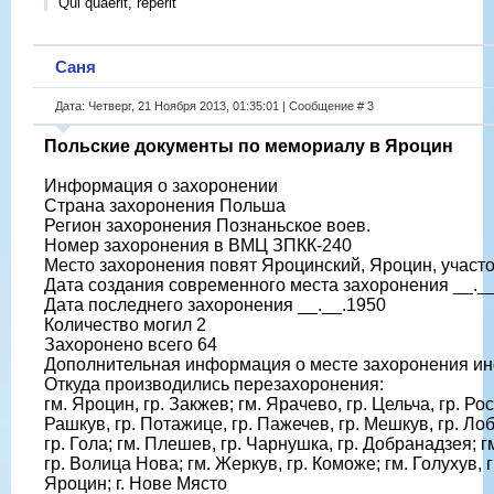
Qui quaerit, reperit
Саня
Дата: Четверг, 21 Ноября 2013, 01:35:01 | Сообщение #
3
Польские документы по мемориалу в Яроцин
Информация о захоронении
Страна захоронения Польша
Регион захоронения Познаньское воев.
Номер захоронения в ВМЦ ЗПКК-240
Место захоронения повят Яроцинский, Яроцин, участ
Дата создания современного места захоронения __._
Дата последнего захоронения __.__.1950
Количество могил 2
Захоронено всего 64
Дополнительная информация о месте захоронения ин
Откуда производились перезахоронения:
гм. Яроцин, гр. Закжев; гм. Ярачево, гр. Цельча, гр. Рос
Рашкув, гр. Потажице, гр. Пажечев, гр. Мешкув, гр. Лобз
гр. Гола; гм. Плешев, гр. Чарнушка, гр. Добранадзея; г
гр. Волица Нова; гм. Жеркув, гр. Коможе; гм. Голухув, г
Яроцин; г. Нове Място