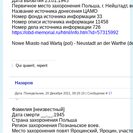
Дата выбытия 25.01.1945
Первичное место захоронения Польша, г. Нейштадт, в
Название источника донесения ЦАМО
Номер фонда источника информации 33
Номер описи источника информации 11458
Номер дела источника информации 726
https://obd-memorial.ru/html/info.htm?id=57315992
Nowe Miasto nad Wartą (pol) - Neustadt an der Warthe (d
Qui quaerit, reperit
Назаров
Дата: Понедельник, 20 Декабря 2021, 09:25:19 | Сообщение #
17
Фамилия [неизвестный]
Дата смерти __.__.1945
Страна захоронения Польша
Регион захоронения Познаньское воев.
Место захоронения повят Яроцинский, Яроцин, участ