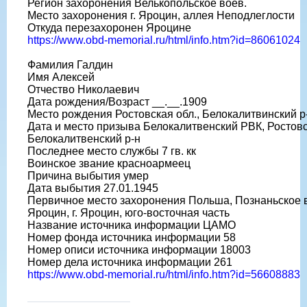
Регион захоронения Велькопольское воев.
Место захоронения г. Яроцин, аллея Неподлеглости
Откуда перезахоронен Яроцине
https://www.obd-memorial.ru/html/info.htm?id=86061024
Фамилия Галдин
Имя Алексей
Отчество Николаевич
Дата рождения/Возраст __.__.1909
Место рождения Ростовская обл., Белокалитвинский р
Дата и место призыва Белокалитвенский РВК, Ростовс
Белокалитвенский р-н
Последнее место службы 7 гв. кк
Воинское звание красноармеец
Причина выбытия умер
Дата выбытия 27.01.1945
Первичное место захоронения Польша, Познаньское во
Яроцин, г. Яроцин, юго-восточная часть
Название источника информации ЦАМО
Номер фонда источника информации 58
Номер описи источника информации 18003
Номер дела источника информации 261
https://www.obd-memorial.ru/html/info.htm?id=56608883