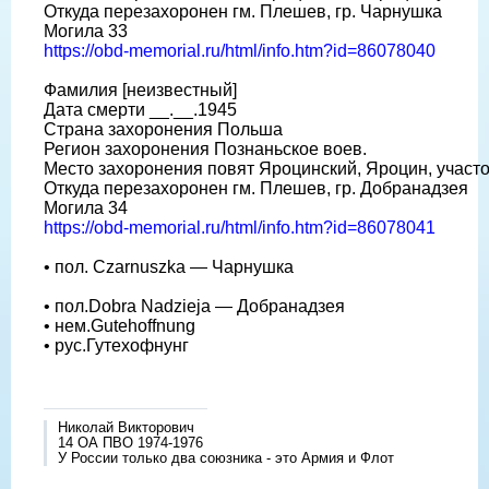
Откуда перезахоронен гм. Плешев, гр. Чарнушка
Могила 33
https://obd-memorial.ru/html/info.htm?id=86078040
Фамилия [неизвестный]
Дата смерти __.__.1945
Страна захоронения Польша
Регион захоронения Познаньское воев.
Место захоронения повят Яроцинский, Яроцин, участ
Откуда перезахоронен гм. Плешев, гр. Добранадзея
Могила 34
https://obd-memorial.ru/html/info.htm?id=86078041
• пол. Czarnuszka — Чарнушка
• пол.Dobra Nadzieja — Добранадзея
• нем.Gutehoffnung
• рус.Гутехофнунг
Николай Викторович
14 ОА ПВО 1974-1976
У России только два союзника - это Армия и Флот