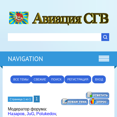
NAVIGATION
ВСЕ ТЕМЫ
СВЕЖИЕ
ПОИСК
РЕГИСТРАЦИЯ
ВХОД
1
Страница
1
из
1
Модератор форума:
Назаров
,
JuG
,
Polukedov
,