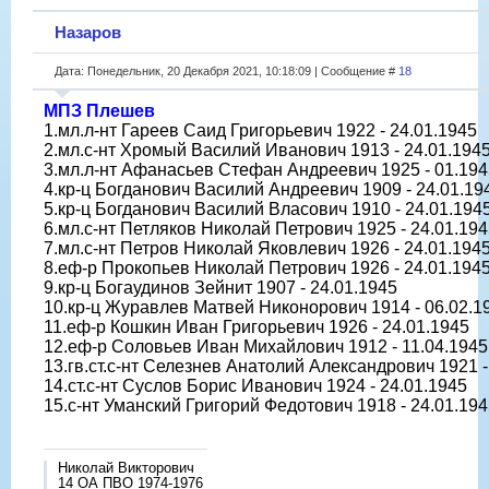
Назаров
Дата: Понедельник, 20 Декабря 2021, 10:18:09 | Сообщение #
18
МПЗ Плешев
1.мл.л-нт Гареев Саид Григорьевич 1922 - 24.01.1945
2.мл.с-нт Хромый Василий Иванович 1913 - 24.01.194
3.мл.л-нт Афанасьев Стефан Андреевич 1925 - 01.194
4.кр-ц Богданович Василий Андреевич 1909 - 24.01.19
5.кр-ц Богданович Василий Власович 1910 - 24.01.194
6.мл.с-нт Петляков Николай Петрович 1925 - 24.01.19
7.мл.с-нт Петров Николай Яковлевич 1926 - 24.01.194
8.еф-р Прокопьев Николай Петрович 1926 - 24.01.194
9.кр-ц Богаудинов Зейнит 1907 - 24.01.1945
10.кр-ц Журавлев Матвей Никонорович 1914 - 06.02.1
11.еф-р Кошкин Иван Григорьевич 1926 - 24.01.1945
12.еф-р Соловьев Иван Михайлович 1912 - 11.04.1945
13.гв.ст.с-нт Селезнев Анатолий Александрович 1921 -
14.ст.с-нт Суслов Борис Иванович 1924 - 24.01.1945
15.с-нт Уманский Григорий Федотович 1918 - 24.01.19
Николай Викторович
14 ОА ПВО 1974-1976