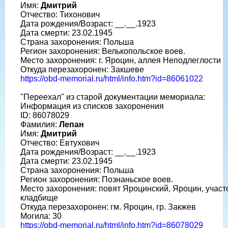
Имя:
Дмитрий
Отчество: Тихонович
Дата рождения/Возраст: __.__.1923
Дата смерти: 23.02.1945
Страна захоронения: Польша
Регион захоронения: Велькопольское воев.
Место захоронения: г. Яроцин, аллея Неподлеглости
Откуда перезахоронен: Закшеве
https://obd-memorial.ru/html/info.htm?id=86061022
"Переехал" из старой документации мемориала:
Информация из списков захоронения
ID: 86078029
Фамилия:
Лепан
Имя:
Дмитрий
Отчество: Евтухович
Дата рождения/Возраст: __.__.1923
Дата смерти: 23.02.1945
Страна захоронения: Польша
Регион захоронения: Познаньское воев.
Место захоронения: повят Яроцинский, Яроцин, участ
кладбище
Откуда перезахоронен: гм. Яроцин, гр. Закжев
Могила: 30
https://obd-memorial.ru/html/info.htm?id=86078029