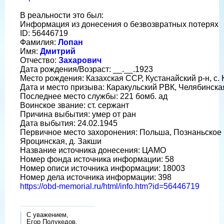
В реальности это был:
Информация из донесения о безвозвратных потерях
ID: 56446719
Фамилия:
Лопан
Имя:
Дмитрий
Отчество:
Захарович
Дата рождения/Возраст: __.__.1923
Место рождения: Казахская ССР, Кустанайский р-н, с.
Дата и место призыва: Каракульский РВК, Челябинская
Последнее место службы: 221 бомб. ад
Воинское звание: ст. сержант
Причина выбытия: умер от ран
Дата выбытия: 24.02.1945
Первичное место захоронения: Польша, Познаньское в
Яроцинская, д. Закши
Название источника донесения: ЦАМО
Номер фонда источника информации: 58
Номер описи источника информации: 18003
Номер дела источника информации: 398
https://obd-memorial.ru/html/info.htm?id=56446719
С уважением,
Егор Полукедов.