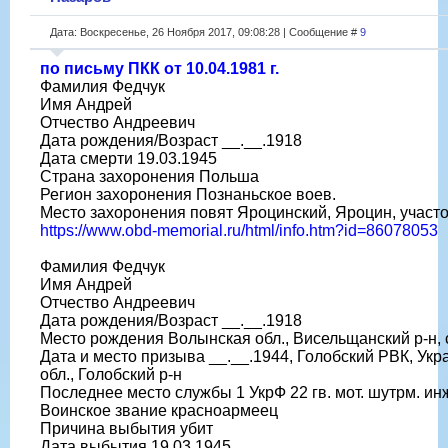
Дата: Воскресенье, 26 Ноября 2017, 09:08:28 | Сообщение #
9
по письму ПКК от 10.04.1981 г.
Фамилия Федчук
Имя Андрей
Отчество Андреевич
Дата рождения/Возраст __.__.1918
Дата смерти 19.03.1945
Страна захоронения Польша
Регион захоронения Познаньское воев.
Место захоронения повят Яроцинский, Яроцин, участ
https://www.obd-memorial.ru/html/info.htm?id=86078053
Фамилия Федчук
Имя Андрей
Отчество Андреевич
Дата рождения/Возраст __.__.1918
Место рождения Волынская обл., Висельщанский р-н, 
Дата и место призыва __.__.1944, Голобский РВК, Ук
обл., Голобский р-н
Последнее место службы 1 УкрФ 22 гв. мот. шутрм. инж
Воинское звание красноармеец
Причина выбытия убит
Дата выбытия 19.03.1945