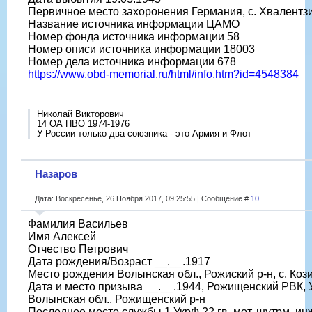
Первичное место захоронения Германия, с. Хвалентз
Название источника информации ЦАМО
Номер фонда источника информации 58
Номер описи источника информации 18003
Номер дела источника информации 678
https://www.obd-memorial.ru/html/info.htm?id=4548384
Николай Викторович
14 ОА ПВО 1974-1976
У России только два союзника - это Армия и Флот
Назаров
Дата: Воскресенье, 26 Ноября 2017, 09:25:55 | Сообщение #
10
Фамилия Васильев
Имя Алексей
Отчество Петрович
Дата рождения/Возраст __.__.1917
Место рождения Волынская обл., Рожиский р-н, с. Коз
Дата и место призыва __.__.1944, Рожищенский РВК, 
Волынская обл., Рожищенский р-н
Последнее место службы 1 УкрФ 22 гв. мот. шутрм. инж