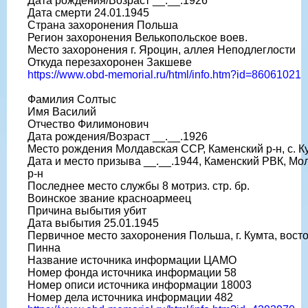
Дата рождения/Возраст __.__.1926
Дата смерти 24.01.1945
Страна захоронения Польша
Регион захоронения Велькопольское воев.
Место захоронения г. Яроцин, аллея Неподлеглости
Откуда перезахоронен Закшеве
https://www.obd-memorial.ru/html/info.htm?id=86061021
Фамилия Солтыс
Имя Василий
Отчество Филимонович
Дата рождения/Возраст __.__.1926
Место рождения Молдавская ССР, Каменский р-н, с. К
Дата и место призыва __.__.1944, Каменский РВК, Мо
р-н
Последнее место службы 8 мотриз. стр. бр.
Воинское звание красноармеец
Причина выбытия убит
Дата выбытия 25.01.1945
Первичное место захоронения Польша, г. Кумта, восто
Пинна
Название источника информации ЦАМО
Номер фонда источника информации 58
Номер описи источника информации 18003
Номер дела источника информации 482