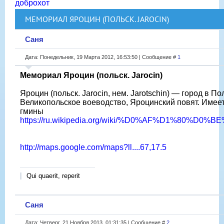
доброхот
МЕМОРИАЛ ЯРОЦИН (ПОЛЬСК. JAROCIN)
Саня
Дата: Понедельник, 19 Марта 2012, 16:53:50 | Сообщение #
1
Мемориал Яроцин (польск. Jarocin)
Яроцин (польск. Jarocin, нем. Jarotschin) — город в П
Великопольское воеводство, Яроцинский повят. Имеет
гмины
https://ru.wikipedia.org/wiki/%D0%AF%D1%80%D
http://maps.google.com/maps?ll....67,17.5
Qui quaerit, reperit
Саня
Дата: Четверг, 21 Ноября 2013, 01:31:35 | Сообщение #
2