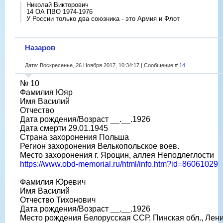
Николай Викторович
14 ОА ПВО 1974-1976
У России только два союзника - это Армия и Флот
Назаров
Дата: Воскресенье, 26 Ноября 2017, 10:34:17 | Сообщение #
14
№ 10
Фамилия Юяр
Имя Василий
Отчество
Дата рождения/Возраст __.__.1926
Дата смерти 29.01.1945
Страна захоронения Польша
Регион захоронения Велькопольское воев.
Место захоронения г. Яроцин, аллея Неподлеглости
https://www.obd-memorial.ru/html/info.htm?id=86061029
Фамилия Юревич
Имя Василий
Отчество Тихонович
Дата рождения/Возраст __.__.1926
Место рождения Белорусская ССР, Пинская обл., Ленин