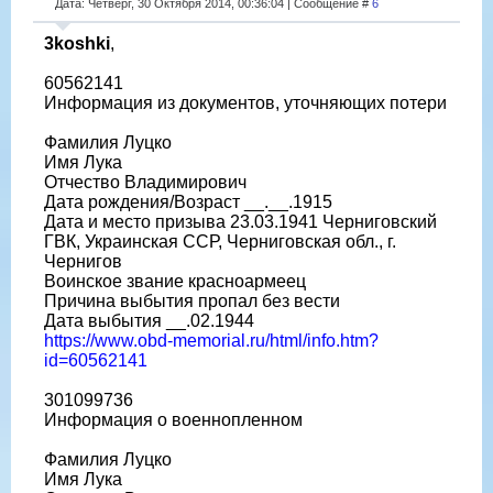
Дата: Четверг, 30 Октября 2014, 00:36:04 | Сообщение #
6
3koshki
,
60562141
Информация из документов, уточняющих потери
Фамилия Луцко
Имя Лука
Отчество Владимирович
Дата рождения/Возраст __.__.1915
Дата и место призыва 23.03.1941 Черниговский
ГВК, Украинская ССР, Черниговская обл., г.
Чернигов
Воинское звание красноармеец
Причина выбытия пропал без вести
Дата выбытия __.02.1944
https://www.obd-memorial.ru/html/info.htm?
id=60562141
301099736
Информация о военнопленном
Фамилия Луцко
Имя Лука