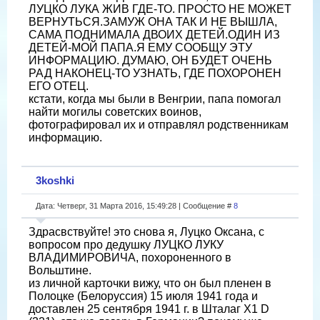
ЛУЦКО ЛУКА ЖИВ ГДЕ-ТО. ПРОСТО НЕ МОЖЕТ
ВЕРНУТЬСЯ.ЗАМУЖ ОНА ТАК И НЕ ВЫШЛА,
САМА ПОДНИМАЛА ДВОИХ ДЕТЕЙ.ОДИН ИЗ
ДЕТЕЙ-МОЙ ПАПА.Я ЕМУ СООБЩУ ЭТУ
ИНФОРМАЦИЮ. ДУМАЮ, ОН БУДЕТ ОЧЕНЬ
РАД НАКОНЕЦ-ТО УЗНАТЬ, ГДЕ ПОХОРОНЕН
ЕГО ОТЕЦ.
кстати, когда мы были в Венгрии, папа помогал
найти могилы советских воинов,
фотографировал их и отправлял родственникам
информацию.
3koshki
Дата: Четверг, 31 Марта 2016, 15:49:28 | Сообщение #
8
Здрасвствуйте! это снова я, Луцко Оксана, с
вопросом про дедушку ЛУЦКО ЛУКУ
ВЛАДИМИРОВИЧА, похороненного в
Вольштине.
из личной карточки вижу, что он был пленен в
Полоцке (Белоруссия) 15 июля 1941 года и
доставлен 25 сентября 1941 г. в Шталаг Х1 D