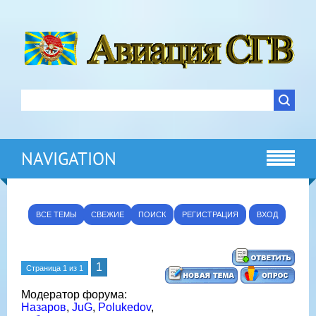
NAVIGATION
ВСЕ ТЕМЫ
СВЕЖИЕ
ПОИСК
РЕГИСТРАЦИЯ
ВХОД
1
Страница
1
из
1
Модератор форума:
Назаров
,
JuG
,
Polukedov
,