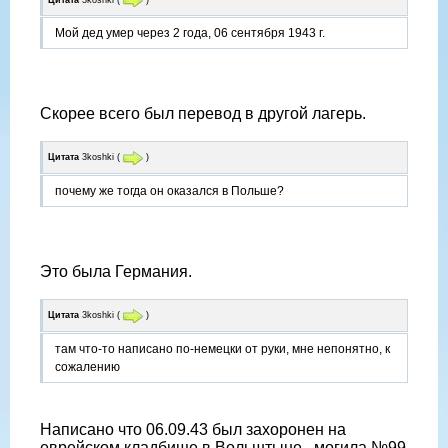
Мой дед умер через 2 года, 06 сентября 1943 г.
Скорее всего был перевод в другой лагерь.
Цитата
3koshki
(
)
почему же тогда он оказался в Польше?
Это была Германия.
Цитата
3koshki
(
)
там что-то написано по-немецки от руки, мне непонятно, к
сожалению
Написано что 06.09.43 был захоронен на
еврейском кладбище в Вольштыне , могила №99