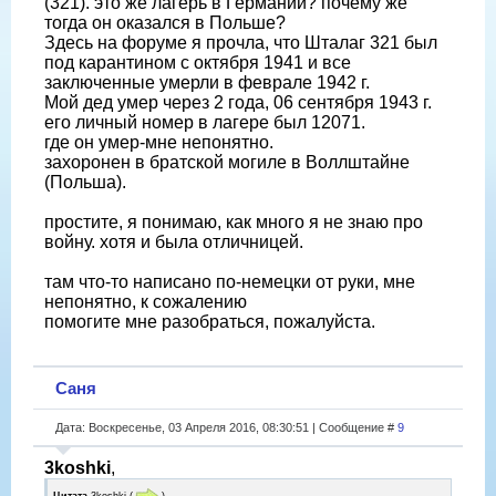
(321). это же лагерь в Германии? почему же
тогда он оказался в Польше?
Здесь на форуме я прочла, что Шталаг 321 был
под карантином с октября 1941 и все
заключенные умерли в феврале 1942 г.
Мой дед умер через 2 года, 06 сентября 1943 г.
его личный номер в лагере был 12071.
где он умер-мне непонятно.
захоронен в братской могиле в Воллштайне
(Польша).
простите, я понимаю, как много я не знаю про
войну. хотя и была отличницей.
там что-то написано по-немецки от руки, мне
непонятно, к сожалению
помогите мне разобраться, пожалуйста.
Саня
Дата: Воскресенье, 03 Апреля 2016, 08:30:51 | Сообщение #
9
3koshki
,
Цитата
3koshki
(
)