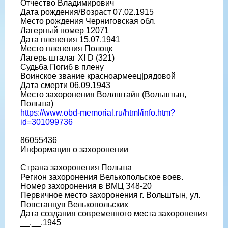
Отчество Владимирович
Дата рождения/Возраст 07.02.1915
Место рождения Черниговская обл.
Лагерный номер 12071
Дата пленения 15.07.1941
Место пленения Полоцк
Лагерь шталаг XI D (321)
Судьба Погиб в плену
Воинское звание красноармеец|рядовой
Дата смерти 06.09.1943
Место захоронения Воллштайн (Вольштын,
Польша)
https://www.obd-memorial.ru/html/info.htm?
id=301099736
86055436
Информация о захоронении
Страна захоронения Польша
Регион захоронения Велькопольское воев.
Номер захоронения в ВМЦ З48-20
Первичное место захоронения г. Вольштын, ул.
Повстанцув Велькопольских
Дата создания современного места захоронения
__.__.1945