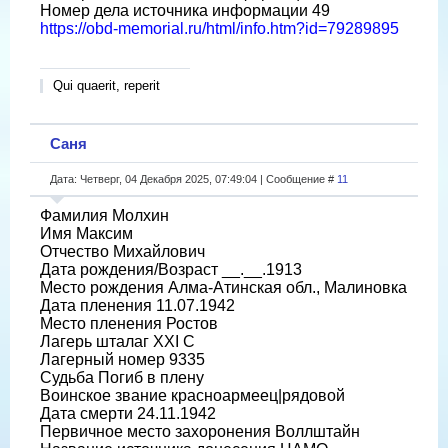
Номер дела источника информации 49
https://obd-memorial.ru/html/info.htm?id=79289895
Qui quaerit, reperit
Саня
Дата: Четверг, 04 Декабря 2025, 07:49:04 | Сообщение #
11
Фамилия Молхин
Имя Максим
Отчество Михайлович
Дата рождения/Возраст __.__.1913
Место рождения Алма-Атинская обл., Малиновка
Дата пленения 11.07.1942
Место пленения Ростов
Лагерь шталаг XXI C
Лагерный номер 9335
Судьба Погиб в плену
Воинское звание красноармеец|рядовой
Дата смерти 24.11.1942
Первичное место захоронения Воллштайн