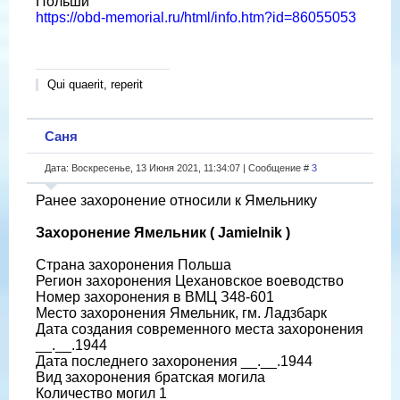
Польши
https://obd-memorial.ru/html/info.htm?id=86055053
Qui quaerit, reperit
Саня
Дата: Воскресенье, 13 Июня 2021, 11:34:07 | Сообщение #
3
Ранее захоронение относили к Ямельнику
Захоронение Ямельник ( Jamielnik )
Страна захоронения Польша
Регион захоронения Цехановское воеводство
Номер захоронения в ВМЦ З48-601
Место захоронения Ямельник, гм. Ладзбарк
Дата создания современного места захоронения
__.__.1944
Дата последнего захоронения __.__.1944
Вид захоронения братская могила
Количество могил 1