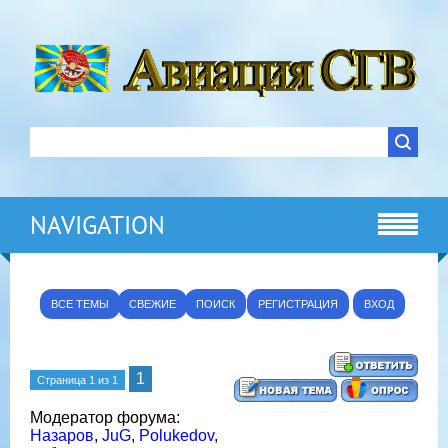
NAVIGATION
ВСЕ ТЕМЫ
СВЕЖИЕ
ПОИСК
РЕГИСТРАЦИЯ
ВХОД
1
Страница
1
из
1
Модератор форума:
Назаров
,
JuG
,
Polukedov
,