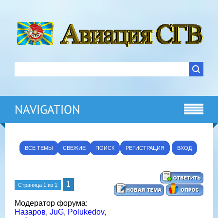
NAVIGATION
ВСЕ ТЕМЫ
СВЕЖИЕ
ПОИСК
РЕГИСТРАЦИЯ
ВХОД
1
Страница
1
из
1
Модератор форума:
Назаров
,
JuG
,
Polukedov
,