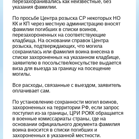
перезахоранивались как неизвестные, без
указания фамилии.
По просьбе Центра розыска СР некоторых НО
КК и КП через местную администрацию вносят
фамилии погибших в списки воинов,
перезахороненных на соответствующие
кладбища. На основании справок Центра
розыска, подтверждающих, что могила
сохранилась или фамилия воина внесена в
списки захороненных на указанном кладбище,
заявителю в посольстве/консульстве выдается
виза для выезда за границу на посещение
могилы.
Все расходы, связанные с выездом, заявитель
оплачивает сам.
По установлению сохранности могил воинов,
захороненных на территории РФ, если запрос
поступил из-за границы, ЦРИ РОКК обращается
в военные комиссариаты страны, где на
основании официального документа фамилия
воина вносится в списки погибших и
захороненных в указанной местности.