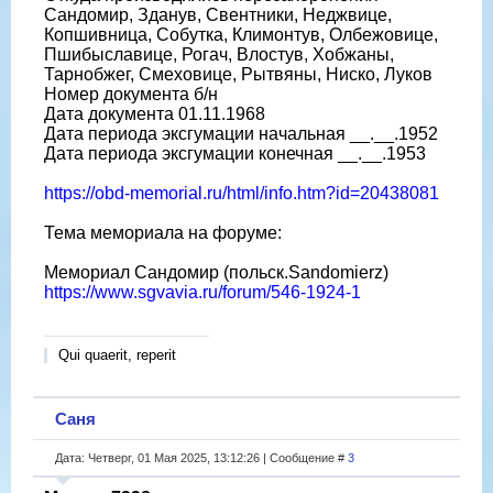
Сандомир, Зданув, Свентники, Неджвице,
Копшивница, Собутка, Климонтув, Олбежовице,
Пшибыславице, Рогач, Влостув, Хобжаны,
Тарнобжег, Смеховице, Рытвяны, Ниско, Луков
Номер документа б/н
Дата документа 01.11.1968
Дата периода эксгумации начальная __.__.1952
Дата периода эксгумации конечная __.__.1953
https://obd-memorial.ru/html/info.htm?id=20438081
Тема мемориала на форуме:
Мемориал Сандомир (польск.Sandomierz)
https://www.sgvavia.ru/forum/546-1924-1
Qui quaerit, reperit
Саня
Дата: Четверг, 01 Мая 2025, 13:12:26 | Сообщение #
3