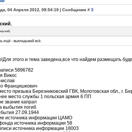
да, 04 Апреля 2012, 09:54:19 | Сообщение #
3
ский
,
перский
)
ь ещё - выкладывай всё.
!Для этого и тема заведена,все что найдем размещать буде
записи 5896782
я Викос
числав
во Францишкович
место призыва Березниковский ГВК, Молотовская обл., г. Бе
ее место службы 1 польская армия 6 ПП
е звание капрал
а выбытия погиб
бытия 27.09.1944
ие источника информации ЦАМО
фонда источника информации 58
описи источника информации 18003