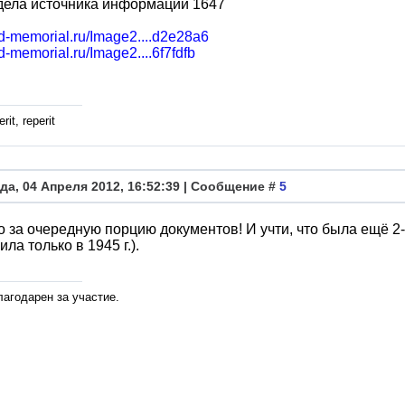
дела источника информации 1647
bd-memorial.ru/Image2....d2e28a6
bd-memorial.ru/Image2....6f7fdfb
rit, reperit
да, 04 Апреля 2012, 16:52:39 | Сообщение #
5
 за очередную порцию документов! И учти, что была ещё 2
ла только в 1945 г.).
лагодарен за участие.