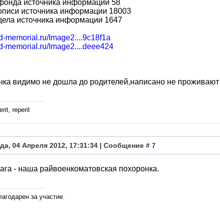
фонда источника информации 58
описи источника информации 18003
дела источника информации 1647
bd-memorial.ru/Image2....9c18f1a
bd-memorial.ru/Image2....deee424
ка видимо не дошла до родителей,написано не проживают 
rit, reperit
да, 04 Апреля 2012, 17:31:34 | Сообщение #
7
ага - наша райвоенкоматовская похоронка.
лагодарен за участие.