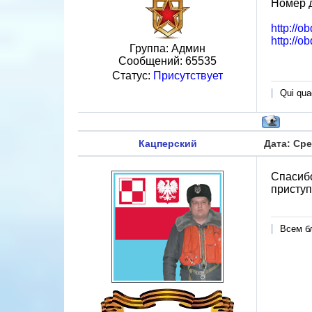
Номер 
http://o
http://o
Группа: Админ
Сообщений:
65535
Статус:
Присутствует
Qui quae
Кацперский
Дата: Сре
Спасибо
приступи
Всем б