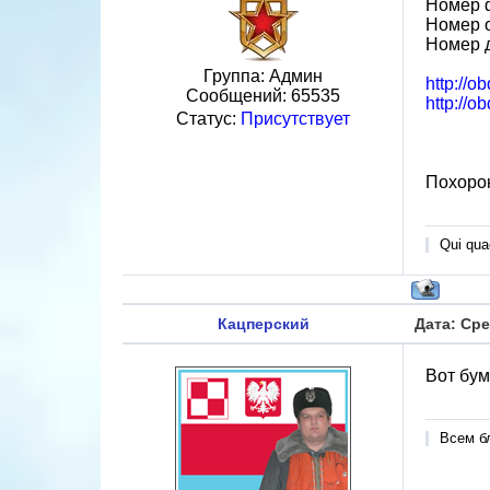
Номер 
Номер 
Номер 
Группа: Админ
http://o
Сообщений:
65535
http://o
Статус:
Присутствует
Похорон
Qui quae
Кацперский
Дата: Сре
Вот бум
Всем б