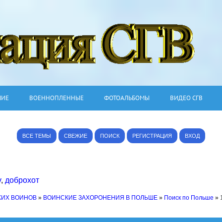
ШИЕ
ВОЕННОПЛЕННЫЕ
ФОТОАЛЬБОМЫ
ВИДЕО СГВ
ВСЕ ТЕМЫ
СВЕЖИЕ
ПОИСК
РЕГИСТРАЦИЯ
ВХОД
v
,
доброхот
КИХ ВОИНОВ
»
ВОИНСКИЕ ЗАХОРОНЕНИЯ В ПОЛЬШЕ
»
Поиск по Польше
»