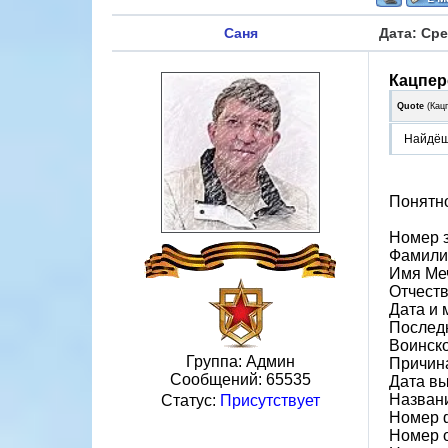
Саня
Дата: Сре
Кацпер
Quote
(
Кац
Найдёш
Понятно
Номер 
Фамили
Имя Ме
Отчест
Дата и 
Последн
Воинско
Группа: Админ
Причин
Сообщений:
65535
Дата вы
Назван
Статус:
Присутствует
Номер 
Номер 