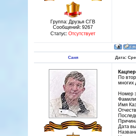
Группа: Друзья СГВ
Сообщений:
9267
Статус:
Отсутствует
Саня
Дата: Сре
Кацпер
По втор
многих 
Номер 
Фамили
Имя Ка
Отчеств
Последн
Причин
Дата вы
Назван