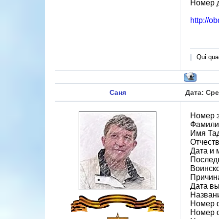
Номер 
http://o
Qui quae
Саня
Дата: Сре
Номер 
Фамили
Имя Та
Отчест
Дата и 
Последн
Воинско
Причин
Дата вы
Назван
Номер 
Номер 