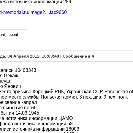
дела источника информации 289
bd-memorial.ru/Image2....fac9660
rit, reperit
да, 04 Апреля 2012, 10:03:40 | Сообщение #
4
записи 10403343
я Пекаж
деуш
во Янович
место призыва Корецкий РВК, Украинская ССР, Ровенская об
ее место службы Польская армия, 3 пех. див. 9 пех. полк
е звание капрал
а выбытия погиб
бытия 14.03.1945
ие источника информации ЦАМО
фонда источника информации 58
описи источника информации 18003