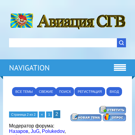
NAVIGATION
ВСЕ ТЕМЫ
СВЕЖИЕ
ПОИСК
РЕГИСТРАЦИЯ
ВХОД
2
Страница
2
из
2
«
1
Модератор форума:
Назаров
,
JuG
,
Polukedov
,