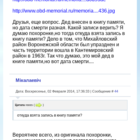
http://www.obd-memorial.ru/memoria....436.jpg
Друзья, еще вопрос. Дед внесен в книгу памяти,
но дата смерти разная. Какой записи верить? Я
думаю похоронке,но тогда откуда взята запись в
книгу памяти? Дело в том, что Михайловский
район Воронежской области был упразднен и
часть территории вошла в Кантемировский
район в 1963г. Так что думаю, это мой дед в
книге памяти,но вот дата смерти....
Мікалаевіч
Дата: Воскресенье, 02 Февраля 2014, 17:36:33 | Сообщение #
44
Цитата
reees
(
)
откуда взята запись в книгу памяти?
Вероятнее всего, из оригинала похоронки,