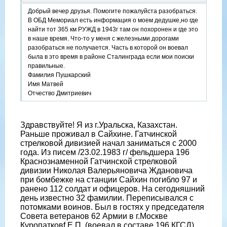
Добрый вечер друзья. Помогите пожалуйста разобраться.
В ОБД Мемориал есть информация о моем дедушке,но где
найти тот 365 км РУЖД в 1943г там он похоронен и где это
в наше время. Что-то у меня с железными дорогами
разобраться не получается. Часть в которой он воевал
была в это время в районе Сталинграда если мои поиски
правильные.
Фамилия Пушкарский
Имя Матвей
Отчество Дмитриевич
Здравствуйте! Я из г.Уральска, Казахстан.
Раньше проживал в Сайхине. Гатчинской
стрелковой дивизией начал заниматься с 2000
года. Из писем /23.02.1983 г/ фельдшера 196
Краснознаменной Гатчинской стрелковой
дивизии Николая Валерьяновича Ждановича
при бомбежке на станции Сайхин погибло 97 и
ранено 112 солдат и офицеров. На сегодняшний
день известно 32 фамилии. Переписывался с
потомками воинов. Был в гостях у председателя
Совета ветеранов 62 Армии в г.Москве
Куропатковf Е.П. (воевал в составе 196 КГСД),