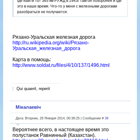
где найти тот 365 км РУЖД в 1943г там он похоронен и где
это в наше время. Что-то у меня с железными дорогами
разобраться не получается.
Рязано-Уральская железная дорога
http://ru.wikipedia.org/wiki/Рязано-
Уральская_железная_дорога
Карта в помощь:
http://www.soldat.ru/files/4/10/137/1496.html
Qui quaerit, reperit
Мікалаевіч
Дата: Вторник, 28 Января 2014, 00:38:25 | Сообщение #
38
Вероятнее всего, в настоящее время это
полустанок Равнинный (Казахстан).