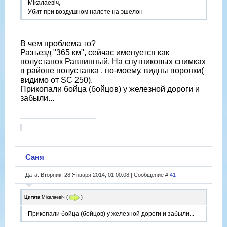
Мікалаевіч,
Убит при воздушном налете на эшелон
В чем проблема то?
Разъезд "365 км", сейчас именуется как
полустанок Равнинный. На спутниковых снимках
в районе полустанка , по-моему, видны воронки(
видимо от SC 250).
Прикопали бойца (бойцов) у железной дороги и
забыли...
...
Саня
Дата: Вторник, 28 Января 2014, 01:00:08 | Сообщение #
41
Цитата
Мікалаевіч
(
)
Прикопали бойца (бойцов) у железной дороги и забыли...