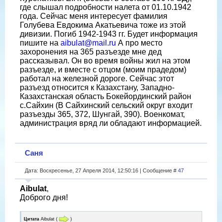
где слышал подробности налета от 01.10.1942
года. Сейчас меня интересует фамилия
Голубева Евдокима Акатьевича тоже из этой
дивизии. Погиб 1942-1943 гг. Будет информация
пишите на
aibulat@mail.ru
А про место
захоронения на 365 разъезде мне дед
рассказывал. Он во время войны жил на этом
разъезде, и вместе с отцом (моим прадедом)
работал на железной дороге. Сейчас этот
разъезд относится к Казахстану, Западно-
Казахстанская область Бокейординский район
с.Сайхин (В Сайхинский сельский округ входит
разъезды 365, 372, Шунгай, 390). Военкомат,
администрация вряд ли обладают информацией.
Саня
Дата: Воскресенье, 27 Апреля 2014, 12:50:16 | Сообщение #
47
Aibulat
,
Доброго дня!
Цитата
Aibulat
(
)