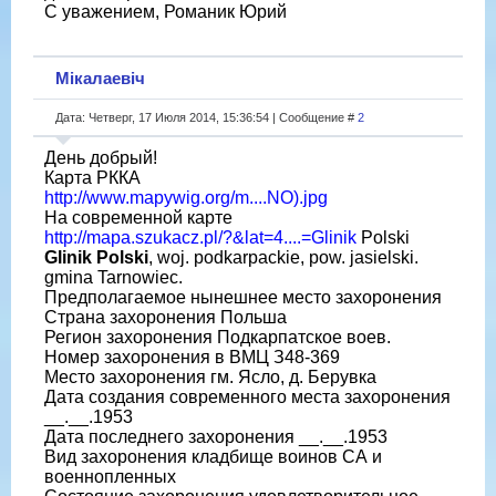
С уважением, Романик Юрий
Мікалаевіч
Дата: Четверг, 17 Июля 2014, 15:36:54 | Сообщение #
2
День добрый!
Карта РККА
http://www.mapywig.org/m....NO).jpg
На современной карте
http://mapa.szukacz.pl/?&lat=4....=Glinik
Polski
Glinik Polski
, woj. podkarpackie, pow. jasielski.
gmina Tarnowiec.
Предполагаемое нынешнее место захоронения
Страна захоронения Польша
Регион захоронения Подкарпатское воев.
Номер захоронения в ВМЦ З48-369
Место захоронения гм. Ясло, д. Берувка
Дата создания современного места захоронения
__.__.1953
Дата последнего захоронения __.__.1953
Вид захоронения кладбище воинов СА и
военнопленных