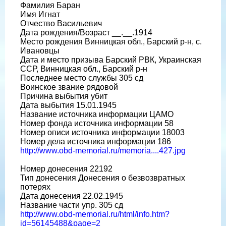
Фамилия Баран
Имя Игнат
Отчество Васильевич
Дата рождения/Возраст __.__.1914
Место рождения Винницкая обл., Барский р-н, с.
Ивановцы
Дата и место призыва Барский РВК, Украинская
ССР, Винницкая обл., Барский р-н
Последнее место службы 305 сд
Воинское звание рядовой
Причина выбытия убит
Дата выбытия 15.01.1945
Название источника информации ЦАМО
Номер фонда источника информации 58
Номер описи источника информации 18003
Номер дела источника информации 186
http://www.obd-memorial.ru/memoria....427.jpg
Номер донесения 22192
Тип донесения Донесения о безвозвратных
потерях
Дата донесения 22.02.1945
Название части упр. 305 сд
http://www.obd-memorial.ru/html/info.htm?
id=56145488&page=2