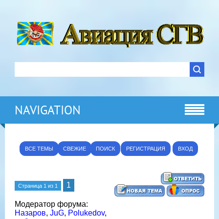
NAVIGATION
ВСЕ ТЕМЫ
СВЕЖИЕ
ПОИСК
РЕГИСТРАЦИЯ
ВХОД
1
Страница
1
из
1
Модератор форума:
Назаров
,
JuG
,
Polukedov
,