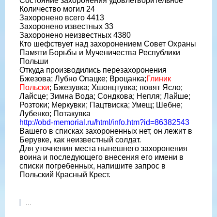
Состояние захоронения удовлетворительное
Количество могил 24
Захоронено всего 4413
Захоронено известных 33
Захоронено неизвестных 4380
Кто шефствует над захоронением Совет Охраны
Памяти Борьбы и Мученичества Республики
Польши
Откуда производились перезахоронения
Бжезова; Лубно Опацке; Вроцанка;
Глиник
Польски
; Бжезувка; Хшонцтувка; повят Ясло;
Лайсце; Зимна Вода; Сондкова; Непля; Лайше;
Розтоки; Меркувки; Пацтвиска; Умещ; Шебне;
Лубенко; Потакувка
http://obd-memorial.ru/html/info.htm?id=86382543
Вашего в списках захороненных нет, он лежит в
Берувке, как неизвестный солдат.
Для уточнения места нынешнего захоронения
воина и последующего внесения его имени в
списки погребенных, напишите запрос в
Польский Красный Крест.
...