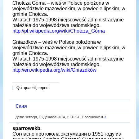
Chotcza Górna – wieś w Polsce położona w
województwie mazowieckim, w powiecie lipskim, w
gminie Chotcza.
W latach 1975-1998 miejscowość administracyjnie
należała do województwa radomskiego.
http://pl.wikipedia.org/wiki/Chotcza_Górna
Gniazdków – wieś w Polsce położona w
województwie mazowieckim, w powiecie lipskim, w
gminie Chotcza.
W latach 1975-1998 miejscowość administracyjnie
należała do województwa radomskiego.
http://en.wikipedia.org/wiki/Gniazdków
Qui quaerit, reperit
Саня
Дата: Четверг, 18 Декабря 2014, 19:11:51 | Сообщение #
3
sparrowekb
,
Согласно протокола эксгумации в 1951 году из