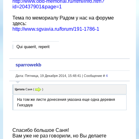
http://www.obd-memorial.ru/html/info.htm?
id=20437901&page=1
Тема по мемориалу Радом у нас на форуме
здесь:
http://www.sgvavia.ru/forum/191-1786-1
Qui quaerit, reperit
sparrowekb
Дата: Пятница, 19 Декабря 2014, 15:48:41 | Сообщение #
4
Цитата
Саня
(
)
На том же листе донесения указана еще одна деревня
Гняздкув
Спасибо большое Саня!
Вам уже не раз говорили, но Вы делаете