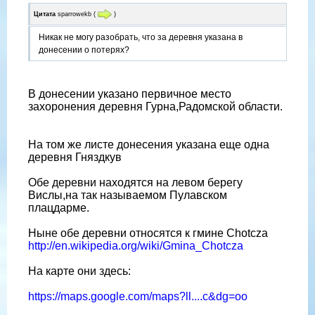
Цитата
sparrowekb
(
)
Никак не могу разобрать, что за деревня указана в
донесении о потерях?
В донесении указано первичное место
захоронения деревня Гурна,Радомской области.
На том же листе донесения указана еще одна
деревня Гняздкув
Обе деревни находятся на левом берегу
Вислы,на так называемом Пулавском
плацдарме.
Ныне обе деревни относятся к гмине Chotcza
http://en.wikipedia.org/wiki/Gmina_Chotcza
На карте они здесь:
https://maps.google.com/maps?ll....c&dg=oo