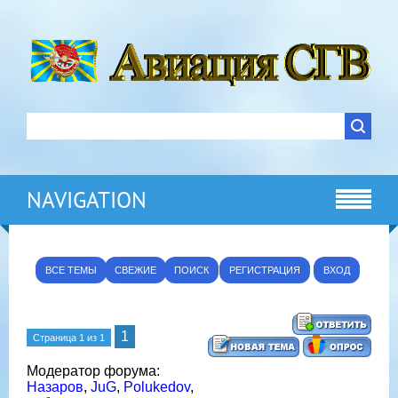
NAVIGATION
ВСЕ ТЕМЫ
СВЕЖИЕ
ПОИСК
РЕГИСТРАЦИЯ
ВХОД
1
Страница
1
из
1
Модератор форума:
Назаров
,
JuG
,
Polukedov
,