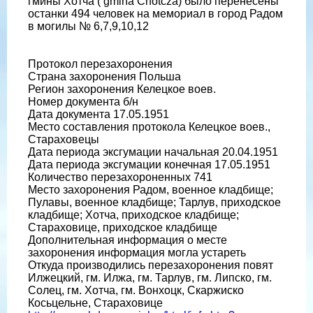
гмины Хотча ( gminа Chotcza) было перенесены
останки 494 человек на мемориал в город Радом
в могилы № 6,7,9,10,12
Протокол перезахоронения
Страна захоронения Польша
Регион захоронения Келецкое воев.
Номер документа б/н
Дата документа 17.05.1951
Место составления протокола Келецкое воев.,
Стараховецы
Дата периода эксгумации начальная 20.04.1951
Дата периода эксгумации конечная 17.05.1951
Количество перезахороненных 741
Место захоронения Радом, военное кладбище;
Пулавы, военное кладбище; Тарлув, приходское
кладбище; Хотча, приходское кладбище;
Стараховице, приходское кладбище
Дополнительная информация о месте
захоронения информация могла устареть
Откуда производились перезахоронения повят
Илжецкий, гм. Илжа, гм. Тарлув, гм. Липско, гм.
Солец, гм. Хотча, гм. Вонхоцк, Скаржиско
Косьцельне, Стараховице