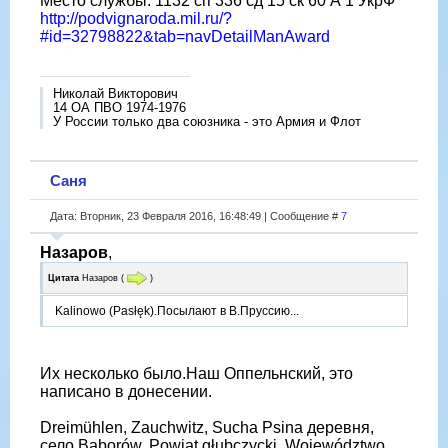
Место службы: 1132 сп 336 сд 15 ск 60 А 1 УкрФ
http://podvignaroda.mil.ru/?
#id=32798822&tab=navDetailManAward
Николай Викторович
14 ОА ПВО 1974-1976
У России только два союзника - это Армия и Флот
Саня
Дата: Вторник, 23 Февраля 2016, 16:48:49 | Сообщение #
7
Назаров
,
Цитата
Назаров
(
)
Kalinowo (Pasłęk).Посылают в В.Пруссию...
Их несколько было.Наш Оппельнский, это
написано в донесении.
Dreimühlen, Zauchwitz, Sucha Psina деревня,
село Baborów, Powiat głubczycki, Województwo