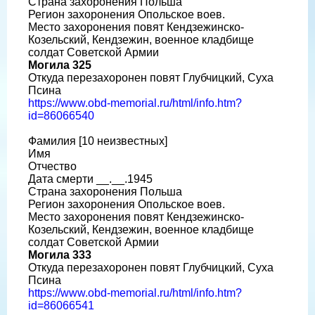
Страна захоронения Польша
Регион захоронения Опольское воев.
Место захоронения повят Кендзежинско-
Козельский, Кендзежин, военное кладбище
солдат Советской Армии
Могила 325
Откуда перезахоронен повят Глубчицкий, Суха
Псина
https://www.obd-memorial.ru/html/info.htm?
id=86066540
Фамилия [10 неизвестных]
Имя
Отчество
Дата смерти __.__.1945
Страна захоронения Польша
Регион захоронения Опольское воев.
Место захоронения повят Кендзежинско-
Козельский, Кендзежин, военное кладбище
солдат Советской Армии
Могила 333
Откуда перезахоронен повят Глубчицкий, Суха
Псина
https://www.obd-memorial.ru/html/info.htm?
id=86066541