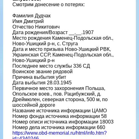
Смотрим донесение о потерях:
Фамилия Дудчак
Имя Дмитрий
Отчество Никитович
Дата рождения/Возраст __.__.1907
Место рождения Каменец-Подольская обл.,
Ново-Ушицкий р-н, с. Струга
Дата и место призыва Ново-Ушицкий РВК,
Украинская ССР, Каменец-Подольская обл.,
Ново-Ушицкий р-н
Последнее место службы 336 СД
Воинское звание рядовой
Причина выбытия убит
Дата выбытия 28.03.1945
Первичное место захоронения Польша,
Опольское воев., пов. Рацибужский, д.
Дреймюлен, северная сторона, 500 м, по
шоссейной дороге
Название источника информации ЦАМО
Номер фонда источника информации 58
Номер описи источника информации 18003
Номер дела источника информации 660
https://www.obd-memorial.ru/html/info.htm?
id=4340246