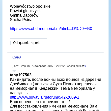
Województwo opolskie
Powiat głubczycki
Gmina Baborów
Sucha Psina
https://www.obd-memorial.ru/html....D%D0%B0
Qui quaerit, reperit
Саня
Дата: Вторник, 23 Февраля 2016, 17:01:42 | Сообщение #
9
tany197503
,
Как видите, после войны всех воинов из деревни
Дреймюлен ( польская Суха Псина) перенесли
на мемориал в Кендзежин. Тема мемориала у
нас здесь:
http://www.sgvavia.ru/forum/542-2009-1
Ваш перенесен как неизвестный.
Для восстановления имени на мемориале Вам
придется отправить запрос в Польский Красный