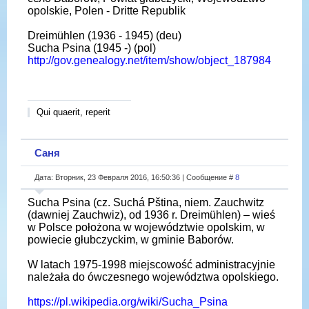
opolskie, Polen - Dritte Republik
Dreimühlen (1936 - 1945) (deu)
Sucha Psina (1945 -) (pol)
http://gov.genealogy.net/item/show/object_187984
Qui quaerit, reperit
Саня
Дата: Вторник, 23 Февраля 2016, 16:50:36 | Сообщение #
8
Sucha Psina (cz. Suchá Pština, niem. Zauchwitz
(dawniej Zauchwiz), od 1936 r. Dreimühlen) – wieś
w Polsce położona w województwie opolskim, w
powiecie głubczyckim, w gminie Baborów.
W latach 1975-1998 miejscowość administracyjnie
należała do ówczesnego województwa opolskiego.
https://pl.wikipedia.org/wiki/Sucha_Psina