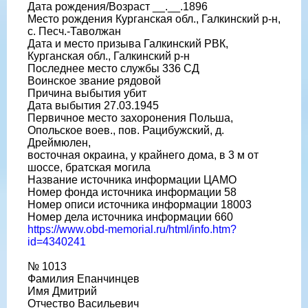
Дата рождения/Возраст __.__.1896
Место рождения Курганская обл., Галкинский р-н,
с. Песч.-Таволжан
Дата и место призыва Галкинский РВК,
Курганская обл., Галкинский р-н
Последнее место службы 336 СД
Воинское звание рядовой
Причина выбытия убит
Дата выбытия 27.03.1945
Первичное место захоронения Польша,
Опольское воев., пов. Рацибужский, д.
Дреймюлен,
восточная окраина, у крайнего дома, в 3 м от
шоссе, братская могила
Название источника информации ЦАМО
Номер фонда источника информации 58
Номер описи источника информации 18003
Номер дела источника информации 660
https://www.obd-memorial.ru/html/info.htm?
id=4340241
№ 1013
Фамилия Епанчинцев
Имя Дмитрий
Отчество Васильевич