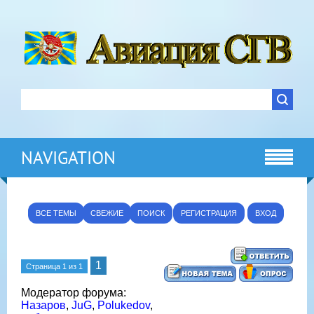
NAVIGATION
ВСЕ ТЕМЫ
СВЕЖИЕ
ПОИСК
РЕГИСТРАЦИЯ
ВХОД
1
Страница
1
из
1
Модератор форума:
Назаров
,
JuG
,
Polukedov
,