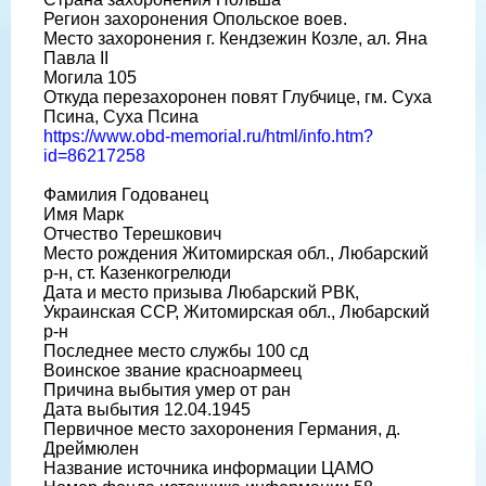
Регион захоронения Опольское воев.
Место захоронения г. Кендзежин Козле, ал. Яна
Павла II
Могила 105
Откуда перезахоронен повят Глубчице, гм. Суха
Псина, Суха Псина
https://www.obd-memorial.ru/html/info.htm?
id=86217258
Фамилия Годованец
Имя Марк
Отчество Терешкович
Место рождения Житомирская обл., Любарский
р-н, ст. Казенкогрелюди
Дата и место призыва Любарский РВК,
Украинская ССР, Житомирская обл., Любарский
р-н
Последнее место службы 100 сд
Воинское звание красноармеец
Причина выбытия умер от ран
Дата выбытия 12.04.1945
Первичное место захоронения Германия, д.
Дреймюлен
Название источника информации ЦАМО