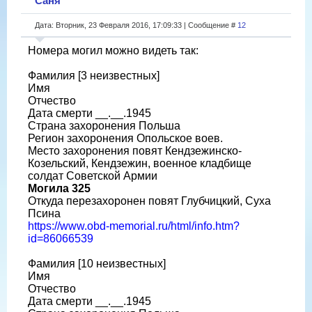
Саня
Дата: Вторник, 23 Февраля 2016, 17:09:33 | Сообщение #
12
Номера могил можно видеть так:
Фамилия [3 неизвестных]
Имя
Отчество
Дата смерти __.__.1945
Страна захоронения Польша
Регион захоронения Опольское воев.
Место захоронения повят Кендзежинско-
Козельский, Кендзежин, военное кладбище
солдат Советской Армии
Могила 325
Откуда перезахоронен повят Глубчицкий, Суха
Псина
https://www.obd-memorial.ru/html/info.htm?
id=86066539
Фамилия [10 неизвестных]
Имя
Отчество
Дата смерти __.__.1945