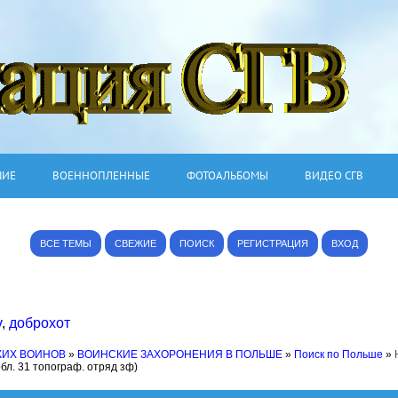
ШИЕ
ВОЕННОПЛЕННЫЕ
ФОТОАЛЬБОМЫ
ВИДЕО СГВ
ВСЕ ТЕМЫ
СВЕЖИЕ
ПОИСК
РЕГИСТРАЦИЯ
ВХОД
v
,
доброхот
КИХ ВОИНОВ
»
ВОИНСКИЕ ЗАХОРОНЕНИЯ В ПОЛЬШЕ
»
Поиск по Польше
»
бл. 31 топограф. отряд зф)