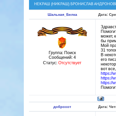
НЕКРАШ (НИКРАШ) БРОНИСЛАВ АНДРОНОВ
Шальная_Белка
Дата: Сре
Здравст
Помогит
может, 
бы прим
Мой пра
31 топо
Группа: Поиск
В некот
Сообщений:
4
его пис
Статус:
Отсутствует
некотор
вот все,
https:/
https:/
https:/
Помогит
доброхот
Дата: Чет