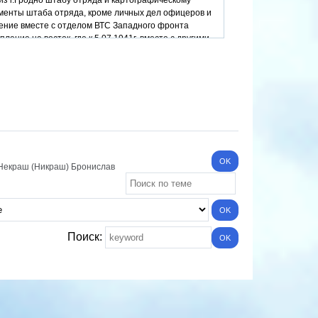
из г.Гродно штабу отряда и картографическому
кументы штаба отряда, кроме личных дел офицеров и
ление вместе с отделом ВТС Западного фронта
ение на восток, где к 5.07.1941г. вместе с другими
юля отряд получил приказ о решении ГШ КА
ирование). На руководящие должности прибыли
41г. приказом начальника ВТУ ГШ отстранен от
здеятельность, способствующих гибели имущества».
о "Аксиом", 2012. –642 с.
Некраш (Никраш) Бронислав
Поиск: