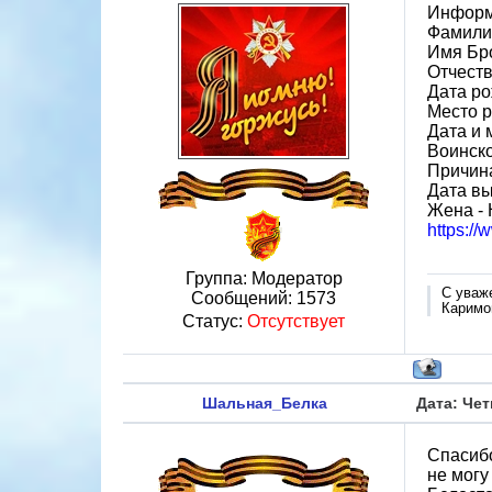
Информ
Фамили
Имя Бр
Отчест
Дата ро
Место р
Дата и 
Воинск
Причина
Дата вы
Жена -
https:/
Группа: Модератор
С уваж
Сообщений:
1573
Каримо
Статус:
Отсутствует
Шальная_Белка
Дата: Чет
Спасибо
не могу