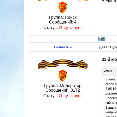
Белостос
Группа: Поиск
Сообщений:
4
Статус:
Отсутствует
Валентин
Дата: Суб
31-й м
Цитата
В начал
сезон п
Группа: Модератор
7.05.19
Сообщений:
8172
докумен
Статус:
Отсутствует
Брестск
войск З
Ввиду с
неприко