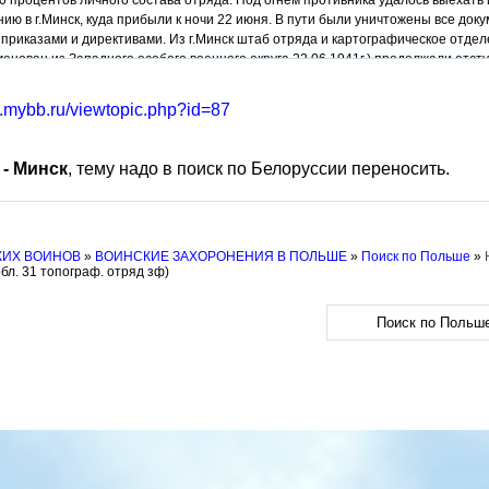
0 процентов личного состава отряда. Под огнем противника удалось выехать 
ию в г.Минск, куда прибыли к ночи 22 июня. В пути были уничтожены все до
 приказами и директивами. Из г.Минск штаб отряда и картографическое отде
енован из Западного особого военного округа 22.06.1941г.) продолжали отступл
фическими частями фронта сосредоточились в г.Ельня, Смоленской обл. 5 и
овать 31-й МТО в г.Коломну (Московская обл.).
ts.mybb.ru/viewtopic.php?id=87
я отряд прибыл в г.Коломну на укомплектование (по существу – на переформ
ли 3-го курса геодезического факультета ВИА КА им. В.В.Куйбышева. 2.08.19
сти командир отряда майор Н.М.Коваленко – «за нераспорядительность и бе
 - Минск
, тему надо в поиск по Белоруссии переносить.
ов Е.И., Сергеев С.В. История частей топографической службы. –М.Издательств
КИХ ВОИНОВ
»
ВОИНСКИЕ ЗАХОРОНЕНИЯ В ПОЛЬШЕ
»
Поиск по Польше
»
бл. 31 топограф. отряд зф)