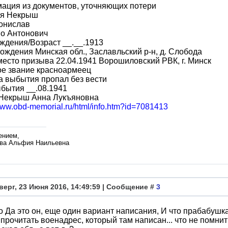
ация из документов, уточняющих потери
я Некрыш
онислав
во Антонович
ждения/Возраст __.__.1913
ождения Минская обл., Заславльский р-н, д. Слобода
место призыва 22.04.1941 Ворошиловский РВК, г. Минск
ое звание красноармеец
 выбытия пропал без вести
бытия __.08.1941
 Некрыш Анна Лукъяновна
/www.obd-memorial.ru/html/info.htm?id=7081413
ением,
ва Альфия Наильевна
верг, 23 Июня 2016, 14:49:59 | Сообщение #
3
 Да это он, еще один вариант написания, И что прабабушка 
 прочитать военадрес, который там написан... что не помнит