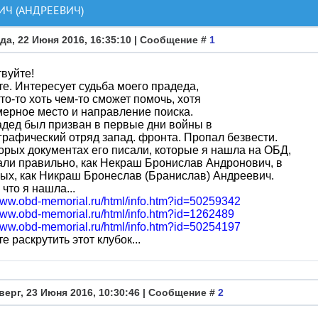
ИЧ (АНДРЕЕВИЧ)
да, 22 Июня 2016, 16:35:10 | Сообщение #
1
вуйте!
е. Интересует судьба моего прадеда,
кто-то хоть чем-то сможет помочь, хотя
ерное место и направление поиска.
дед был призван в первые дни войны в
графический отряд запад. фронта. Пропал безвести.
орых документах его писали, которые я нашла на ОБД,
али правильно, как Некраш Бронислав Андронович, в
ых, как Никраш Бронеслав (Бранислав) Андреевич.
 что я нашла...
/www.obd-memorial.ru/html/info.htm?id=50259342
/www.obd-memorial.ru/html/info.htm?id=1262489
/www.obd-memorial.ru/html/info.htm?id=50254197
е раскрутить этот клубок...
верг, 23 Июня 2016, 10:30:46 | Сообщение #
2