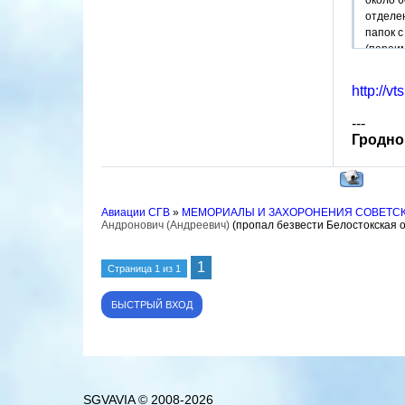
около 6
отделен
папок с
(переим
топогра
эвакуир
http://v
12 июл
слушате
---
должно
Гродно
1. Долг
Авиации СГВ
»
МЕМОРИАЛЫ И ЗАХОРОНЕНИЯ СОВЕТС
Андронович (Андреевич)
(пропал безвести Белостокская о
1
Страница
1
из
1
SGVAVIA © 2008-2026