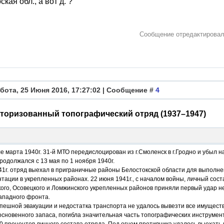
кая обл., а вот д. ?
Сообщение отредактирова
бота, 25 Июня 2016, 17:27:02 | Сообщение #
4
оторизованный топографический отряд (1937–1947)
е марта 1940г. 31-й МТО передислоцирован из г.Смоленск в г.Гродно и убыл 
родолжался с 13 мая по 1 ноября 1940г.
41г. отряд выехал в приграничные районы Белостокской области для выполн
тации в укрепленных районах. 22 июня 1941г., с началом войны, личный сост
ого, Осовецкого и Ломжинского укрепленных районов приняли первый удар н
ападного фронта.
пешной эвакуации и недостатка транспорта не удалось вывезти все имущест
сновенного запаса, погибла значительная часть топографических инструмент