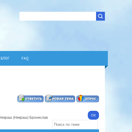
БЛОГ
FAQ
Некраш (Никраш) Бронислав