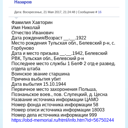
Назаров
Дата: Воскресенье, 21 Мая 2017, 21:24:48 | Сообщение #
16
Фамилия Хавторин
Имя Николай
Отчество Иванович
Дата рождения/Возраст __.__.1922
Место рождения Тульская обл., Белевский р-н, с.
Горбуново
Дата и место призыва __.__.1942, Белевский
РВК, Тульская обл., Белевский р-н
Последнее место службы 1 БелФ 2 отд-е развед.
отдела штаба
Воинское звание старшина
Причина выбытия убит
Дата выбытия 15.10.1944
Первичное место захоронения Польша,
Познаньское воев., пов. Слупецкий, д. Цесна
Название источника информации ЦАМО
Номер фонда источника информации 58
Номер описи источника информации 18003
Номер дела источника информации 999
https://obd-memorial.ru/html/info.htm?id=56750244