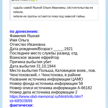
судьба самой Яшной Ольги Ивановны, обстоятельства ее
гибели,
гибели ее группы остаются пока под завесой тайны.
по донесению:
Фамилия Яшная
Имя Ольга
Отчество Ивановна
Дата рождения/Возраст __.__.1921
Последнее место службы развед. отд.
Воинское звание ефрейтор
Причина выбытия убит
Дата выбытия 31.10.1944
Место выбытия Польша, Катовицкое воев., пов.
Ченстоховский, г. Ченстохова, в районе
Название источника информации ЦАМО
Номер фонда источника информации 58
Номер описи источника информации A-66182
Номер дела источника информации 2
https://www.obd-memorial.ru/html/info.htm?
id=68503699
фактически: