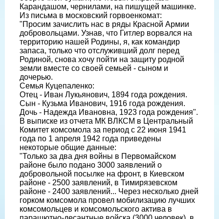
Карандашом, чернилами, на пишущей машинке.
Из письма в московский горвоенкомат:
"Просим зачислить нас в ряды Красной Армии
добровольцами. Узнав, что Гитлер ворвался на
территорию нашей Родины, я, как командир
запаса, только что отслуживший долг перед
Родиной, снова хочу пойти на защиту родной
земли вместе со своей семьей - сыном и
дочерью.
Семья Куцепаленко:
Отец - Иван Лукьянович, 1894 года рождения.
Сын - Кузьма Иванович, 1916 года рождения.
Дочь - Надежда Ивановна, 1923 года рождения".
В выписке из отчета МК ВЛКСМ в Центральный
Комитет комсомола за период с 22 июня 1941
года по 1 апреля 1942 года приведены
некоторые общие данные:
"Только за два дня войны в Первомайском
районе было подано 3000 заявлений о
добровольной посылке на фронт, в Киевском
районе - 2500 заявлений, в Тимирязевском
районе - 2400 заявлений... Через несколько дней
горком комсомола провел мобилизацию лучших
комсомольцев и комсомольского актива в
парашютно-десантные войска (3000 человек), в