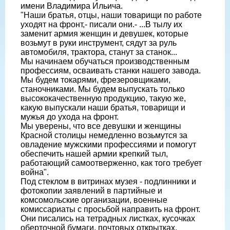
имени Владимира Ильича.
"Наши братья, отцы, наши товарищи по работе
уходят на фронт,- писали они.- ...В тылу их
заменит армия женщин и девушек, которые
возьмут в руки инструмент, сядут за руль
автомобиля, трактора, станут за станок...
Мы начинаем обучаться производственным
профессиям, осваивать станки нашего завода.
Мы будем токарями, фрезеровщиками,
станочниками. Мы будем выпускать только
высококачественную продукцию, такую же,
какую выпускали наши братья, товарищи и
мужья до ухода на фронт.
Мы уверены, что все девушки и женщины
Красной столицы немедленно возьмутся за
овладение мужскими профессиями и помогут
обеспечить нашей армии крепкий тыл,
работающий самоотверженно, как того требует
война".
Под стеклом в витринах музея - подлинники и
фотокопии заявлений в партийные и
комсомольские организации, военные
комиссариаты с просьбой направить на фронт.
Они писались на тетрадных листках, кусочках
оберточной бумаги, почтовых открытках.