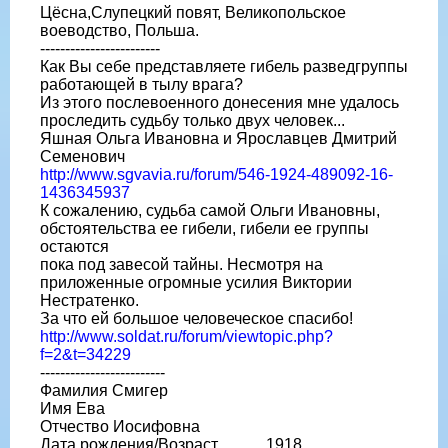
Цёсна,Слупецкий повят, Великопольское
воеводство, Польша.
------------------------
Как Вы себе представляете гибель разведгруппы
работающей в тылу врага?
Из этого послевоенного донесения мне удалось
проследить судьбу только двух человек...
Яшная Ольга Ивановна и Ярославцев Дмитрий
Семенович
http://www.sgvavia.ru/forum/546-1924-489092-16-
1436345937
К сожалению, судьба самой Ольги Ивановны,
обстоятельства ее гибели, гибели ее группы
остаются
пока под завесой тайны. Несмотря на
приложенные огромные усилия Виктории
Нестратенко.
За что ей большое человеческое спасибо!
http://www.soldat.ru/forum/viewtopic.php?
f=2&t=34229
-------------------------
Фамилия Смигер
Имя Ева
Отчество Иосифовна
Дата рождения/Возраст __.__.1918