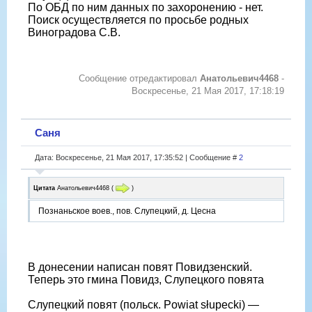
По ОБД по ним данных по захоронению - нет.
Поиск осуществляется по просьбе родных
Виноградова С.В.
Сообщение отредактировал
Анатольевич4468
-
Воскресенье, 21 Мая 2017, 17:18:19
Саня
Дата: Воскресенье, 21 Мая 2017, 17:35:52 | Сообщение #
2
Цитата
Анатольевич4468
(
)
Познаньское воев., пов. Слупецкий, д. Цесна
В донесении написан повят Повидзенский.
Теперь это гмина Повидз, Слупецкого повята
Слупецкий повят (польск. Powiat słupecki) —