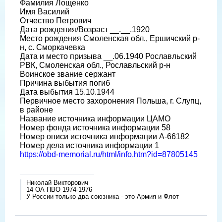
Фамилия Лощенко
Имя Василий
Отчество Петрович
Дата рождения/Возраст __.__.1920
Место рождения Смоленская обл., Ершичский р-
н, с. Сморкачевка
Дата и место призыва __.06.1940 Рославльский
РВК, Смоленская обл., Рославльский р-н
Воинское звание сержант
Причина выбытия погиб
Дата выбытия 15.10.1944
Первичное место захоронения Польша, г. Слупц,
в районе
Название источника информации ЦАМО
Номер фонда источника информации 58
Номер описи источника информации А-66182
Номер дела источника информации 1
https://obd-memorial.ru/html/info.htm?id=87805145
Николай Викторович
14 ОА ПВО 1974-1976
У России только два союзника - это Армия и Флот