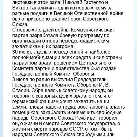
листовки в этом зале. Николай Гастелло и
Виктор Талалихин - одни из первых, кому за
ратные подвиги в Великой Отечественной войне
было присвоено звание Героя Советского
Союза.
С первых же дней войны Коммунистическая
партия разработала боевую программу по
организации отпора немецко-фашистским
захватчикам и их разгрома.
30 июня, с целью немедленной и наиболее
полной мобилизации всех средств и сил страны
на разгром врага, решением Центрального
Комитета партии и правительства был создан
Государственный Комитет Обороны.
3 июля по радио выступил Председатель
Государственного Комитета Обороны И. В.
Сталин. Обращаясь к советскому народу, он
говорил о коварных целях врага, о том, что
германский фашизм хочет захватить наши
земли, плоды нашего труда, восстановить власть
помещиков, закабалить и онемечить свободные
народы Советского Союза. Речь идет, говорил
он, о жизни и смерти Советского государства, о
жизни и смерти народов СССР, о том - быть
народам Советского Союза свободными или