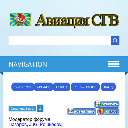
NAVIGATION
ВСЕ ТЕМЫ
СВЕЖИЕ
ПОИСК
РЕГИСТРАЦИЯ
ВХОД
1
Страница
1
из
1
Модератор форума:
Назаров
,
JuG
,
Polukedov
,