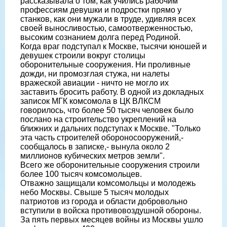
рассказывала о том, как учились рабочим
профессиям девушки и подростки прямо у
станков, как они мужали в труде, удивляя всех
своей выносливостью, самоотверженностью,
высоким сознанием долга перед Родиной.
Когда враг подступал к Москве, тысячи юношей и
девушек строили вокруг столицы
оборонительные сооружения. Ни проливные
дожди, ни промозглая стужа, ни налеты
вражеской авиации - ничто не могло их
заставить бросить работу. В одной из докладных
записок МГК комсомола в ЦК ВЛКСМ
говорилось, что более 50 тысяч человек было
послано на строительство укреплений на
ближних и дальних подступах к Москве. "Только
эта часть строителей обороносооружений,-
сообщалось в записке,- вынула около 2
миллионов кубических метров земли".
Всего же оборонительные сооружения строили
более 100 тысяч комсомольцев.
Отважно защищали комсомольцы и молодежь
небо Москвы. Свыше 5 тысяч молодых
патриотов из города и области добровольно
вступили в войска противовоздушной обороны.
За пять первых месяцев войны из Москвы ушло