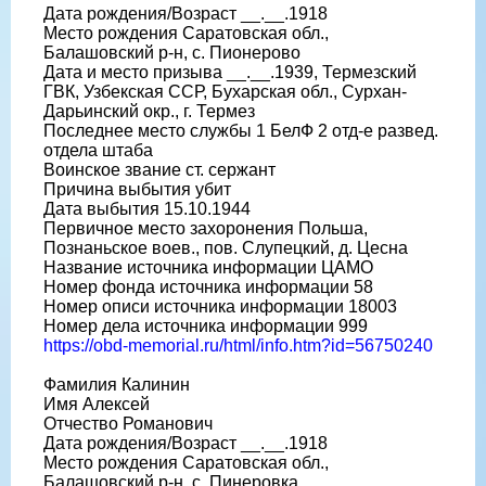
Дата рождения/Возраст __.__.1918
Место рождения Саратовская обл.,
Балашовский р-н, с. Пионерово
Дата и место призыва __.__.1939, Термезский
ГВК, Узбекская ССР, Бухарская обл., Сурхан-
Дарьинский окр., г. Термез
Последнее место службы 1 БелФ 2 отд-е развед.
отдела штаба
Воинское звание ст. сержант
Причина выбытия убит
Дата выбытия 15.10.1944
Первичное место захоронения Польша,
Познаньское воев., пов. Слупецкий, д. Цесна
Название источника информации ЦАМО
Номер фонда источника информации 58
Номер описи источника информации 18003
Номер дела источника информации 999
https://obd-memorial.ru/html/info.htm?id=56750240
Фамилия Калинин
Имя Алексей
Отчество Романович
Дата рождения/Возраст __.__.1918
Место рождения Саратовская обл.,
Балашовский р-н, с. Пинеровка