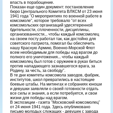
впасть в порабощение.
Показан еще один документ: постановление
бюро Центрального Комитета ВЛКСМ от 23 июня
1941 года "О мероприятиях по военной работе в
комсомоле", которое требовало "от всех
комсомольских организаций удесятеренной
бдительности, сплоченности, дисциплины,
организованности... чтобы каждый комсомолец
на своем посту работал так, как достойно для
советского патриота, помогал бы обеспечить
нашу Красную Армию, Военно-Морской Флот
всем необходимым для победы над врагом до
полного его уничтожения... чтобы каждый
комсомолец был готов с оружием в руках биться
против нападающего зазнавшегося врага, за
Родину, за честь, за свободу".
В те дни комитеты комсомола заводов, фабрик,
институтов, школ превратились в настоящие
боевые штабы. На митингах и собраниях юноши
и девушки заявляли о своей готовности отдать
все силы и знания, а если потребуется, и свои
жизни для победы над врагом.
В экспозиции - газета "Московский комсомолец"
от 24 июня 1941 года. Здесь опубликовано
письмо молодых служащих - девушек с завода