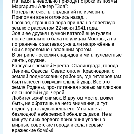
На память невольно приходят строки из поэмы
Маргариты Алигер "Зоя":
Потерь не счесть, страданий не измерить,
Припомни все и оглянись назад...
Грозная, страшная пора пришла на советскую
землю с рассветом 22 июня 1941 года.
Зоя и ее друзья шумной ватагой еще гуляли
после школьного бала по улицам Москвы, а на
пограничных заставах уже шли напряжённые
бои с вероломно напавшим врагом.
В витрине - осколки снарядов и мин, пулеметные
ленты, оружие.
Капсулы с землей Бреста, Сталинграда, города
Ленина, Одессы, Севастополя, Краснодона, с
землей подмосковных районов, где гитлеровцам
был нанесен сокрушительный удар. Все это
земля Родины, про- питанная кровью миллионов
ее сыновей и до- черей.
Любительский снимок. В другом месте, может
быть, не обратишь на него внимания, а тут
подолгу разглядываешь его. У парапета
безлюдной набережной обнялись двое. Не в
минуту ли их первого признания упали на
мирные советские города и села первые
вражеские бомбы!