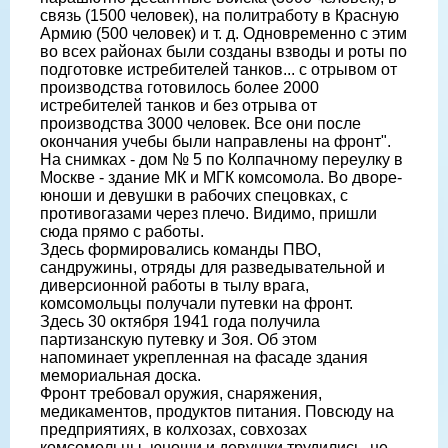
связь (1500 человек), на политработу в Красную
Армию (500 человек) и т. д. Одновременно с этим
во всех районах были созданы взводы и роты по
подготовке истребителей танков... с отрывом от
производства готовилось более 2000
истребителей танков и без отрыва от
производства 3000 человек. Все они после
окончания учебы были направлены на фронт".
На снимках - дом № 5 по Колпачному переулку в
Москве - здание МК и МГК комсомола. Во дворе-
юноши и девушки в рабочих спецовках, с
противогазами через плечо. Видимо, пришли
сюда прямо с работы.
Здесь формировались команды ПВО,
сандружины, отряды для разведывательной и
диверсионной работы в тылу врага,
комсомольцы получали путевки на фронт.
Здесь 30 октября 1941 года получила
партизанскую путевку и Зоя. Об этом
напоминает укрепленная на фасаде здания
мемориальная доска.
Фронт требовал оружия, снаряжения,
медикаментов, продуктов питания. Повсюду на
предприятиях, в колхозах, совхозах
комсомольцы, юноши и девушки трудились, не