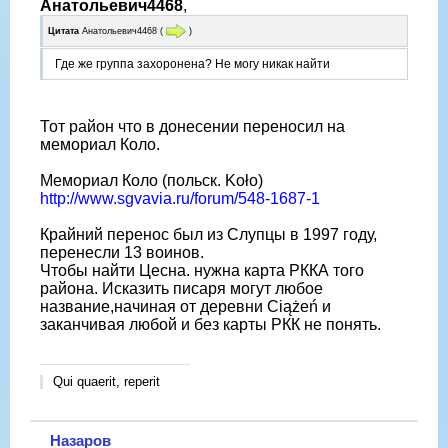
Анатольевич4468
,
Цитата
Анатольевич4468
(
)
Где же группа захоронена? Не могу никак найти
Тот район что в донесении переносил на
мемориал Коло.
Мемориал Коло (польск. Koło)
http://www.sgvavia.ru/forum/548-1687-1
Крайний перенос был из Слупцы в 1997 году,
перенесли 13 воинов.
Чтобы найти Цесна. нужна карта РККА того
района. Исказить писаря могут любое
название,начиная от деревни Ciążeń и
заканчивая любой и без карты РКК не понять.
Qui quaerit, reperit
Назаров