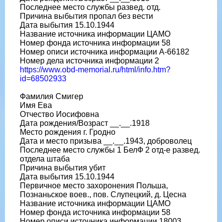
Последнее место службы развед. отд.
Причина выбытия пропал без вести
Дата выбытия 15.10.1944
Название источника информации ЦАМО
Номер фонда источника информации 58
Номер описи источника информации A-66182
Номер дела источника информации 2
https://www.obd-memorial.ru/html/info.htm?
id=68502933
Фамилия Смигер
Имя Ева
Отчество Иосифовна
Дата рождения/Возраст __.__.1918
Место рождения г. Гродно
Дата и место призыва __.__.1943, доброволец
Последнее место службы 1 БелФ 2 отд-е развед.
отдела штаба
Причина выбытия убит
Дата выбытия 15.10.1944
Первичное место захоронения Польша,
Познаньское воев., пов. Слупецкий, д. Цесна
Название источника информации ЦАМО
Номер фонда источника информации 58
Номер описи источника информации 18003