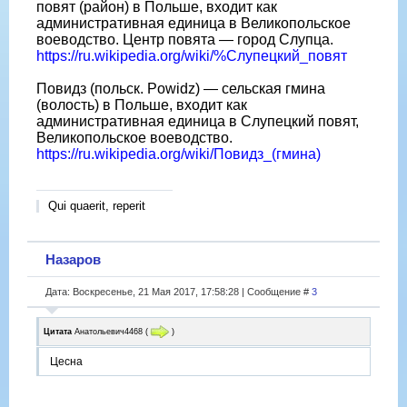
повят (район) в Польше, входит как
административная единица в Великопольское
воеводство. Центр повята — город Слупца.
https://ru.wikipedia.org/wiki/%Слупецкий_повят
Повидз (польск. Powidz) — сельская гмина
(волость) в Польше, входит как
административная единица в Слупецкий повят,
Великопольское воеводство.
https://ru.wikipedia.org/wiki/Повидз_(гмина)
Qui quaerit, reperit
Назаров
Дата: Воскресенье, 21 Мая 2017, 17:58:28 | Сообщение #
3
Цитата
Анатольевич4468
(
)
Цесна