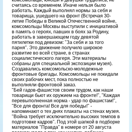
считаясь со временем. Иначе нельзя было
работать. Каждый выполнял нормы за себя и
товарища, ушедшего на фронт (Встречая 30-
летие Победы в Великой Отечественной войне,
комсомольцы Москвы выступили с инициативой
в память о героях, павших в боях за Родину,
работать в завершающем году девятой
пятилетки под девизом: "За себя и за того
парня". Это движение получило широкое
развитие во всей стране, в странах
социалистического лагеря. Эти материалы
собраны для специальной экспозиции музея).
Создавались комсомольско-молодежные
фронтовые бригады. Комсомольцы не покидали
своих рабочих мест, пока полностью не
выполняли фронтовой заказ.
"Бей гадов-фашистов своим трудом, как наши
товарищи бьют их оружием на фронте!", "Каждая
перевыполненная норма - удар по фашистам!",
"Все для фронта! Все для победы!" -
напоминают о тех днях плакаты на стенах музея.
"Война требует исключительно высоких темпов в
подготовке кадров". Под этой шапкой в подборке
материалов "Правда" в номере от 20 августа