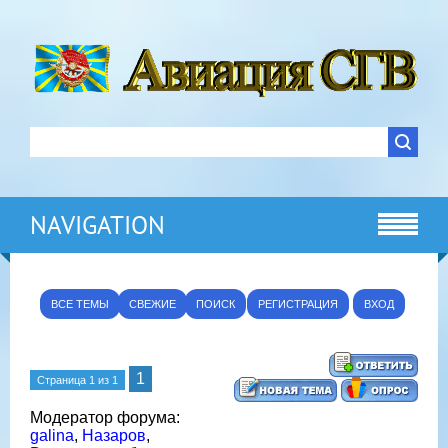
NAVIGATION
ВСЕ ТЕМЫ
СВЕЖИЕ
ПОИСК
РЕГИСТРАЦИЯ
ВХОД
1
Страница
1
из
1
Модератор форума:
galina
,
Назаров
,