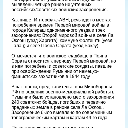
выявлены четыре ранее не учтенных
российских/советских воинских захоронения.
Как пишет Интерфакс-АВН, речь идет о местах
погребения времен Первой мировой войны в
городе Кэлэраш одноименного уезда и трех
захоронениях Второй мировой войны в селе Ла
Оклош (уезд Харгита), коммуне Фолтешть (уезд
Галац) и селе Пояна Сэрата (уезд Бакэу).
Отмечается, что воинское кладбище в Пояна
Сэрата относится к периоду Первой мировой, но
в нем погребены и советские солдаты, павшие
при освобождении Румынии от немецко-
фашистских захватчиков в 1944 году.
В частности, представительством Минобороны
РФ по ведению военно-мемориальной работы в
Румынии было установлено место захоронения
240 советских бойцов, погибших и первично
преданных земле в районе села Ла Оклош.
Захоронение было выявлено по современным
топографическим картам и картам 44-го года.
По состоянию на начало этого года на