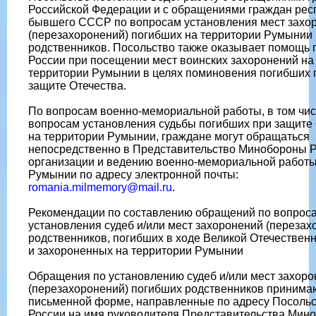
Российской Федерации и с обращениями граждан рес
бывшего СССР по вопросам установления мест захо
(перезахоронений) погибших на территории Румынии 
родственников. Посольство также оказывает помощь
России при посещении мест воинских захоронений на
территории Румынии в целях поминовения погибших 
защите Отечества.
По вопросам военно-мемориальной работы, в том чис
вопросам установления судьбы погибших при защите
на территории Румынии, граждане могут обращаться
непосредственно в Представительство Минобороны Р
организации и ведению военно-мемориальной работы
Румынии по адресу электронной почты:
romania.milmemory@mail.ru
.
Рекомендации по составлению обращений по вопрос
установления судеб и/или мест захоронений (перезах
родственников, погибших в ходе Великой Отечествен
и захороненных на территории Румынии
Обращения по установлению судеб и/или мест захор
(перезахоронений) погибших родственников принима
письменной форме, направленные по адресу Посоль
России на имя руководителя Представительства Мин