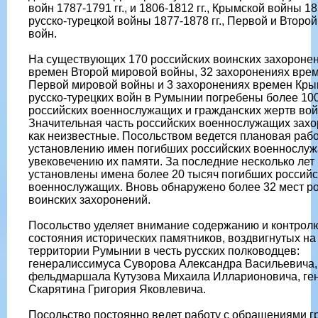
войн 1787-1791 гг., и 1806-1812 гг., Крымской войны 185
русско-турецкой войны 1877-1878 гг., Первой и Второ
войн.
На существующих 170 российских воинских захороне
времен Второй мировой войны, 32 захоронениях вре
Первой мировой войны и 3 захоронениях времен Кры
русско-турецких войн в Румынии погребены более 10
российских военнослужащих и гражданских жертв во
Значительная часть российских военнослужащих зах
как неизвестные. Посольством ведется плановая рабо
установлению имен погибших российских военнослуж
увековечению их памяти. За последние несколько лет
установлены имена более 20 тысяч погибших российс
военнослужащих. Вновь обнаружено более 32 мест р
воинских захоронений.
Посольство уделяет внимание содержанию и контрол
состояния исторических памятников, воздвигнутых на
территории Румынии в честь русских полководцев:
генералиссимуса Суворова Александра Васильевича,
фельдмаршала Кутузова Михаила Илларионовича, ге
Скарятина Григория Яковлевича.
Посольство постоянно ведет работу с обращениями 