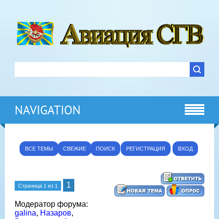
NAVIGATION
ВСЕ ТЕМЫ
СВЕЖИЕ
ПОИСК
РЕГИСТРАЦИЯ
ВХОД
1
Страница
1
из
1
Модератор форума:
galina
,
Назаров
,