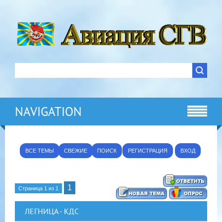
NAVIGATION
ВСЕ ТЕМЫ
СВЕЖИЕ
ПОИСК
РЕГИСТРАЦИЯ
ВХОД
1
Страница
1
из
1
ЛЕГНИЦА - КДС