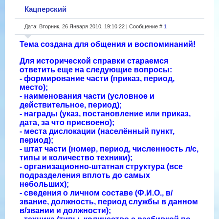
Кацперский
Дата: Вторник, 26 Января 2010, 19:10:22 | Сообщение #
1
Тема создана для общения и воспоминаний!
Для исторической справки стараемся
ответить еще на следующие вопросы:
- формирование части (приказ, период,
место);
- наименования части (условное и
действительное, период);
- награды (указ, постановление или приказ,
дата, за что присвоено);
- места дислокации (населённый пункт,
период);
- штат части (номер, период, численность л/с,
типы и количество техники);
- организационно-штатная структура (все
подразделения вплоть до самых
небольших);
- сведения о личном составе (Ф.И.О., в/
звание, должность, период службы в данном
в/звании и должности);