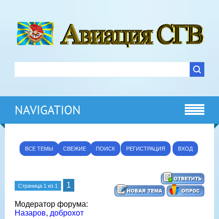
NAVIGATION
ВСЕ ТЕМЫ
СВЕЖИЕ
ПОИСК
РЕГИСТРАЦИЯ
ВХОД
1
Страница
1
из
1
Модератор форума:
Назаров
,
доброхот