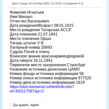
Дата: Среда, 04 Октября 2023, 13:19:06 | Сообщение #
12
Фамилия Игнатьев
Имя Михаил
Отчество Васильевич
Дата рождения/Возраст 08.01.1915
Место рождения Татарская АССР
Дата пленения 21.07.1941
Место пленения Орша
Лагерь шталаг V B
Лагерный номер 20693
Судьба Погиб в плену
Воинское звание красноармеец|рядовой
Дата смерти 16.11.1941
Первичное место захоронения Страсбург
Название источника донесения ЦАМО
Номер фонда источника информации 58
Номер описи источника информации 977520
Номер дела источника информации 1619
https://obd-memorial.ru/html/info.htm?
id=300117567&p=2
Qui quaerit, reperit