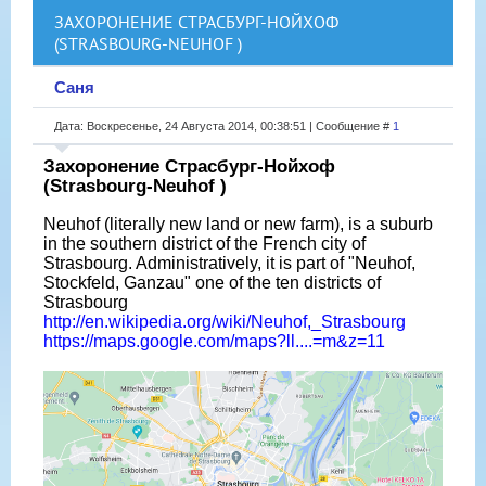
ЗАХОРОНЕНИЕ СТРАСБУРГ-НОЙХОФ
(STRASBOURG-NEUHOF )
Саня
Дата: Воскресенье, 24 Августа 2014, 00:38:51 | Сообщение #
1
Захоронение Страсбург-Нойхоф
(Strasbourg-Neuhof )
Neuhof (literally new land or new farm), is a suburb
in the southern district of the French city of
Strasbourg. Administratively, it is part of "Neuhof,
Stockfeld, Ganzau" one of the ten districts of
Strasbourg
http://en.wikipedia.org/wiki/Neuhof,_Strasbourg
https://maps.google.com/maps?ll....=m&z=11