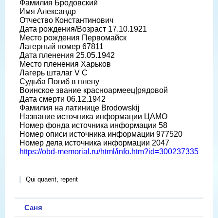
Фамилия Бродовский
Имя Александр
Отчество Константинович
Дата рождения/Возраст 17.10.1921
Место рождения Первомайск
Лагерный номер 67811
Дата пленения 25.05.1942
Место пленения Харьков
Лагерь шталаг V C
Судьба Погиб в плену
Воинское звание красноармеец|рядовой
Дата смерти 06.12.1942
Фамилия на латинице Brodowskij
Название источника информации ЦАМО
Номер фонда источника информации 58
Номер описи источника информации 977520
Номер дела источника информации 2047
https://obd-memorial.ru/html/info.htm?id=300237335
Qui quaerit, reperit
Саня