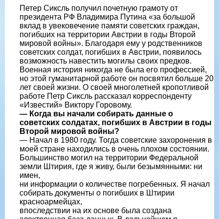
Петер Сиксль получил почетную грамоту от
президента РФ Владимира Путина «за большой
вклад в увековечение памяти советских граждан,
погибших на территории Австрии в годы Второй
мировой войны». Благодаря ему у родственников
советских солдат, погибших в Австрии, появилось
возможность навестить могилы своих предков.
Военная история никогда не была его профессией,
но этой гуманитарной работе он посвятил больше 20
лет своей жизни. О своей многолетней кропотливой
работе Петр Сиксль рассказал корреспонденту
«Известий» Виктору Горовому.
— Когда вы начали собирать данные о
советских солдатах, погибших в Австрии в годы
Второй мировой войны?
— Начал в 1980 году. Тогда советские захоронения в
моей стране находились в очень плохом состоянии.
Большинство могил на территории Федеральной
земли Штирия, где я живу, были безымянными: ни
имен,
ни информации о количестве погребенных. Я начал
собирать документы о погибших в Штирии
красноармейцах,
впоследствии на их основе была создана