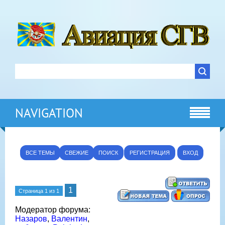
NAVIGATION
ВСЕ ТЕМЫ
СВЕЖИЕ
ПОИСК
РЕГИСТРАЦИЯ
ВХОД
1
Страница
1
из
1
Модератор форума:
Назаров
,
Валентин
,