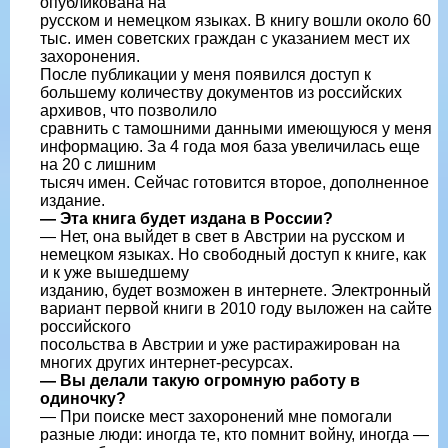
опубликована на
русском и немецком языках. В книгу вошли около 60
тыс. имен советских граждан с указанием мест их
захоронения.
После публикации у меня появился доступ к
большему количеству документов из российских
архивов, что позволило
сравнить с тамошними данными имеющуюся у меня
информацию. За 4 года моя база увеличилась еще
на 20 с лишним
тысяч имен. Сейчас готовится второе, дополненное
издание.
— Эта книга будет издана в России?
— Нет, она выйдет в свет в Австрии на русском и
немецком языках. Но свободный доступ к книге, как
и к уже вышедшему
изданию, будет возможен в интернете. Электронный
вариант первой книги в 2010 году выложен на сайте
российского
посольства в Австрии и уже растиражирован на
многих других интернет-ресурсах.
— Вы делали такую огромную работу в
одиночку?
— При поиске мест захоронений мне помогали
разные люди: иногда те, кто помнит войну, иногда —