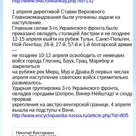
http://www.94d.ru/warway.php?id=132
1 апреля директивой Ставки Верховного
Главнокомандования были уточнены задачи на
наступление.
Главным силам 3-го Украинского фронта было
приказано овладеть столицей Австрии и не позднее
12-15 апреля выйти на рубеж Тульн, Санкт-Пельтен,
Ной-Ленгбах; 26-й, 27-й, 57-й и 1-й болгарской армии
—
не позднее 10-12 апреля освободить от немецких
войск города Глогниц, Брук, Грац, Марибор и
закрепиться
на рубеже рек Мюрц, Мур и Драва.В первых числах
апреля наступление советских войск стремительно
развивалось.
Ударная группировка 3-го Украинского фронта,
овладев городами Шопрон, Винер-Нёйштадт и сходу
прорвав
укрепления на австро-венгерской границе, 4 апреля
вышла на подступы к Вене.
http://www.encyclopaedia-russia.ru/article.php?id=805
Николай Викторович