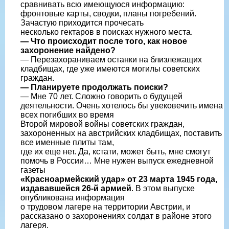
сравнивать всю имеющуюся информацию:
фронтовые карты, сводки, планы погребений.
Зачастую приходится прочесать
несколько гектаров в поисках нужного места.
— Что происходит после того, как новое
захоронение найдено?
— Перезахораниваем останки на близлежащих
кладбищах, где уже имеются могилы советских
граждан.
— Планируете продолжать поиски?
— Мне 70 лет. Сложно говорить о будущей
деятельности. Очень хотелось бы увековечить имена
всех погибших во время
Второй мировой войны советских граждан,
захороненных на австрийских кладбищах, поставить
все именные плиты там,
где их еще нет. Да, кстати, может быть, мне смогут
помочь в России… Мне нужен выпуск ежедневной
газеты
«Красноармейский удар» от 23 марта 1945 года,
издававшейся 26-й армией
. В этом выпуске
опубликована информация
о трудовом лагере на территории Австрии, и
рассказано о захоронениях солдат в районе этого
лагеря.