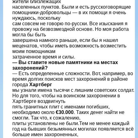
жители близлежащих
населенных пунктов. Были и есть русскоговорящие
помощники-добровольцы — в их помощи я очень
нуждаюсь, поскольку
сам совсем не говорю по-русски. Все изыскания я
провожу на безвозмездной основе. Но моя работа
могла бы быть
завершена намного раньше, если бы я нашел
меценатов, чтобы иметь возможность возместить
моим помощникам
затраченное время и силы.
— Вы ставите новые памятники на местах
захоронений?
— Есть определенные сложности. Вот, например, во
время долгих поисков мест захоронений в районе
города
Хартберг
мы узнали имена тысячи с лишним советских солдат.
Но для того, чтобы на воинском захоронении в
Хартберге воздвигнуть
пять гранитных плит с именами погибших,
необходимо около
€30.000
. Таких денег найти не
смогли. Так что, к сожалению,
плиты установлены не были.Тем не менее каждый
год на бывших безымянных могилах появляется всё
больше имен захороненных,