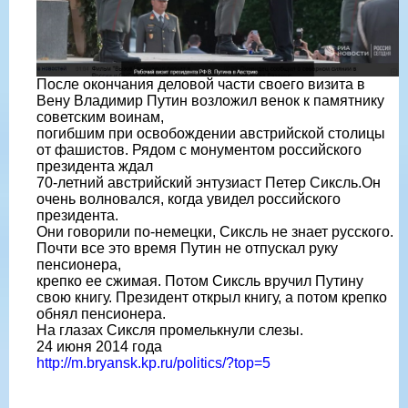
После окончания деловой части своего визита в
Вену Владимир Путин возложил венок к памятнику
советским воинам,
погибшим при освобождении австрийской столицы
от фашистов. Рядом с монументом российского
президента ждал
70-летний австрийский энтузиаст Петер Сиксль.Он
очень волновался, когда увидел российского
президента.
Они говорили по-немецки, Сиксль не знает русского.
Почти все это время Путин не отпускал руку
пенсионера,
крепко ее сжимая. Потом Сиксль вручил Путину
свою книгу. Президент открыл книгу, а потом крепко
обнял пенсионера.
На глазах Сиксля промелькнули слезы.
24 июня 2014 года
http://m.bryansk.kp.ru/politics/?top=5