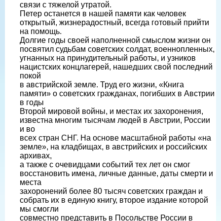
связи с тяжелой утратой.
Петер останется в нашей памяти как человек
открытый, жизнерадостный, всегда готовый прийти
на помощь.
Долгие годы своей наполненной смыслом жизни он
посвятил судьбам советских солдат, военнопленных,
угнанных на принудительный работы, и узников
нацистских концлагерей, нашедших свой последний
покой
в австрийской земле. Труд его жизни, «Книга
памяти» о советских гражданах, погибших в Австрии
в годы
Второй мировой войны, и местах их захоронения,
известна многим тысячам людей в Австрии, России
и во
всех стран СНГ. На основе масштабной работы «на
земле», на кладбищах, в австрийских и российских
архивах,
а также с очевидцами событий тех лет он смог
восстановить имена, личные данные, даты смерти и
места
захоронений более 80 тысяч советских граждан и
собрать их в единую книгу, второе издание которой
мы смогли
совместно представить в Посольстве России в