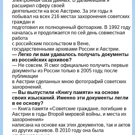
электронная база данных. В дальнейшем я
расширил сферу своей
деятельности на всю Австрию. За эти годы я
побывал на всех 216 местах захоронения советских
граждан и
подготовил их полноценный фотоархив. В 1992 году
началась и продолжается по сей день совместная
работа
с российским посольством в Вене,
государственными архивами России и Австрии.
— Легко ли вам удавалось получать документы
из российских архивов?
— Не совсем. Я смог официально получить первые
документы из России только в 2005 году, после
публикации
в Австрии сделанных мною фотографий советских
захоронений.
— Вы выпустили «Книгу памяти» на основе
своих изысканий. Именно эти документы легли
в ее основу?
— Книга памяти «Советские граждане, погибшие в
Австрии в годы Второй мировой войны, и места их
захоронения»
написана на основе как этих документов, так и актов
из других архивов. В 2010 году она была