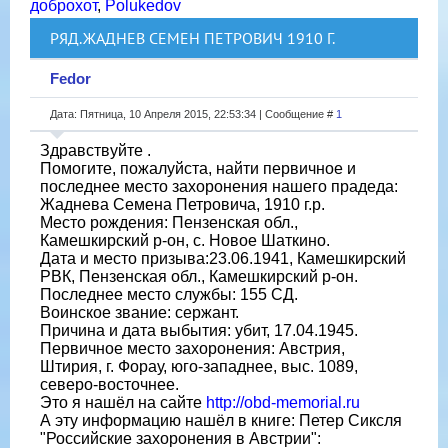
доброхот
,
Polukedov
РЯД.ЖАДНЕВ СЕМЕН ПЕТРОВИЧ 1910 Г.
Fedor
Дата: Пятница, 10 Апреля 2015, 22:53:34 | Сообщение #
1
Здравствуйте .
Помогите, пожалуйста, найти первичное и
последнее место захоронения нашего прадеда:
Жаднева Семена Петровича, 1910 г.р.
Место рождения: Пензенская обл.,
Камешкирский р-он, с. Новое Шаткино.
Дата и место призыва:23.06.1941, Камешкирский
РВК, Пензенская обл., Камешкирский р-он.
Последнее место службы: 155 СД.
Воинское звание: сержант.
Причина и дата выбытия: убит, 17.04.1945.
Первичное место захоронения: Австрия,
Штирия, г. Форау, юго-западнее, выс. 1089,
северо-восточнее.
Это я нашёл на сайте
http://obd-memorial.ru
А эту информацию нашёл в книге: Петер Сиксля
"Российские захоронения в Австрии":