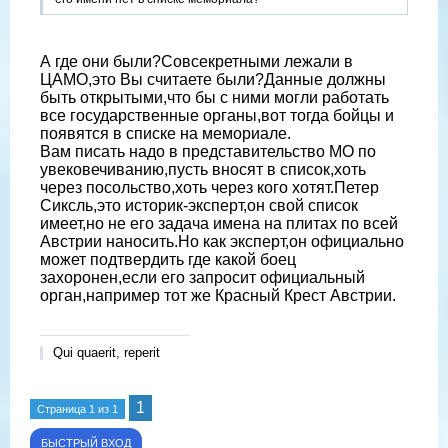
А где они были?Совсекретными лежали в
ЦАМО,это Вы считаете были?Данные должны
быть открытыми,что бы с ними могли работать
все государственные органы,вот тогда бойцы и
появятся в списке на мемориале.
Вам писать надо в представительство МО по
увековечиванию,пусть вносят в список,хоть
через посольство,хоть через кого хотят.Петер
Сиксль,это историк-эксперт,он свой список
имеет,но не его задача имена на плитах по всей
Австрии наносить.Но как эксперт,он официально
может подтвердить где какой боец
захоронен,если его запросит официальный
орган,например тот же Красный Крест Австрии.
Qui quaerit, reperit
1
Страница
1
из
1