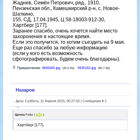
Жаднев, Семён Петрович, ряд., 1910,
Пензенская обл., Камешкирский р-н, с. Новое-
Шаткино,
155. СД, 17.04.1945, Ц 58-18003-912-30,
Хартберг [177].
Заранее спасибо, очень хочется найти место
захоронения в настоящее время.
Если это получится, то хотим съездить на 9 мая.
Еще раз спасибо за любую информацию
(если у кого есть возможность
сфотографировать, будем очень благодарны).
Прикрепления:
4845665.jpg
·
9935162.jpg
(45.0 Kb)
(80.7 Kb)
Назаров
Дата: Суббота, 11 Апреля 2015, 00:27:02 | Сообщение #
2
Цитата
Fedor
(
)
Хартберг [177].