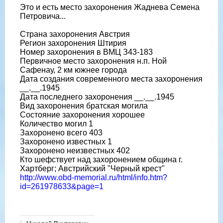
Это и есть место захоронения Жаднева Семена
Петровича...
Страна захоронения Австрия
Регион захоронения Штирия
Номер захоронения в ВМЦ З43-183
Первичное место захоронения н.п. Ной
Сафенау, 2 км южнее города
Дата создания современного места захоронения
__.__.1945
Дата последнего захоронения __.__.1945
Вид захоронения братская могила
Состояние захоронения хорошее
Количество могил 1
Захоронено всего 403
Захоронено известных 1
Захоронено неизвестных 402
Кто шефствует над захоронением община г.
Хартберг; Австрийский "Черный крест"
http://www.obd-memorial.ru/html/info.htm?
id=261978633&page=1