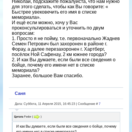
Николай, подскажите пожалуйста, что нам нужно
для этого сделать, чтобы как Вы говорите: «
Быстрее увековечить его имя в списке
мемориала».
И ещё если можно, хочу у Вас
проконсультироваться и уточнить по двум
вопросам:
1. Просто я не пойму, т.е. первоначально Жаднев
Семен Петрович был захоронен в районе г.
Форау, а далее перезахоронен г. Хартберг,
посёлок Ной Сафенау, 2 км южнее города?
2. И как Вы думаете, если были все сведения о
бойце, почему его имени нет в списке
мемориала?
Заранее, большое Вам спасибо.
Саня
Дата: Суббота, 11 Апреля 2015, 16:45:23 | Сообщение #
7
Цитата
Fedor
(
)
И как Вы думаете, если были все сведения о бойце, почему
его имени нет в списке мемориала?