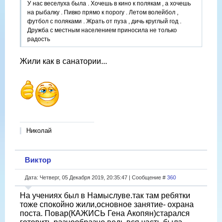
У нас веселуха была . Хочешь в кино к полякам , а хочешь
на рыбалку . Пивко прямо к порогу . Летом волейбол ,
футбол с поляками . Жрать от пуза , дичь круглый год .
Дружба с местным населением приносила не только
радость
Жили как в санатории...
Николай
Виктор
Дата: Четверг, 05 Декабря 2019, 20:35:47 | Сообщение #
360
На учениях был в Намыслуве.так там ребятки
тоже спокойно жили,основное занятие- охрана
поста. Повар(КАЖИСЬ Гена Акопян)старался