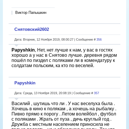
Виктор Папышкин
Снятовский2602
Дата: Вторник, 12 Ноября 2019, 08:00:27 | Сообщение #
356
Papyshkin
, Нет, нет лучше к нам, у вас в гостях
хорошо а у нас в Снятово лучше. деревня рядом
пошёл по пиздел с поляками ли в комендатуру к
солдатам польским, ка кто по веселей.
Papyshkin
Дата: Среда, 13 Ноября 2019, 20:08:19 | Сообщение #
357
Василий , шутишь что ли . У нас веселуха была .
Хочешь в кино к полякам , а хочешь на рыбалку .
Пивко прямо к порогу . Летом волейбол , футбол
с поляками . Жрать от пуза , дичь круглый год .
Дружба с местным населением приносила не