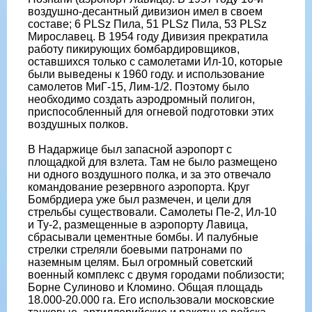
воздушно-десантный дивизион имел в своем
составе; 6 PLSz Пила, 51 PLSz Пила, 53 PLSz
Мирославец. В 1954 году Дивизия прекратила
работу пикирующих бомбардировщиков,
оставшихся только с самолетами Ил-10, которые
были выведены к 1960 году. и использование
самолетов МиГ-15, Лим-1/2. Поэтому было
необходимо создать аэродромный полигон,
приспособленный для огневой подготовки этих
воздушных полков.
В Надаржице был запасной аэропорт с
площадкой для взлета. Там не было размещено
ни одного воздушного полка, и за это отвечало
командование резервного аэропорта. Круг
Бомбрдиера уже был размечен, и цели для
стрельбы существовали. Самолеты Пе-2, Ил-10
и Ту-2, размещенные в аэропорту Лавица,
сбрасывали цементные бомбы. И палубные
стрелки стреляли боевыми патронами по
наземным целям. Был огромный советский
военный комплекс с двумя городами поблизости;
Борне Сулиново и Кломино. Общая площадь
18.000-20.000 га. Его использовали московские