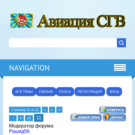
NAVIGATION
ВСЕ ТЕМЫ
СВЕЖИЕ
ПОИСК
РЕГИСТРАЦИЯ
ВХОД
Страница
11
из
11
«
1
2
11
…
9
10
Модератор форума:
Рашид56