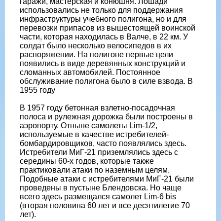
гаражи, мастерская и конюшня. Лошади
использовались не только для поддержания
инфраструктуры учебного полигона, но и для
перевозки припасов из вышестоящей воинской
части, которая находилась в Валче, в 22 км. У
солдат было несколько велосипедов в их
распоряжении. На полигоне первые цели
появились в виде деревянных конструкций и
сломанных автомобилей. Постоянное
обслуживание полигона было в силе взвода. В
1955 году
В 1957 году бетонная взлетно-посадочная
полоса и рулежная дорожка были построены в
аэропорту. Отныне самолеты Lim-1/2,
используемые в качестве истребителей-
бомбардировщиков, часто появлялись здесь.
Истребители МиГ-21 приземлялись здесь с
середины 60-х годов, которые также
практиковали атаки по наземным целям.
Подобные атаки с истребителями МиГ-21 были
проведены в пустыне Блендовска. Но чаще
всего здесь размещался самолет Lim-6 bis
(вторая половина 60 лет и все десятилетие 70
лет).