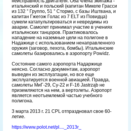
неисправность двигателя. Оба члена экипажа -
итальянский и польский (капитан Микеле Грасси
из 132 ° Группо, 51 ° Стормо, с базы Иштвана, и
капитан Гжегож Голас из 7 ELT из Повидца)
сумели катапультироваться и невредимы из
аварии. Самолет принимал участие в учениях
итальянских танцоров. Практиковалось
нападение на наземные цели на полигоне в
Надажице с использованием ненаправленного
оружия (заговор, пехота, бомбы). Итальянские
самолеты базировались в аэропорту Powidz.
Состояние самого аэропорта Надаржице
неясно. Согласно документам, аэропорт
выведен из эксплуатации, но все еще
эксплуатируется военной авиацией. Правда,
самолеты МиГ-29, Су-22 и F-16 Jastrząb не
приземляются на нем, а вертолеты. Аэропорт
является неотъемлемой частью учебного
полигона.
3 марта 2013 г. 21 CPL отпраздновал свое 60-
летие.
https://www.polot.net/pl...._2013r_