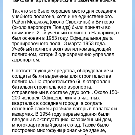
танковые, артиллерийские и ракетные войска.
Так что это было хорошее место для создания
учебного полигона, хотя и не единственного.
Район Медзихуд (около Сквежины) и Витково
(около аэропорта Повидз) были приняты во
внимание. 21-й учебный полигон в Надаржицах
был основан в 1953 году. Официальная дата
тренировочного поля - 3 марта 1953 года.
Учебный полигон возглавлял командующий
полигоном, который одновременно управлял
аэропортом.
Соответствующие средства, оборудование и
солдаты были выделены для строительства
полигона. На строительство был отправлен
батальон строительного аэропорта,
отправленный в составе двух роты. Около 150-
200 человек. Офицеры жили в частных
кварталах в соседнем городе, а солдаты
основной службы разбили лагерь в палатках и
казармах. В 1954 году первые здания были
введены в эксплуатацию; казарменный дом,
многоквартирный дом и склад. Также было
построено многофункциональное здание,