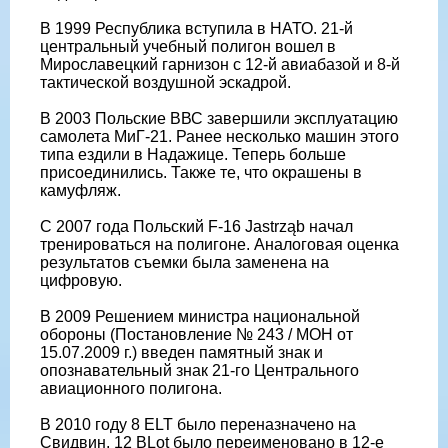
В 1999 Республика вступила в НАТО. 21-й
центральный учебный полигон вошел в
Мирославецкий гарнизон с 12-й авиабазой и 8-й
тактической воздушной эскадрой.
В 2003 Польские ВВС завершили эксплуатацию
самолета МиГ-21. Ранее несколько машин этого
типа ездили в Надажице. Теперь больше
присоединились. Также те, что окрашены в
камуфляж.
С 2007 года Польский F-16 Jastrząb начал
тренироваться на полигоне. Аналоговая оценка
результатов съемки была заменена на
цифровую.
В 2009 Решением министра национальной
обороны (Постановление № 243 / МОН от
15.07.2009 г.) введен памятный знак и
опознавательный знак 21-го Центрального
авиационного полигона.
В 2010 году 8 ELT было переназначено на
Свидвин, 12 BLot было переименовано в 12-е