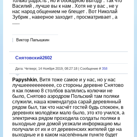
только радость , но и обоюдною выгоду . Так что
Василий , лучше вы к нам . Хотя не у вас , не у
нас народ общением не блещет . Вот Николай
Зубрик , наверное заходит , просматривает , а
......
Виктор Папышкин
Снятовский2602
Дата: Четверг, 14 Ноября 2019, 08:27:18 | Сообщение #
358
Papyshkin
, Витя тоже самое и у нас, но у нас
лучшеееееееееее, со стороны деревне Снятово
я как помню 8 столбов валялись колючки не
было, Снятово аэродром Польский там поляки
служили, наша комендатура сарай деревянный
рядом был, так что насчёт гостей будь спокоен, в
деревнях молодёжи мало было, это кто учился, а
электричка рядом проходила солдаты поляки в
выходные дни домой уезжали информацию мы
получали от их и от деревенских жителей где на
выходные и в каком населённым пункте будет