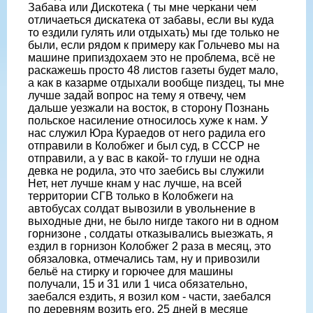
Забава или Дискотека ( ты мне черкани чем
отличаеться дискатека от забавы, если вы куда
то ездили гулять или отдыхать) мы где только не
были, если рядом к примеру как Гольчево мы на
машине припиздохаем это не проблема, всё не
раскажешь просто 48 листов газеты будет мало,
а как в казарме отдыхали вообще пиздец, ты мне
лучше задай вопрос на тему я отвечу, чем
дальше уезжали на восток, в сторону Познань
польское насиление относилось хуже к нам. У
нас служил Юра Кураедов от него радила его
отправили в Колобжег и был суд, в СССР не
отправили, а у вас в какой- то глуши не одна
девка не родила, это что заебись вы служили
Нет, нет лучше кнам у нас лучше, на всей
территории СГВ только в Колобжеги на
автобусах солдат вывозили в увольнение в
выходные дни, не было нигде такого ни в одном
горнизоне , солдаты отказывались выезжать, я
ездил в горнизон Колобжег 2 раза в месяц, это
обязаловка, отмечались там, ну и привозили
бельё на стирку и горючее для машины
получали, 15 и 31 или 1 чиса обязательно,
заебался ездить, я возил ком - части, заебался
по деревням возить его, 25 дней в месяце