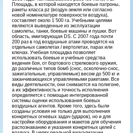
Площадь, в которой находятся боевые патроны,
ракеты класса pz (воздух-земля или согласно
новой номенклатуре поверхности воздуха),
составляет около 1 500 га. Учебными целями
являются выведенные из эксплуатации
самолеты, танки, боевые машины и пушки. Вот
область, имитирующая DS. С 2007 года почти
200 раз в год воздушные атаки проводятся на
отдельных самолетах / вертолетах, парах или
ключах. Учебная площадка позволяет
использовать боевые и учебные средства
ведения боя, от бортового стрелкового оружия,
до различных типов бомб (снос, осколочно-снос,
зажигательные, управляемые) весом до 500 кг и
заканчивающихся управляемыми ракетами. Все
виды деятельности, они снимаются на полигоне,
а их эффективность и точность исполнения
определяется с помощью интегрированной
системы оценки использования боевых
воздушных агентов. Кроме того, здесь были
созданы условия не только для выполнения
конкретных огневых задач (ударов), но и для
настройки оборудования и макетов для обучения
распознаванию и указания конкретных целей с
воздуха. В целях реальной визуализации