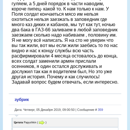
гуляем, а 5 дней порядок в части наводим,
короче пипец- какой то. К нам только к нам. У
Поля солдат кончаеться мясо им нельзя
охотиться нельзя заезжать в заповедник где
много каз диких и кабанов, мы тут как тут, ночью
два бака в ГАЗ-66 заливаем в любой заповедник
заезжаем сколько надо набиваем , половину им.
Я не могу всё написать. Я на сто не уверин что
вы так жили, вот мы если жили заебись то по нас
видно и нас к концу службы всю часть
расфирмировали 4 месяца остовалось до конца,
всех солдат заменили армян прислали
осенников, я один остался дослуживать и
дослужил так как я водителем был, Но это уже
другая история. Почему и как случилось!
Задавай вопрос будем отвечать, если интересно.
зубрик
Дата: Четверг, 05 Декабря 2019, 09:00:50 | Сообщение #
359
Цитата
Papyshkin
(
)