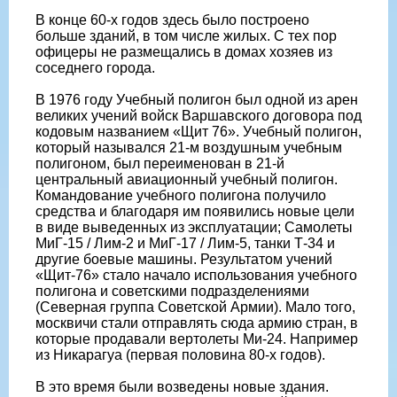
В конце 60-х годов здесь было построено
больше зданий, в том числе жилых. С тех пор
офицеры не размещались в домах хозяев из
соседнего города.
В 1976 году Учебный полигон был одной из арен
великих учений войск Варшавского договора под
кодовым названием «Щит 76». Учебный полигон,
который назывался 21-м воздушным учебным
полигоном, был переименован в 21-й
центральный авиационный учебный полигон.
Командование учебного полигона получило
средства и благодаря им появились новые цели
в виде выведенных из эксплуатации; Самолеты
МиГ-15 / Лим-2 и МиГ-17 / Лим-5, танки Т-34 и
другие боевые машины. Результатом учений
«Щит-76» стало начало использования учебного
полигона и советскими подразделениями
(Северная группа Советской Армии). Мало того,
москвичи стали отправлять сюда армию стран, в
которые продавали вертолеты Ми-24. Например
из Никарагуа (первая половина 80-х годов).
В это время были возведены новые здания.