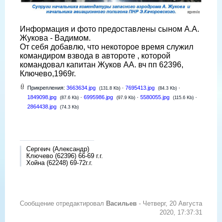
Информация и фото предоставлены сыном А.А.
Жукова - Вадимом.
От себя добавлю, что некоторое время служил
командиром взвода в автороте , которой
командовал капитан Жуков АА. вч пп 62396,
Ключево,1969г.
Прикрепления:
3663634.jpg
·
7695413.jpg
·
(131.8 Kb)
(84.3 Kb)
1849098.jpg
·
6995986.jpg
·
5580055.jpg
·
(87.6 Kb)
(97.9 Kb)
(115.6 Kb)
2864438.jpg
(74.3 Kb)
Сергеич (Александр)
Ключево (62396) 66-69 г.г.
Хойна (62248) 69-72г.г.
Сообщение отредактировал
Васильев
-
Четверг, 20 Августа
2020, 17:37:31