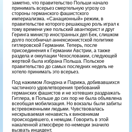
заметно, что правительство Польши начало
принимать всерьез смертельную угрозу со
стороны германского фашистского
империализма. «Санационный» режим, в
правительстве которого решающую роль играл к
тому времени уже польский авантюрист и друг
Геринга министр иностранных дел Бек, слишком
долго пособничал аннексионистской политике
гитлеровской Германии. Теперь, после
присоединения к Германии Австрии, а также
раздела и оккупации Чехословакии, следующей
жертвой была избрана Польша. Польское
правительство до самых последних недель не
хотело принимать это всерьез.
Под нажимом Лондона и Парижа, добивавшихся
частичного удовлетворения требований
германских фашистов и не хотевших раздражать
Гитлера, в Польше до сих пор не была объявлена
всеобщая мобилизация. Но вокзалы были забиты
встревоженными людьми. Чувствовалась
нескрываемая ненависть к виновникам
происходившего, к немцам. Говорить в этой
накаленной атмосфере по-немецки значило
вызвать инцидент.