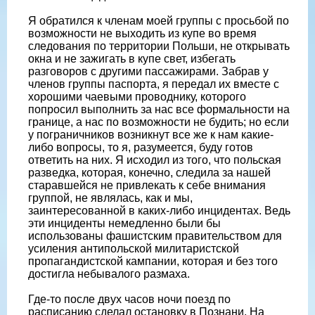
Я обратился к членам моей группы с просьбой по
возможности не выходить из купе во время
следования по территории Польши, не открывать
окна и не зажигать в купе свет, избегать
разговоров с другими пассажирами. Забрав у
членов группы паспорта, я передал их вместе с
хорошими чаевыми проводнику, которого
попросил выполнить за нас все формальности на
границе, а нас по возможности не будить; но если
у пограничников возникнут все же к нам какие-
либо вопросы, то я, разумеется, буду готов
ответить на них. Я исходил из того, что польская
разведка, которая, конечно, следила за нашей
старавшейся не привлекать к себе внимания
группой, не являлась, как и мы,
заинтересованной в каких-либо инцидентах. Ведь
эти инциденты немедленно были бы
использованы фашистским правительством для
усиления антипольской милитаристской
пропагандистской кампании, которая и без того
достигла небывалого размаха.
Где-то после двух часов ночи поезд по
расписанию сделал остановку в Познани. На