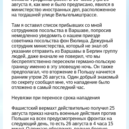
августа я, как мне и было предписано, явился в
министерство иностранных дел, расположенное
на тогдашней улице Вильгельмштрассе.
Там я оставил список прибывших со мной
сотрудников посольства в Варшаве, попросив
немедленно уведомить о нашем приезде
советника посольства фон Вюлиша. Дежурный
сотрудник министерства, который не знал об
указании отправить из Варшавы в Берлин группу
людей, даже вначале не поверил, что мы
беспрепятственно пересекли германо-польскую
границу именно в эту зловещую ночь. Он также
предполагал, что вторжение в Польшу начнется
ранним утром 26 августа. Один добрый знакомый
по секрету сообщил мне, что нападение было
отложено в самый последний час.
Неувязки при переносе срока нападения
Фашистский вермахт действительно получил 25
августа приказ начать военные действия против
Польши на всех предусмотренных фронтах на
следующий день, то есть 26 августа в 4 часа 15
минут. О приказе обеспечить полную боевую