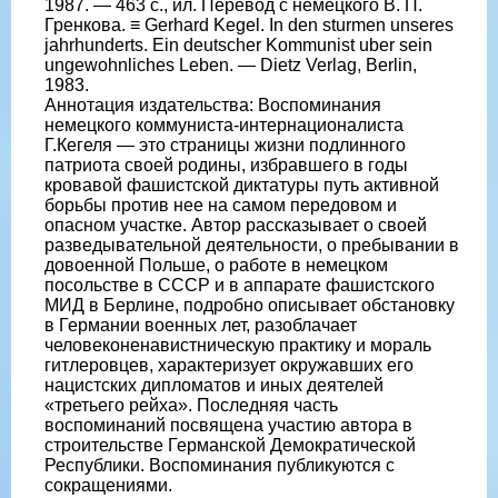
1987. — 463 с., ил. Перевод с немецкого В. П.
Гренкова. ≡ Gerhard Kegel. In den sturmen unseres
jahrhunderts. Ein deutscher Kommunist uber sein
ungewohnliches Leben. — Dietz Verlag, Berlin,
1983.
Аннотация издательства: Воспоминания
немецкого коммуниста-интернационалиста
Г.Кегеля — это страницы жизни подлинного
патриота своей родины, избравшего в годы
кровавой фашистской диктатуры путь активной
борьбы против нее на самом передовом и
опасном участке. Автор рассказывает о своей
разведывательной деятельности, о пребывании в
довоенной Польше, о работе в немецком
посольстве в СССР и в аппарате фашистского
МИД в Берлине, подробно описывает обстановку
в Германии военных лет, разоблачает
человеконенавистническую практику и мораль
гитлеровцев, характеризует окружавших его
нацистских дипломатов и иных деятелей
«третьего рейха». Последняя часть
воспоминаний посвящена участию автора в
строительстве Германской Демократической
Республики. Воспоминания публикуются с
сокращениями.