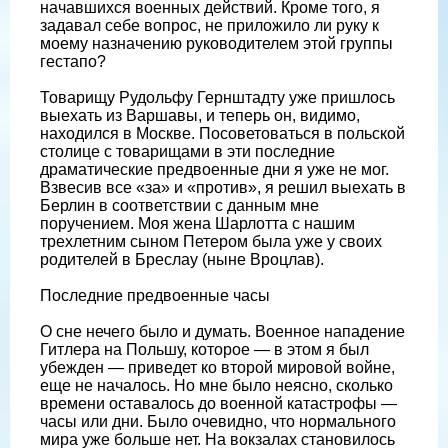
начавшихся военных действий. Кроме того, я
задавал себе вопрос, не приложило ли руку к
моему назначению руководителем этой группы
гестапо?
Товарищу Рудольфу Гернштадту уже пришлось
выехать из Варшавы, и теперь он, видимо,
находился в Москве. Посоветоваться в польской
столице с товарищами в эти последние
драматические предвоенные дни я уже не мог.
Взвесив все «за» и «против», я решил выехать в
Берлин в соответствии с данным мне
поручением. Моя жена Шарлотта с нашим
трехлетним сыном Петером была уже у своих
родителей в Бреслау (ныне Вроцлав).
Последние предвоенные часы
О сне нечего было и думать. Военное нападение
Гитлера на Польшу, которое — в этом я был
убежден — приведет ко второй мировой войне,
еще не началось. Но мне было неясно, сколько
времени оставалось до военной катастрофы —
часы или дни. Было очевидно, что нормального
мира уже больше нет. На вокзалах становилось