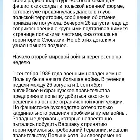
своей радиоаппаратуры «особая команда»
фашистских солдат в польской военной форме,
которая уже продвинулась далеко в глубь
польской территории, сообщения об отмене
приказа не получила. Вечером 26 августа, еще до
соприкосновения с крупными подтягивавшимися
к границе польскими частями, она отошла на
территорию Словакии. Но об этих деталях я
узнал намного позднее.
Начало второй мировой войны перенесено на
неделю
1 сентября 1939 года военным нападением на
Польшу была начата большая война. В течение
недели между 26 августа и 1 сентября
английское и французское правительства
предприняли попытку добиться какого-то
решения на основе ограниченной капитуляции.
Но фашистское руководство хотело только
кардинального решения проблемы путем войны.
Западные державы, которые непрестанно
пытались побудить Варшаву к принятию
территориальных требований Германии, мешали
правительству Польши хотя бы своевременно