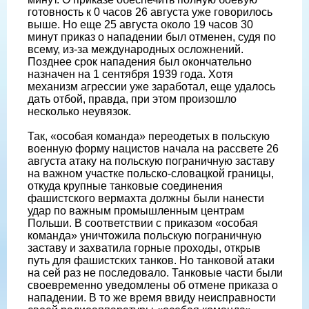
готовность к 0 часов 26 августа уже говорилось
выше. Но еще 25 августа около 19 часов 30
минут приказ о нападении был отменен, судя по
всему, из-за международных осложнений.
Позднее срок нападения был окончательно
назначен на 1 сентября 1939 года. Хотя
механизм агрессии уже заработал, еще удалось
дать отбой, правда, при этом произошло
несколько неувязок.
Так, «особая команда» переодетых в польскую
военную форму нацистов начала на рассвете 26
августа атаку на польскую пограничную заставу
на важном участке польско-словацкой границы,
откуда крупные танковые соединения
фашистского вермахта должны были нанести
удар по важным промышленным центрам
Польши. В соответствии с приказом «особая
команда» уничтожила польскую пограничную
заставу и захватила горные проходы, открыв
путь для фашистских танков. Но танковой атаки
на сей раз не последовало. Танковые части были
своевременно уведомлены об отмене приказа о
нападении. В то же время ввиду неисправности