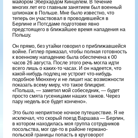
майором Эберхардом Кинцелем. В течение
многих лет его главным занятием был военный
шпионаж в Польше. Мне было известно, что
теперь он участвовал в проводившейся в
Берлине и Потсдаме подготовке явно
предстоящего в ближайшее время нападения на
Польшу.
Он прямо, без утайки говорил о приближавшейся
войне. Гитлер приказал, чтобы полная готовность
к военному нападению была обеспечена к 00
часов 26 августа. После этого речь могла идти
всего лишь о каких-то часах. И он надеется, что
какой-нибудь подлец не устроит что-нибудь
подобное Мюнхену и не лишит нас возможности
показать всему миру, что такое блицкриг.
«Польша, — заметил мой собеседник, — будет
просто смята гусеницами наших танков. Через
пару недель все будет кончено».
Это было неприятное ночное путешествие. Я не
исключал, что скорый поезд Варшава — Берлин,
в котором находилась моя группа сотрудников
посольства, мог где-то в районе германо-
польской границы попасть в круговорот