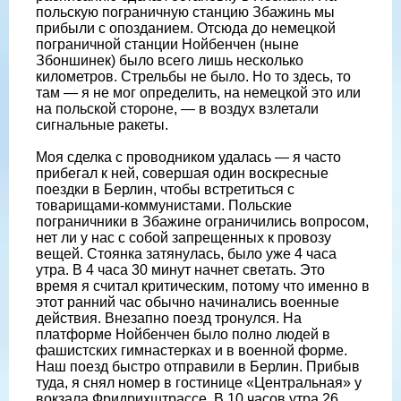
польскую пограничную станцию Збажинь мы
прибыли с опозданием. Отсюда до немецкой
пограничной станции Нойбенчен (ныне
Збоншинек) было всего лишь несколько
километров. Стрельбы не было. Но то здесь, то
там — я не мог определить, на немецкой это или
на польской стороне, — в воздух взлетали
сигнальные ракеты.
Моя сделка с проводником удалась — я часто
прибегал к ней, совершая один воскресные
поездки в Берлин, чтобы встретиться с
товарищами-коммунистами. Польские
пограничники в Збажине ограничились вопросом,
нет ли у нас с собой запрещенных к провозу
вещей. Стоянка затянулась, было уже 4 часа
утра. В 4 часа 30 минут начнет светать. Это
время я считал критическим, потому что именно в
этот ранний час обычно начинались военные
действия. Внезапно поезд тронулся. На
платформе Нойбенчен было полно людей в
фашистских гимнастерках и в военной форме.
Наш поезд быстро отправили в Берлин. Прибыв
туда, я снял номер в гостинице «Центральная» у
вокзала Фридрихштрассе. В 10 часов утра 26