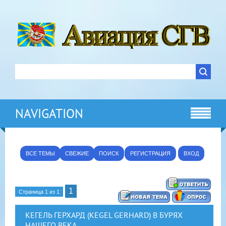
NAVIGATION
ВСЕ ТЕМЫ
СВЕЖИЕ
ПОИСК
РЕГИСТРАЦИЯ
ВХОД
1
Страница
1
из
1
КЕГЕЛЬ ГЕРХАРД (KEGEL GERHARD) В БУРЯХ
НАШЕГО ВЕКА