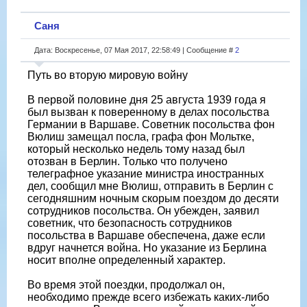
Саня
Дата: Воскресенье, 07 Мая 2017, 22:58:49 | Сообщение #
2
Путь во вторую мировую войну
В первой половине дня 25 августа 1939 года я
был вызван к поверенному в делах посольства
Германии в Варшаве. Советник посольства фон
Вюлиш замещал посла, графа фон Мольтке,
который несколько недель тому назад был
отозван в Берлин. Только что получено
телеграфное указание министра иностранных
дел, сообщил мне Вюлиш, отправить в Берлин с
сегодняшним ночным скорым поездом до десяти
сотрудников посольства. Он убежден, заявил
советник, что безопасность сотрудников
посольства в Варшаве обеспечена, даже если
вдруг начнется война. Но указание из Берлина
носит вполне определенный характер.
Во время этой поездки, продолжал он,
необходимо прежде всего избежать каких-либо