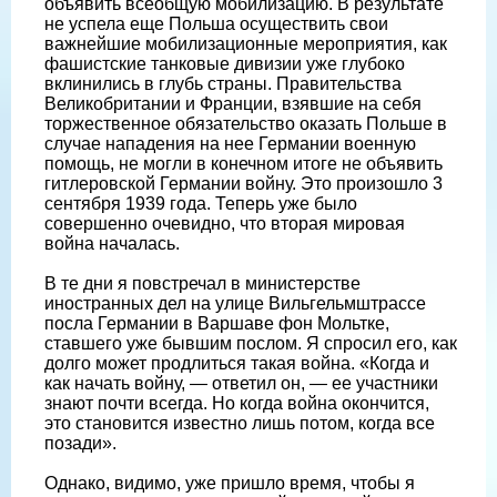
объявить всеобщую мобилизацию. В результате
не успела еще Польша осуществить свои
важнейшие мобилизационные мероприятия, как
фашистские танковые дивизии уже глубоко
вклинились в глубь страны. Правительства
Великобритании и Франции, взявшие на себя
торжественное обязательство оказать Польше в
случае нападения на нее Германии военную
помощь, не могли в конечном итоге не объявить
гитлеровской Германии войну. Это произошло 3
сентября 1939 года. Теперь уже было
совершенно очевидно, что вторая мировая
война началась.
В те дни я повстречал в министерстве
иностранных дел на улице Вильгельмштрассе
посла Германии в Варшаве фон Мольтке,
ставшего уже бывшим послом. Я спросил его, как
долго может продлиться такая война. «Когда и
как начать войну, — ответил он, — ее участники
знают почти всегда. Но когда война окончится,
это становится известно лишь потом, когда все
позади».
Однако, видимо, уже пришло время, чтобы я