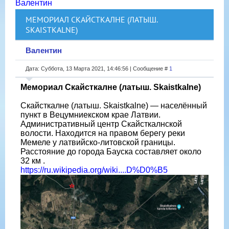
Валентин
МЕМОРИАЛ СКАЙСТКАЛНЕ (ЛАТЫШ.
SKAISTKALNE)
Валентин
Дата: Суббота, 13 Марта 2021, 14:46:56 | Сообщение #
1
Мемориал Скайсткалне (латыш. Skaistkalne)
Скайсткалне (латыш. Skaistkalne) — населённый
пункт в Вецумниекском крае Латвии.
Административный центр Скайсткалнской
волости. Находится на правом берегу реки
Мемеле у латвийско-литовской границы.
Расстояние до города Бауска составляет около
32 км .
https://ru.wikipedia.org/wiki....D%D0%B5