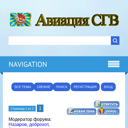
NAVIGATION
ВСЕ ТЕМЫ
СВЕЖИЕ
ПОИСК
РЕГИСТРАЦИЯ
ВХОД
1
Страница
1
из
1
Модератор форума:
Назаров
,
доброхот
,