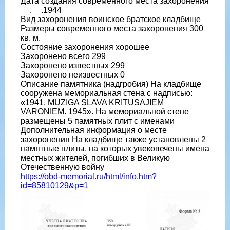
Дата создания современного места захоронения
__.__.1944
Вид захоронения воинское братское кладбище
Размеры современного места захоронения 300
кв. м.
Состояние захоронения хорошее
Захоронено всего 299
Захоронено известных 299
Захоронено неизвестных 0
Описание памятника (надгробия) На кладбище
сооружена мемориальная стена с надписью:
«1941. MUZIGA SLAVA KRITUSAJIEM
VARONIEM. 1945». На мемориальной стене
размещены 5 памятных плит с именами
Дополнительная информация о месте
захоронения На кладбище также установлены 2
памятные плиты, на которых увековечены имена
местных жителей, погибших в Великую
Отечественную войну
https://obd-memorial.ru/html/info.htm?
id=85810129&p=1