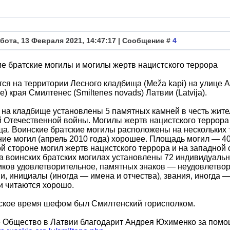
бота, 13 Февраля 2021, 14:47:17 | Сообщение #
4
е братские могилы и могилы жертв нацистского террора
ся на территории Лесного кладбища (Meža kapi) на улице 
ne) края Смилтенес (Smiltenes novads) Латвии (Latvija).
 на кладбище установлены 5 памятных камней в честь жите
 Отечественной войны. Могилы жертв нацистского террора
а. Воинские братские могилы расположены на нескольких 
ие могил (апрель 2010 года) хорошее. Площадь могил — 40
й стороне могил жертв нацистского террора и на западной 
На воинских братских могилах установлены 72 индивидуаль
ков удовлетворительное, памятных знаков — неудовлетвор
, инициалы (иногда — имена и отчества), звания, иногда 
и читаются хорошо.
тское время шефом был Смилтенский горисполком.
 Общество в Латвии благодарит Андрея Юхименко за помощ