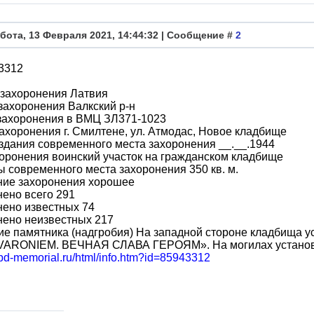
бота, 13 Февраля 2021, 14:44:32 | Сообщение #
2
3312
 захоронения Латвия
захоронения Валкский р-н
захоронения в ВМЦ ЗЛ371-1023
ахоронения г. Смилтене, ул. Атмодас, Новое кладбище
здания современного места захоронения __.__.1944
оронения воинский участок на гражданском кладбище
 современного места захоронения 350 кв. м.
ние захоронения хорошее
ено всего 291
нено известных 74
нено неизвестных 217
е памятника (надгробия) На западной стороне кладбища 
VARONIEM. ВЕЧНАЯ СЛАВА ГЕРОЯМ». На могилах установл
obd-memorial.ru/html/info.htm?id=85943312