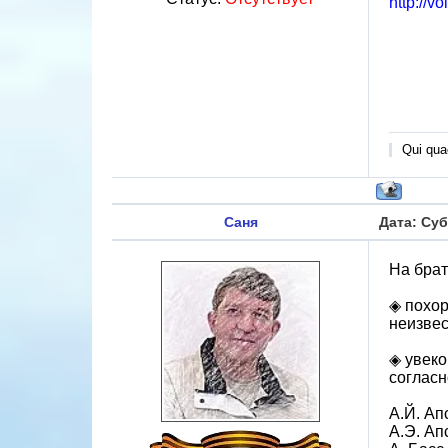
http://v
Qui quae
Саня
Дата: Суб
На брат
◈ похор
неизвес
◈ увеко
согласн
А.Й. Ап
А.Э. Ап