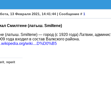
бота, 13 Февраля 2021, 14:41:44 | Сообщение #
1
ал Смилтене (латыш. Smiltene)
не (латыш. Smiltene) — город (с 1920 года) Латвии, админи
09 года входил в состав Валкского района.
ru.wikipedia.org/wiki....D%D0%B5
rit, reperit