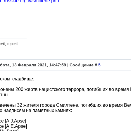
oin.russkie.org.lv/smiltene.php
rit, reperit
бота, 13 Февраля 2021, 14:47:59 | Сообщение #
5
ском кладбище:
онены 200 жертв нацистского террора, погибших во время
тны.
вечены 32 жителя города Смилтене, погибших во время Ве
о надписям на памятных камнях:
се [A.J.Apse]
се [A.E.Apse]