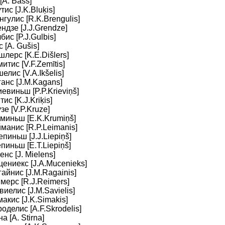
[A. Bass]
тис [J.K.Bluķis]
нгулис [R.K.Brengulis]
ендзе [J.J.Grendze]
бис [P.J.Gulbis]
 [A. Gušis]
шлерс [K.E.Dišlers]
итис [V.F.Zemītis]
елис [V.A.Ikšelis]
ганс [J.M.Kagans]
иевиньш [P.P.Krieviņš]
тис [K.J.Kriķis]
зе [V.P.Kruze]
уминьш [E.K.Krumiņš]
йманис [R.P.Leimanis]
епиньш [J.J.Liepiņš]
епиньш [E.T.Liepiņš]
нс [J. Mielens]
цениекс [J.A.Mucenieks]
гайнис [J.M.Ragainis]
ймерс [R.J.Reimers]
виелис [J.M.Savielis]
макис [J.K.Simakis]
оделис [A.F.Skrodelis]
а [A. Stirna]