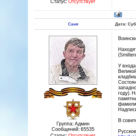
Статус:
Отсутствует
Саня
Дата: Суб
Воински
Находят
(Smilte
У входа
Великой
кладбищ
Состоян
западно
году). 
памятни
фамилии
Надпис
В сове
Группа: Админ
Сообщений:
65535
Русское
Статус:
Отсутствует