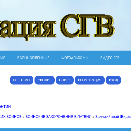
ШИЕ
ВОЕННОПЛЕННЫЕ
ФОТОАЛЬБОМЫ
ВИДЕО СГВ
ВСЕ ТЕМЫ
СВЕЖИЕ
ПОИСК
РЕГИСТРАЦИЯ
ВХОД
ентин
КИХ ВОИНОВ
»
ВОИНСКИЕ ЗАХОРОНЕНИЯ В ЛАТВИИ
»
Валкский край (Видз