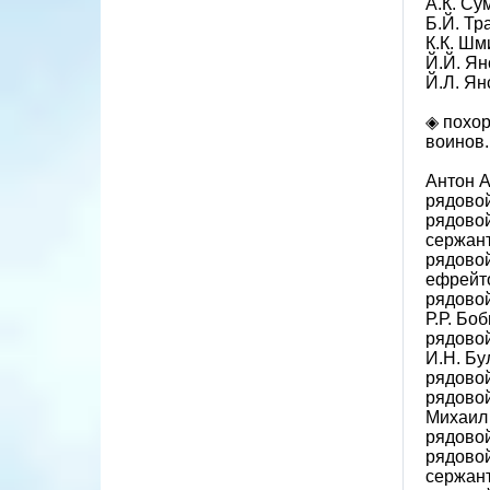
А.К. Су
Б.Й. Тра
К.К. Шми
Й.Й. Ян
Й.Л. Ян
◈ похор
воинов.
Антон А
рядовой
рядово
сержант
рядово
ефрейто
рядовой
Р.Р. Боб
рядовой
И.Н. Бу
рядовой
рядовой
Михаил 
рядовой
рядовой
сержан