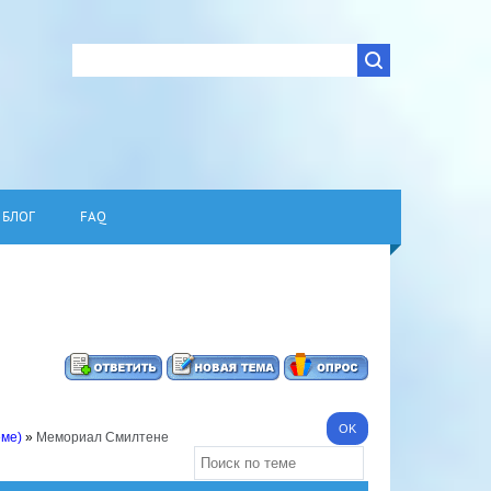
БЛОГ
FAQ
еме)
»
Мемориал Смилтене