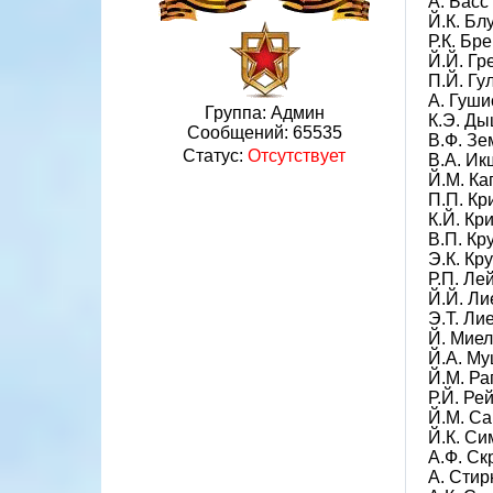
А. Басс 
Й.К. Блу
Р.К. Бре
Й.Й. Гр
П.Й. Гул
А. Гушис
Группа: Админ
К.Э. Ды
Сообщений:
65535
В.Ф. Зем
Статус:
Отсутствует
В.А. Икш
Й.М. Ка
П.П. Кр
К.Й. Кри
В.П. Кру
Э.К. Кр
Р.П. Ле
Й.Й. Ли
Э.Т. Ли
Й. Миеле
Й.А. Му
Й.М. Ра
Р.Й. Ре
Й.М. Са
Й.К. Си
А.Ф. Скр
А. Стирн