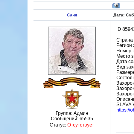
Саня
Дата: Суб
ID 8594
Страна
Регион 
Номер 
Место з
Дата со
Вид зах
Размеры
Состоя
Захорон
Захоро
Захоро
Описани
SLAVA 
https://
Группа: Админ
Сообщений:
65535
Статус:
Отсутствует