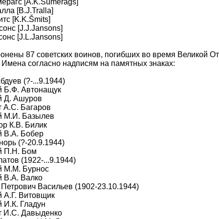
мерагс [A.K.Sumerags]
лла [B.J.Tralla]
тс [K.K.Šmits]
сонс [J.J.Jansons]
сонс [J.L.Jansons]
онены 87 советских воинов, погибших во время Великой О
 Имена согласно надписям на памятных знаках:
бдуев (?-...9.1944)
 Б.Ф. Автонащук
й Д. Ашуров
 А.С. Багаров
й М.И. Базылев
р К.В. Билик
 В.А. Бобер
норь (?-20.9.1944)
 П.Н. Бом
латов (1922-...9.1944)
 М.М. Бурнос
 В.А. Валко
Петрович Васильев (1902-23.10.1944)
 А.Г. Витовщик
 И.К. Гладун
т И.С. Давыденко