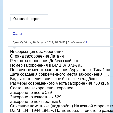
Qui quaerit, reperit
Саня
Дата: Суббота, 26 Августа 2017, 16:58:56 | Сообщение #
2
Информация о захоронении
Страна захоронения Латвия
Регион захоронения Добельский р-н
Номер захоронения в ВМЦ ЗЛ371-793
Первичное место захоронения Ауру вол., х. Тилайши
Дата создания современного места захоронения __._
Вид захоронения воинское братское кладбище
Размеры современного места захоронения 750 кв. м.
Состояние захоронения хорошее
Захоронено всего 529
Захоронено известных 529
Захоронено неизвестных 0
Описание памятника (надгробия) На южной стороне
DZIMTENI. 1944-1945». На мемориальной стене разме