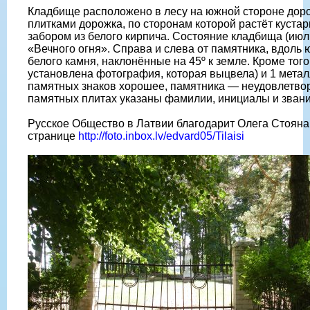
Кладбище расположено в лесу на южной стороне дорог
плитками дорожка, по сторонам которой растёт куста
забором из белого кирпича. Состояние кладбища (ию
«Вечного огня». Справа и слева от памятника, вдол
белого камня, наклонённые на 45º к земле. Кроме тог
установлена фотография, которая выцвела) и 1 метал
памятных знаков хорошее, памятника — неудовлетвор
памятных плитах указаны фамилии, инициалы и звани
Русское Общество в Латвии благодарит Олега Стояна
странице
http://foto.inbox.lv/edvard05/Tilaisi