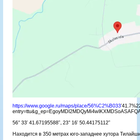
https://www.google.ru/maps/place/56%C2%B033
'41.7%2
entry=ttu&g_ep=EgoyMDI2MDQyMi4wIKXMDSoASAF
56° 33' 41.67195588", 23° 16' 50.44175112"
Находится в 350 метрах юго-западнее хутора Тилайши (T