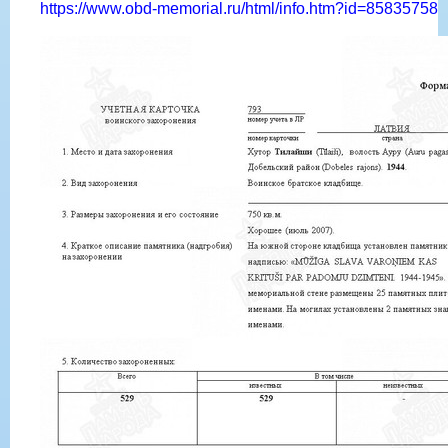
https://www.obd-memorial.ru/html/info.htm?id=85835758