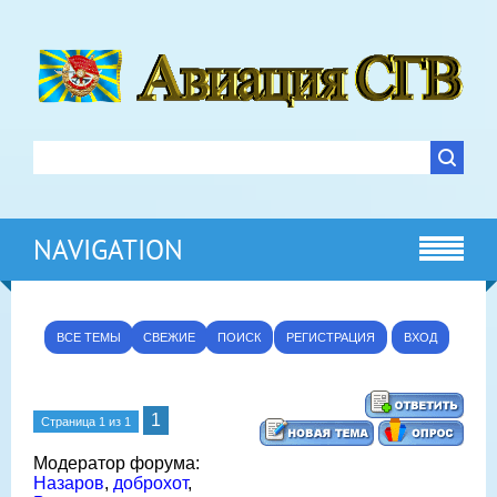
NAVIGATION
ВСЕ ТЕМЫ
СВЕЖИЕ
ПОИСК
РЕГИСТРАЦИЯ
ВХОД
1
Страница
1
из
1
Модератор форума:
Назаров
,
доброхот
,