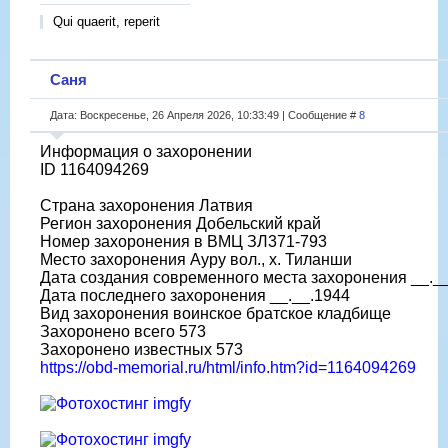
Qui quaerit, reperit
Саня
Дата: Воскресенье, 26 Апреля 2026, 10:33:49 | Сообщение #
8
Информация о захоронении
ID 1164094269
Страна захоронения Латвия
Регион захоронения Добельский край
Номер захоронения в ВМЦ ЗЛ371-793
Место захоронения Ауру вол., х. Тиланши
Дата создания современного места захоронения __._
Дата последнего захоронения __.__.1944
Вид захоронения воинское братское кладбище
Захоронено всего 573
Захоронено известных 573
https://obd-memorial.ru/html/info.htm?id=1164094269