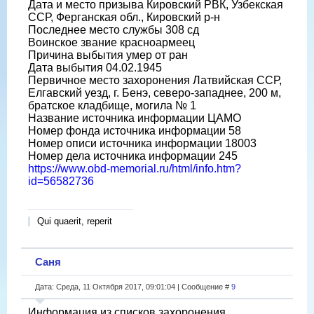
Дата и место призыва Кировский РВК, Узбекская
ССР, Ферганская обл., Кировский р-н
Последнее место службы 308 сд
Воинское звание красноармеец
Причина выбытия умер от ран
Дата выбытия 04.02.1945
Первичное место захоронения Латвийская ССР,
Елгавский уезд, г. Бенэ, северо-западнее, 200 м,
братское кладбище, могила № 1
Название источника информации ЦАМО
Номер фонда источника информации 58
Номер описи источника информации 18003
Номер дела источника информации 245
https://www.obd-memorial.ru/html/info.htm?
id=56582736
Qui quaerit, reperit
Саня
Дата: Среда, 11 Октября 2017, 09:01:04 | Сообщение #
9
Информация из списков захоронения