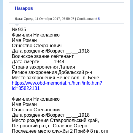
Назаров
Дата: Среда, 11 Октября 2017, 07:59:07 | Сообщение #
5
№ 935
Фамилия Николаенко
Имя Роман
Отчество Стефанович
Дата рождения/Возраст __.__.1918
Воинское звание лейтенант
Дата смерти __.__.1944
Страна захоронения Латвия
Регион захоронения Добельский р-н
Место захоронения Бенес вол., п. Бене
https://www.obd-memorial.ru/html/info.htm?
id=85822131
Фамилия Николаенко
Имя Роман
Отчество Степанович
Дата рождения/Возраст __.__.1918
Место рождения Ставропольский край,
Петровский р-н, с. Соленое Озеро
Последнее место службы 2 ПрибФ 8 гв. отп