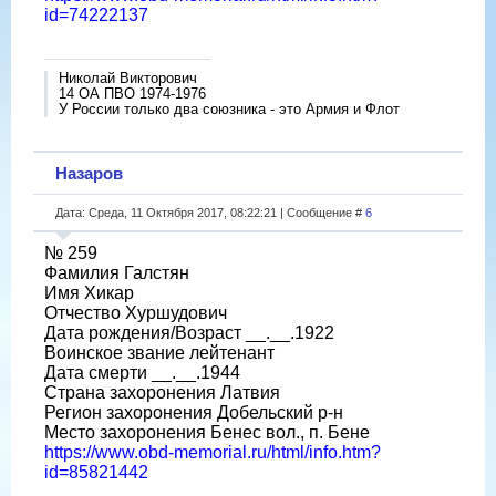
id=74222137
Николай Викторович
14 ОА ПВО 1974-1976
У России только два союзника - это Армия и Флот
Назаров
Дата: Среда, 11 Октября 2017, 08:22:21 | Сообщение #
6
№ 259
Фамилия Галстян
Имя Хикар
Отчество Хуршудович
Дата рождения/Возраст __.__.1922
Воинское звание лейтенант
Дата смерти __.__.1944
Страна захоронения Латвия
Регион захоронения Добельский р-н
Место захоронения Бенес вол., п. Бене
https://www.obd-memorial.ru/html/info.htm?
id=85821442