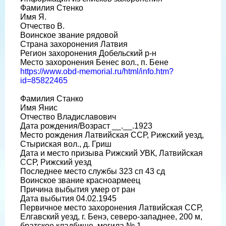
Фамилия Стенко
Имя Я.
Отчество В.
Воинское звание рядовой
Страна захоронения Латвия
Регион захоронения Добельский р-н
Место захоронения Бенес вол., п. Бене
https://www.obd-memorial.ru/html/info.htm?
id=85822465
Фамилия Станко
Имя Янис
Отчество Владиславович
Дата рождения/Возраст __.__.1923
Место рождения Латвийская ССР, Рижский уезд,
Стыриская вол., д. Гриш
Дата и место призыва Рижский УВК, Латвийская
ССР, Рижский уезд
Последнее место службы 323 сп 43 сд
Воинское звание красноармеец
Причина выбытия умер от ран
Дата выбытия 04.02.1945
Первичное место захоронения Латвийская ССР,
Елгавский уезд, г. Бенэ, северо-западнее, 200 м,
братское кладбище, могила № 1