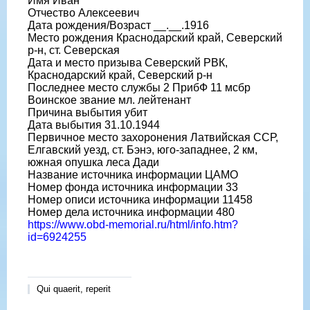
Имя Иван
Отчество Алексеевич
Дата рождения/Возраст __.__.1916
Место рождения Краснодарский край, Северский
р-н, ст. Северская
Дата и место призыва Северский РВК,
Краснодарский край, Северский р-н
Последнее место службы 2 ПрибФ 11 мсбр
Воинское звание мл. лейтенант
Причина выбытия убит
Дата выбытия 31.10.1944
Первичное место захоронения Латвийская ССР,
Елгавский уезд, ст. Бэнэ, юго-западнее, 2 км,
южная опушка леса Дади
Название источника информации ЦАМО
Номер фонда источника информации 33
Номер описи источника информации 11458
Номер дела источника информации 480
https://www.obd-memorial.ru/html/info.htm?
id=6924255
Qui quaerit, reperit