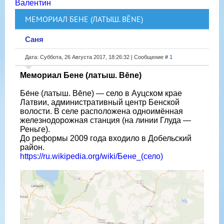
Валентин
МЕМОРИАЛ БЕНЕ (ЛАТЫШ. BĒNE)
Саня
Дата: Суббота, 26 Августа 2017, 18:26:32 | Сообщение #
1
Мемориал Бене (латыш. Bēne)
Бе́не (латыш. Bēne) — село в Ауцском крае
Латвии, административный центр Бенской
волости. В селе расположена одноимённая
железнодорожная станция (на линии Глуда —
Реньге).
До реформы 2009 года входило в Добельский
район.
https://ru.wikipedia.org/wiki/Бене_(село)