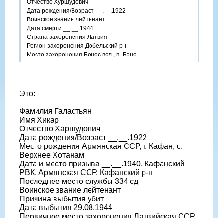
Отчество Хуршудович
Дата рождения/Возраст __.__.1922
Воинское звание лейтенант
Дата смерти __.__.1944
Страна захоронения Латвия
Регион захоронения Добельский р-н
Место захоронения Бенес вол., п. Бене
Это:
Фамилия Галастьян
Имя Хикар
Отчество Харшудович
Дата рождения/Возраст __.__.1922
Место рождения Армянская ССР, г. Кафан, с.
Верхнее Хотанам
Дата и место призыва __.__.1940, Кафанский
РВК, Армянская ССР, Кафанский р-н
Последнее место службы 334 сд
Воинское звание лейтенант
Причина выбытия убит
Дата выбытия 29.08.1944
Первичное место захоронения Латвийская ССР,