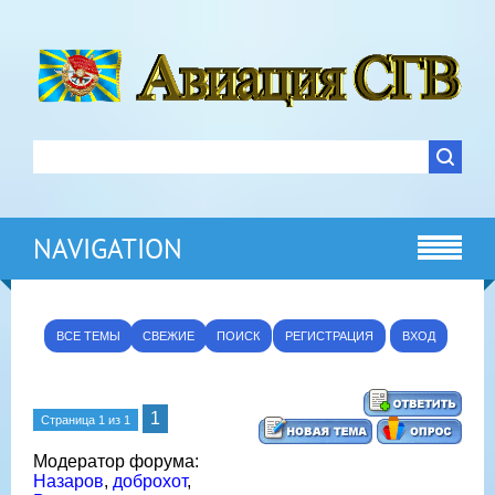
NAVIGATION
ВСЕ ТЕМЫ
СВЕЖИЕ
ПОИСК
РЕГИСТРАЦИЯ
ВХОД
1
Страница
1
из
1
Модератор форума:
Назаров
,
доброхот
,