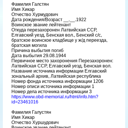
Фамилия Галстян
Имя Хикар
Отчество Хурмудович
Дата рождения/Возраст __.__.1922
Воинское звание лейтенант
Откуда перезахоронен Латвийская ССР,
Елгавский уезд, Бенская вол., Бенский с/с,
братское воинское кладбище у ж/д переезда,
братская могила
Причина выбытия погиб
Дата выбытия 29.08.1944
Первичное место захоронения Перезахоронен:
Латвийская ССР, Елгавский уезд, Бенская вол.
Название источника информации Елгавский
зональный архив, Латвийская республика
Номер фонда источника информации 1206
Номер описи источника информации 1
Номер дела источника информации 3
https://www.obd-memorial.ru/html/info.htm?
id=23461016
Фамилия Галустян
Имя Хикар
Отчество Хуршудович
Воинское звание лейтенант