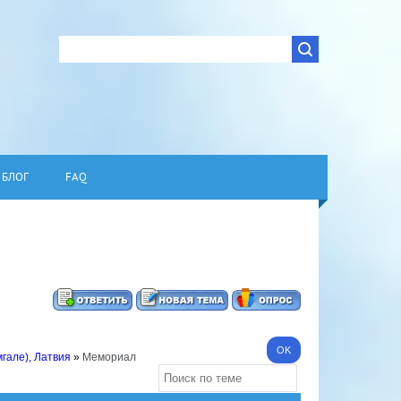
БЛОГ
FAQ
гале), Латвия
»
Мемориал