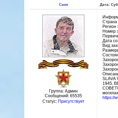
Саня
Дата: Суб
Информ
Страна
Регион 
Номер 
Первичн
Дата со
Вид зах
Размеры
Состоя
Захорон
Захоро
Захоро
Описани
SLAVA 
1945.
СОВЕТС
Группа: Админ
могилах
Сообщений:
65535
https:/
Статус:
Присутствует