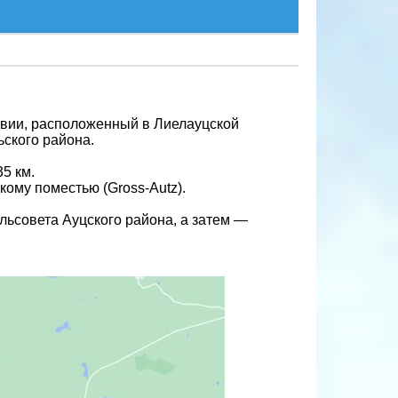
твии, расположенный в Лиелауцской
ьского района.
5 км.
ому поместью (Gross-Autz).
льсовета Ауцского района, а затем —