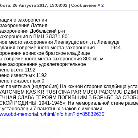
бота, 26 Августа 2017, 19:08:02 | Сообщение #
2
ация о захоронении
 захоронения Латвия
захоронения Добельский р-н
захоронения в ВМЦ ЗЛ371-801
ое место захоронения Лиелауцес вол., п. Лиелауце
здания современного места захоронения __.__.1944
оронения воинское братское кладбище
 современного места захоронения 800 кв. м.
ние захоронения удовлетворительное
ено всего 1192
нено известных 1192
нено неизвестных 0
е памятника (надгробия) На южной стороне кладбища уст
VARONIEM KAS KRITUSI CINA PAR MUSU PADOMJU DZIMT
 ВЕЧНАЯ СЛАВА ГЕРОЯМ ПОГИБШИМ В БОРЬБЕ ЗА СВО
КОЙ РОДИНЫ. 1941-1945». На мемориальной стене размещ
 установлены 7 памятных знаков с именами
/www.obd-memorial.ru/html/info.htm?id=85832630