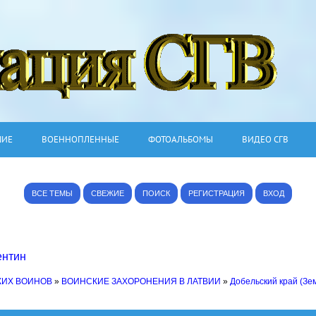
ШИЕ
ВОЕННОПЛЕННЫЕ
ФОТОАЛЬБОМЫ
ВИДЕО СГВ
ВСЕ ТЕМЫ
СВЕЖИЕ
ПОИСК
РЕГИСТРАЦИЯ
ВХОД
ентин
КИХ ВОИНОВ
»
ВОИНСКИЕ ЗАХОРОНЕНИЯ В ЛАТВИИ
»
Добельский край (Зем