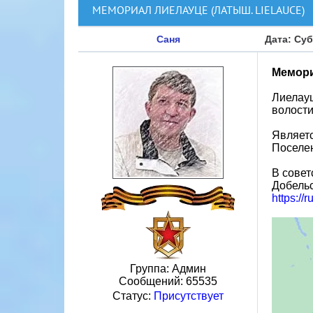
МЕМОРИАЛ ЛИЕЛАУЦЕ (ЛАТЫШ. LIELAUCE)
Саня
Дата: Суб
Мемори
Лиелауц
волости
Являетс
Поселен
В совет
Добельс
https://
Группа: Админ
Сообщений:
65535
Статус:
Присутствует