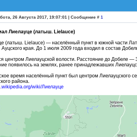
бота, 26 Августа 2017, 19:07:01 | Сообщение #
1
ал Лиелауце (латыш. Lielauce)
е (латыш. Lielauce) — населённый пункт в южной части Ла
 Ауцского края. До 1 июля 2009 года входил в состав Добел
я центром Лиелауцской волости. Расстояние до Добеле — 3
ие появилось на землях, ранее принадлежавших Лиелауцск
ское время населённый пункт был центром Лиелауцского се
кого района.
ru.wikipedia.org/wiki/Лиелауце