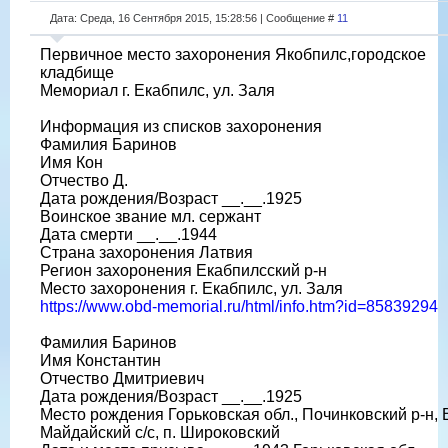
Дата: Среда, 16 Сентября 2015, 15:28:56 | Сообщение #
11
Первичное место захоронения Якобпилс,городское
кладбище
Мемориал г. Екабпилс, ул. Заля
Информация из списков захоронения
Фамилия Баринов
Имя Кон
Отчество Д.
Дата рождения/Возраст __.__.1925
Воинское звание мл. сержант
Дата смерти __.__.1944
Страна захоронения Латвия
Регион захоронения Екабпилсский р-н
Место захоронения г. Екабпилс, ул. Заля
https://www.obd-memorial.ru/html/info.htm?id=85839294
Фамилия Баринов
Имя Константин
Отчество Дмитриевич
Дата рождения/Возраст __.__.1925
Место рождения Горьковская обл., Починковский р-н, В
Майдайский с/с, п. Широковский