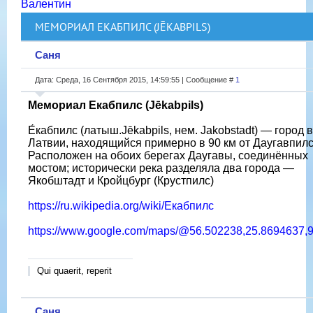
Валентин
МЕМОРИАЛ ЕКАБПИЛС (JĒKABPILS)
Саня
Дата: Среда, 16 Сентября 2015, 14:59:55 | Сообщение #
1
Мемориал Екабпилс (Jēkabpils)
Е́кабпилс (латыш.Jēkabpils, нем. Jakobstadt) — город в
Латвии, находящийся примерно в 90 км от Даугавпилс
Расположен на обоих берегах Даугавы, соединённых
мостом; исторически река разделяла два города —
Якобштадт и Кройцбург (Крустпилс)
https://ru.wikipedia.org/wiki/Екабпилс
https://www.google.com/maps/@56.502238,25.8694637,9
Qui quaerit, reperit
Саня