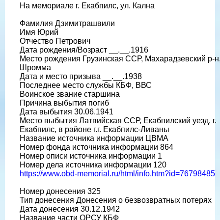
На мемориале г. Екабпилс, ул. Кална
Фамилия Дзимитрашвили
Имя Юрий
Отчество Петрович
Дата рождения/Возраст __.__.1916
Место рождения Грузинская ССР, Махарадзевский р-н,
Шромма
Дата и место призыва __.__.1938
Последнее место службы КБФ, ВВС
Воинское звание старшина
Причина выбытия погиб
Дата выбытия 30.06.1941
Место выбытия Латвийская ССР, Екабпилский уезд, г.
Екабпилс, в районе г.г. Екабпилс-Ливаны
Название источника информации ЦВМА
Номер фонда источника информации 864
Номер описи источника информации 1
Номер дела источника информации 120
https://www.obd-memorial.ru/html/info.htm?id=76798485
Номер донесения 325
Тип донесения Донесения о безвозвратных потерях
Дата донесения 30.12.1942
Название части ОРСУ КБФ