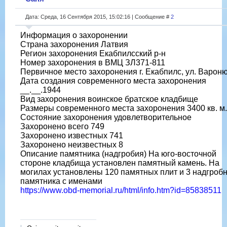
Дата: Среда, 16 Сентября 2015, 15:02:16 | Сообщение #
2
Информация о захоронении
Страна захоронения Латвия
Регион захоронения Екабпилсский р-н
Номер захоронения в ВМЦ ЗЛ371-811
Первичное место захоронения г. Екабпилс, ул. Варон
Дата создания современного места захоронения
__.__.1944
Вид захоронения воинское братское кладбище
Размеры современного места захоронения 3400 кв. м.
Состояние захоронения удовлетворительное
Захоронено всего 749
Захоронено известных 741
Захоронено неизвестных 8
Описание памятника (надгробия) На юго-восточной
стороне кладбища установлен памятный камень. На
могилах установлены 120 памятных плит и 3 надгроб
памятника с именами
https://www.obd-memorial.ru/html/info.htm?id=85838511