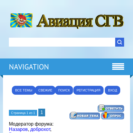
NAVIGATION
ВСЕ ТЕМЫ
СВЕЖИЕ
ПОИСК
РЕГИСТРАЦИЯ
ВХОД
1
Страница
1
из
1
Модератор форума:
Назаров
,
доброхот
,