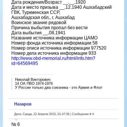
Дата рождения/Возраст __.__.1920
Дата и место призыва __.12.1940 Ашхабадский
ГВК, Туркменская ССР,
Ашхабадская обл., г. Ашхабад
Воинское звание рядовой
Причина выбытия пропал без вести
Дата выбытия __.08.1941
Название источника информации ЦАМО
Номер фонда источника информации 58
Номер описи источника информации 977520
Номер дела источника информации 933
http://www.obd-memorial.ru/html/info.htm?
id=64569495
Николай Викторович
14 ОА ПВО 1974-1976
У России только два союзника - это Армия и Флот
Назаров
Дата: Среда, 22 Апреля 2015, 01:47:36 | Сообщение #
4
№ 6