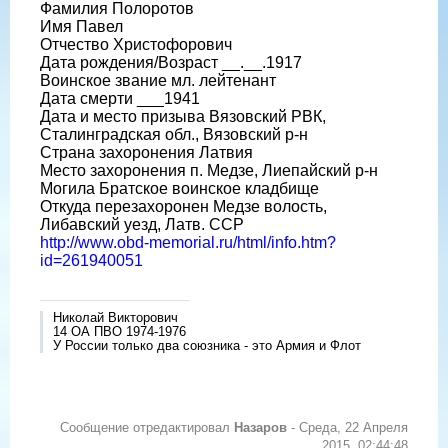
Фамилия Полоротов
Имя Павел
Отчество Христофорович
Дата рождения/Возраст __.__.1917
Воинское звание мл. лейтенант
Дата смерти ___1941
Дата и место призыва Вязовский РВК,
Сталинградская обл., Вязовский р-н
Страна захоронения Латвия
Место захоронения п. Медзе, Лиепайский р-н
Могила Братское воинское кладбище
Откуда перезахоронен Медзе волость,
Либавский уезд, Латв. ССР
http://www.obd-memorial.ru/html/info.htm?
id=261940051
Николай Викторович
14 ОА ПВО 1974-1976
У России только два союзника - это Армия и Флот
Сообщение отредактировал
Назаров
-
Среда, 22 Апреля
2015, 02:44:48