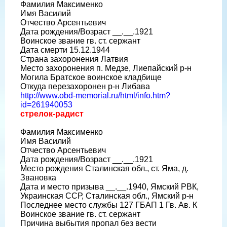
Фамилия Максименко
Имя Василий
Отчество Арсентьевич
Дата рождения/Возраст __.__.1921
Воинское звание гв. ст. сержант
Дата смерти 15.12.1944
Страна захоронения Латвия
Место захоронения п. Медзе, Лиепайский р-н
Могила Братское воинское кладбище
Откуда перезахоронен р-н Либава
http://www.obd-memorial.ru/html/info.htm?
id=261940053
стрелок-радист
Фамилия Максименко
Имя Василий
Отчество Арсентьевич
Дата рождения/Возраст __.__.1921
Место рождения Сталинская обл., ст. Яма, д.
Звановка
Дата и место призыва __.__.1940, Ямский РВК,
Украинская ССР, Сталинская обл., Ямский р-н
Последнее место службы 127 ГБАП 1 Гв. Ав. К
Воинское звание гв. ст. сержант
Причина выбытия пропал без вести