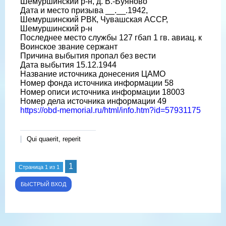
Шемуршинский р-н, д. В.-Буяново
Дата и место призыва __.__.1942,
Шемуршинский РВК, Чувашская АССР,
Шемуршинский р-н
Последнее место службы 127 гбап 1 гв. авиац. к
Воинское звание сержант
Причина выбытия пропал без вести
Дата выбытия 15.12.1944
Название источника донесения ЦАМО
Номер фонда источника информации 58
Номер описи источника информации 18003
Номер дела источника информации 49
https://obd-memorial.ru/html/info.htm?id=57931175
Qui quaerit, reperit
1
Страница
1
из
1