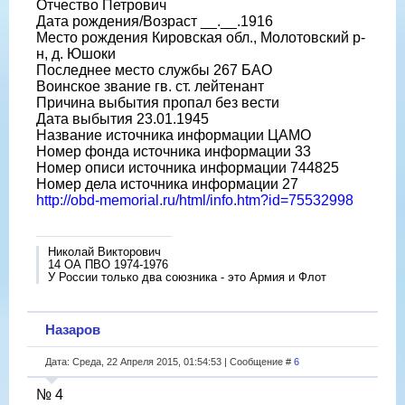
Отчество Петрович
Дата рождения/Возраст __.__.1916
Место рождения Кировская обл., Молотовский р-
н, д. Юшоки
Последнее место службы 267 БАО
Воинское звание гв. ст. лейтенант
Причина выбытия пропал без вести
Дата выбытия 23.01.1945
Название источника информации ЦАМО
Номер фонда источника информации 33
Номер описи источника информации 744825
Номер дела источника информации 27
http://obd-memorial.ru/html/info.htm?id=75532998
Николай Викторович
14 ОА ПВО 1974-1976
У России только два союзника - это Армия и Флот
Назаров
Дата: Среда, 22 Апреля 2015, 01:54:53 | Сообщение #
6
№ 4