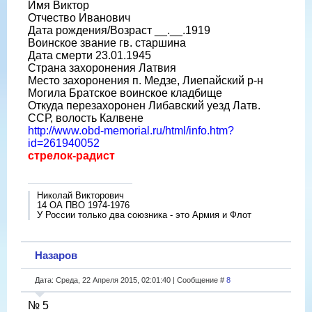
Имя Виктор
Отчество Иванович
Дата рождения/Возраст __.__.1919
Воинское звание гв. старшина
Дата смерти 23.01.1945
Страна захоронения Латвия
Место захоронения п. Медзе, Лиепайский р-н
Могила Братское воинское кладбище
Откуда перезахоронен Либавский уезд Латв.
ССР, волость Калвене
http://www.obd-memorial.ru/html/info.htm?
id=261940052
стрелок-радист
Николай Викторович
14 ОА ПВО 1974-1976
У России только два союзника - это Армия и Флот
Назаров
Дата: Среда, 22 Апреля 2015, 02:01:40 | Сообщение #
8
№ 5