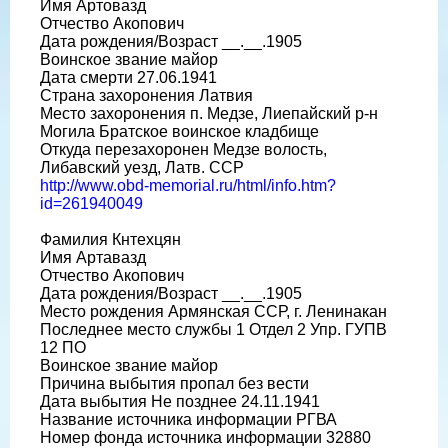
Имя Артовазд
Отчество Акопович
Дата рождения/Возраст __.__.1905
Воинское звание майор
Дата смерти 27.06.1941
Страна захоронения Латвия
Место захоронения п. Медзе, Лиепайский р-н
Могила Братское воинское кладбище
Откуда перезахоронен Медзе волость,
Либавский уезд, Латв. ССР
http://www.obd-memorial.ru/html/info.htm?
id=261940049
Фамилия Кнтехцян
Имя Артавазд
Отчество Акопович
Дата рождения/Возраст __.__.1905
Место рождения Армянская ССР, г. Ленинакан
Последнее место службы 1 Отдел 2 Упр. ГУПВ
12 ПО
Воинское звание майор
Причина выбытия пропал без вести
Дата выбытия Не позднее 24.11.1941
Название источника информации РГВА
Номер фонда источника информации 32880