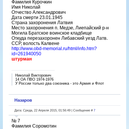
Фамилия Курочкин
Имя Николай
Отчество Александрович
Дата смерти 23.01.1945
Страна захоронения Латвия
Место захоронения п. Медзе, Лиепайский р-н
Могила Братское воинское кладбище
Откуда перезахоронен Либавский уезд Латв.
ССР, волость Калвене
http://www.obd-memorial.ru/html/info.htm?
id=261940050
штурман
Николай Викторович
14 ОА ПВО 1974-1976
У России только два союзника - это Армия и Флот
Назаров
Дата: Среда, 22 Апреля 2015, 01:56:49 | Сообщение #
7
№ 7
Фамилия Соромотин