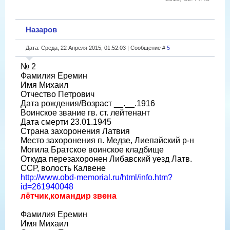
Назаров
Дата: Среда, 22 Апреля 2015, 01:52:03 | Сообщение #
5
№ 2
Фамилия Еремин
Имя Михаил
Отчество Петрович
Дата рождения/Возраст __.__.1916
Воинское звание гв. ст. лейтенант
Дата смерти 23.01.1945
Страна захоронения Латвия
Место захоронения п. Медзе, Лиепайский р-н
Могила Братское воинское кладбище
Откуда перезахоронен Либавский уезд Латв.
ССР, волость Калвене
http://www.obd-memorial.ru/html/info.htm?
id=261940048
лётчик,командир звена
Фамилия Еремин
Имя Михаил