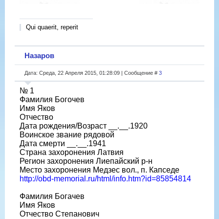
Qui quaerit, reperit
Назаров
Дата: Среда, 22 Апреля 2015, 01:28:09 | Сообщение #
3
№ 1
Фамилия Богочев
Имя Яков
Отчество
Дата рождения/Возраст __.__.1920
Воинское звание рядовой
Дата смерти __.__.1941
Страна захоронения Латвия
Регион захоронения Лиепайский р-н
Место захоронения Медзес вол., п. Капседе
http://obd-memorial.ru/html/info.htm?id=85854814
Фамилия Богачев
Имя Яков
Отчество Степанович