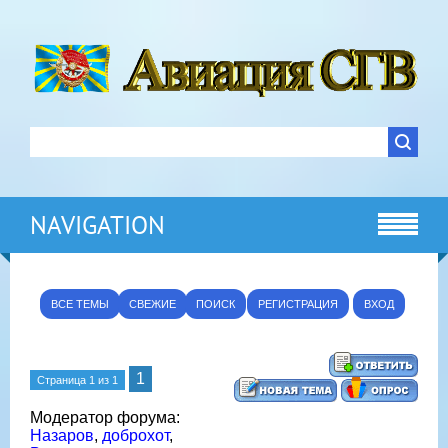
NAVIGATION
ВСЕ ТЕМЫ
СВЕЖИЕ
ПОИСК
РЕГИСТРАЦИЯ
ВХОД
1
Страница
1
из
1
Модератор форума:
Назаров
,
доброхот
,