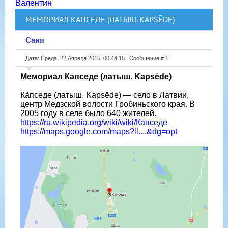
Валентин
МЕМОРИАЛ КАПСЕДЕ (ЛАТЫШ. KAPSĒDE)
Саня
Дата: Среда, 22 Апреля 2015, 00:44:15 | Сообщение #
1
Мемориал Капседе (латыш. Kapsēde)
Ка́пседе (латыш. Kapsēde) — село в Латвии,
центр Медзской волости Гробиньского края. В
2005 году в селе было 640 жителей.
https://ru.wikipedia.org/wiki/wiki/Капседе
https://maps.google.com/maps?ll....&dg=opt