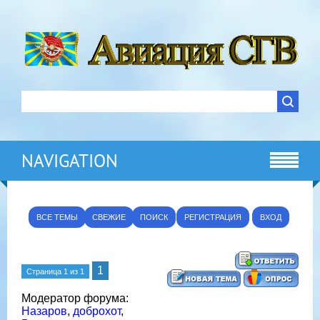
NAVIGATION
ВСЕ ТЕМЫ
СВЕЖИЕ
ПОИСК
РЕГИСТРАЦИЯ
ВХОД
1
Страница
1
из
1
Модератор форума:
Назаров
,
доброхот
,