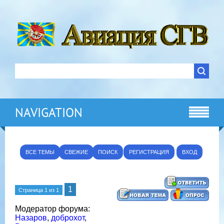
NAVIGATION
ВСЕ ТЕМЫ
СВЕЖИЕ
ПОИСК
РЕГИСТРАЦИЯ
ВХОД
1
Страница
1
из
1
Модератор форума:
Назаров
,
доброхот
,