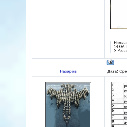
Никола
14 ОА 
У Росси
Назаров
Дата: Сре