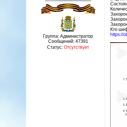
Состоян
Количес
Захорон
Захорон
Захорон
Кто шеф
https:/
Группа: Администратор
Сообщений:
47391
Статус:
Отсутствует