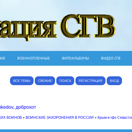
ШИЕ
ВОЕННОПЛЕННЫЕ
ФОТОАЛЬБОМЫ
ВИДЕО СГВ
ВСЕ ТЕМЫ
СВЕЖИЕ
ПОИСК
РЕГИСТРАЦИЯ
ВХОД
ukedov
,
доброхот
КИХ ВОИНОВ
»
ВОИНСКИЕ ЗАХОРОНЕНИЯ В РОССИИ
»
Крым и гфз Севасто