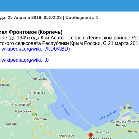
да, 25 Апреля 2018, 05:02:23 | Сообщение #
1
ал Фронтовое (Корпечь)
о́е (до 1945 года Кой-Аса́н) — село в Ленинском районе Ре
ского сельсовета Республики Крым России. С 21 марта 2014
ru.wikipedia.org/wiki....%D0%BD)
u.wikipedia.org/wiki....0