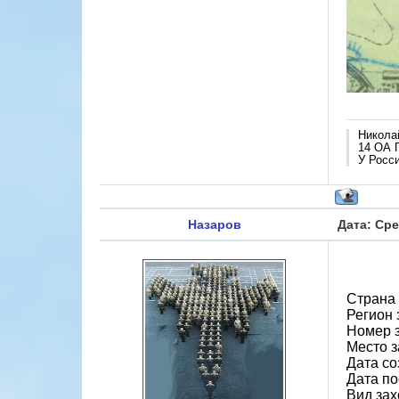
Никола
14 ОА 
У Росси
Назаров
Дата: Сре
Страна 
Регион 
Номер з
Место з
Дата со
Дата по
Вид зах