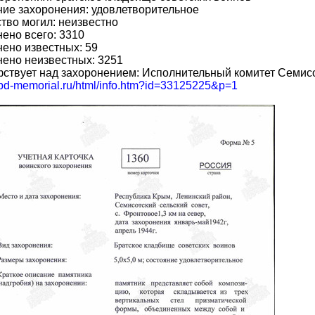
ие захоронения: удовлетворительное
тво могил: неизвестно
ено всего: 3310
ено известных: 59
ено неизвестных: 3251
ствует над захоронением: Исполнительный комитет Семисо
/obd-memorial.ru/html/info.htm?id=33125225&p=1