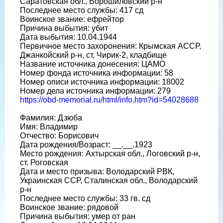
Саратовская обл., Ворошиловский р-н
Последнее место службы: 417 сд
Воинское звание: ефрейтор
Причина выбытия: убит
Дата выбытия: 10.04.1944
Первичное место захоронения: Крымская АССР,
Джанкойский р-н, ст. Чирик-2, кладбище
Название источника донесения: ЦАМО
Номер фонда источника информации: 58
Номер описи источника информации: 18002
Номер дела источника информации: 279
https://obd-memorial.ru/html/info.htm?id=54028688
Фамилия: Дзюба
Имя: Владимир
Отчество: Борисович
Дата рождения/Возраст: __.__.1923
Место рождения: Ахтырская обл., Логовский р-н,
ст. Роговская
Дата и место призыва: Володарский РВК,
Украинская ССР, Сталинская обл., Володарский
р-н
Последнее место службы: 33 гв. сд
Воинское звание: рядовой
Причина выбытия: умер от ран