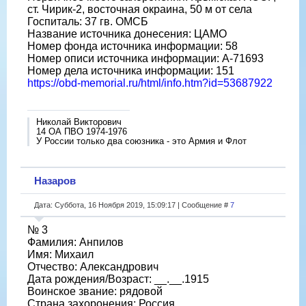
ст. Чирик-2, восточная окраина, 50 м от села
Госпиталь: 37 гв. ОМСБ
Название источника донесения: ЦАМО
Номер фонда источника информации: 58
Номер описи источника информации: А-71693
Номер дела источника информации: 151
https://obd-memorial.ru/html/info.htm?id=53687922
Николай Викторович
14 ОА ПВО 1974-1976
У России только два союзника - это Армия и Флот
Назаров
Дата: Суббота, 16 Ноября 2019, 15:09:17 | Сообщение #
7
№ 3
Фамилия: Анпилов
Имя: Михаил
Отчество: Александрович
Дата рождения/Возраст: __.__.1915
Воинское звание: рядовой
Страна захоронения: Россия