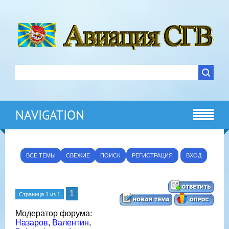
NAVIGATION
ВСЕ ТЕМЫ
СВЕЖИЕ
ПОИСК
РЕГИСТРАЦИЯ
ВХОД
1
Страница
1
из
1
Модератор форума:
Назаров
,
Валентин
,