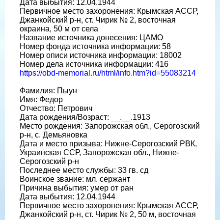
Дата выбытия: 12.04.1944
Первичное место захоронения: Крымская АССР,
Джанкойский р-н, ст. Чирик № 2, восточная
окраина, 50 м от села
Название источника донесения: ЦАМО
Номер фонда источника информации: 58
Номер описи источника информации: 18002
Номер дела источника информации: 416
https://obd-memorial.ru/html/info.htm?id=55083214
Фамилия: Пыун
Имя: Федор
Отчество: Петрович
Дата рождения/Возраст: __.__.1913
Место рождения: Запорожская обл., Серогозский
р-н, с. Демьяновка
Дата и место призыва: Нижне-Серогозский РВК,
Украинская ССР, Запорожская обл., Нижне-
Серогозский р-н
Последнее место службы: 33 гв. сд
Воинское звание: мл. сержант
Причина выбытия: умер от ран
Дата выбытия: 12.04.1944
Первичное место захоронения: Крымская АССР,
Джанкойский р-н, ст. Чирик № 2, 50 м, восточная