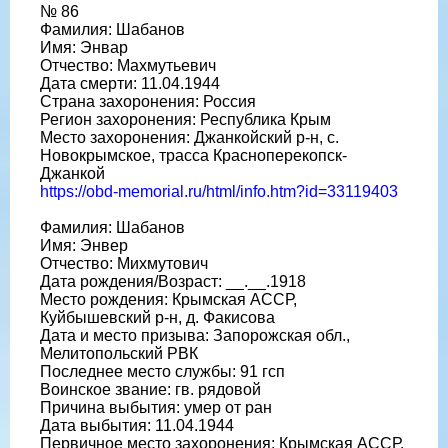
№ 86
Фамилия: Шабанов
Имя: Энвар
Отчество: Махмутьевич
Дата смерти: 11.04.1944
Страна захоронения: Россия
Регион захоронения: Республика Крым
Место захоронения: Джанкойский р-н, с.
Новокрымское, трасса Красноперекопск-
Джанкой
https://obd-memorial.ru/html/info.htm?id=33119403
Фамилия: Шабанов
Имя: Энвер
Отчество: Михмутович
Дата рождения/Возраст: __.__.1918
Место рождения: Крымская АССР,
Куйбышевский р-н, д. Факисова
Дата и место призыва: Запорожская обл.,
Мелитопольский РВК
Последнее место службы: 91 гсп
Воинское звание: гв. рядовой
Причина выбытия: умер от ран
Дата выбытия: 11.04.1944
Первичное место захоронения: Крымская АССР,