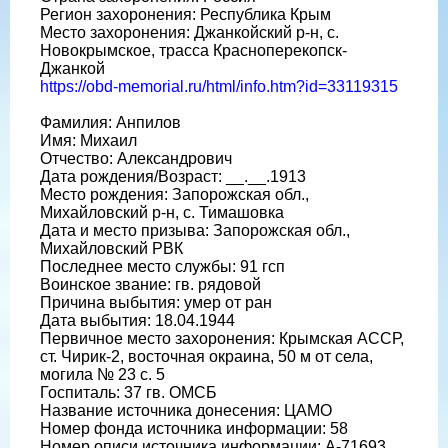
Регион захоронения: Республика Крым
Место захоронения: Джанкойский р-н, с.
Новокрымское, трасса Красноперекопск-
Джанкой
https://obd-memorial.ru/html/info.htm?id=33119315
Фамилия: Анпилов
Имя: Михаил
Отчество: Александрович
Дата рождения/Возраст: __.__.1913
Место рождения: Запорожская обл.,
Михайловский р-н, с. Тимашовка
Дата и место призыва: Запорожская обл.,
Михайловский РВК
Последнее место службы: 91 гсп
Воинское звание: гв. рядовой
Причина выбытия: умер от ран
Дата выбытия: 18.04.1944
Первичное место захоронения: Крымская АССР,
ст. Чирик-2, восточная окраина, 50 м от села,
могила № 23 с. 5
Госпиталь: 37 гв. ОМСБ
Название источника донесения: ЦАМО
Номер фонда источника информации: 58
Номер описи источника информации: А-71693