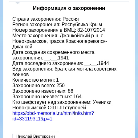
Информация о захоронении
Страна захоронения: Россия
Регион захоронения: Республика Крым
Номер захоронения в ВМЦ: 82-107/2014
Место захоронения: Джанкойский р-н, с.
Новокрымское, трасса Красноперекопск-
Джанкой
Дата создания современного места
захоронения: __.__.1941
Дата последнего захоронения: __.__.1944
Вид захоронения: братская могила советских
воинов
Количество могил: 1
Захоронено всего: 250
Захоронено известных: 86
Захоронено неизвестных: 164
Кто шефствует над захоронением: Ученики
Новокрымской ОШ I-III ступеней
https://obd-memorial.ru/html/info.htm?
id=33119311&p=1
Николай Викторович