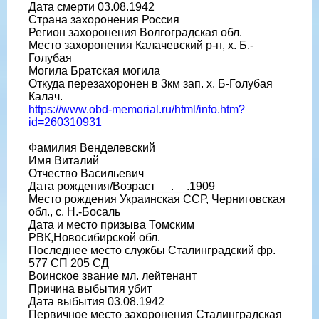
Дата смерти 03.08.1942
Страна захоронения Россия
Регион захоронения Волгоградская обл.
Место захоронения Калачевский р-н, х. Б.-
Голубая
Могила Братская могила
Откуда перезахоронен в 3км зап. х. Б-Голубая
Калач.
https://www.obd-memorial.ru/html/info.htm?
id=260310931
Фамилия Венделевский
Имя Виталий
Отчество Васильевич
Дата рождения/Возраст __.__.1909
Место рождения Украинская ССР, Черниговская
обл., с. Н.-Босаль
Дата и место призыва Томским
РВК,Новосибирской обл.
Последнее место службы Сталинградский фр.
577 СП 205 СД
Воинское звание мл. лейтенант
Причина выбытия убит
Дата выбытия 03.08.1942
Первичное место захоронения Сталинградская