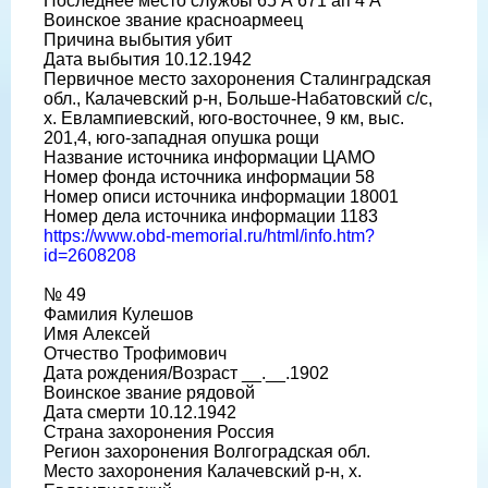
Последнее место службы 65 А 671 ап 4 А
Воинское звание красноармеец
Причина выбытия убит
Дата выбытия 10.12.1942
Первичное место захоронения Сталинградская
обл., Калачевский р-н, Больше-Набатовский с/с,
х. Евлампиевский, юго-восточнее, 9 км, выс.
201,4, юго-западная опушка рощи
Название источника информации ЦАМО
Номер фонда источника информации 58
Номер описи источника информации 18001
Номер дела источника информации 1183
https://www.obd-memorial.ru/html/info.htm?
id=2608208
№ 49
Фамилия Кулешов
Имя Алексей
Отчество Трофимович
Дата рождения/Возраст __.__.1902
Воинское звание рядовой
Дата смерти 10.12.1942
Страна захоронения Россия
Регион захоронения Волгоградская обл.
Место захоронения Калачевский р-н, х.