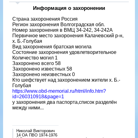
Информация о захоронении
Страна захоронения Россия
Регион захоронения Волгоградская обл.
Номер захоронения в ВМЦ 34-242, 34-242А
Первичное место захоронения Калачевский р-н,
х. Б.-Голубая
Вид захоронения братская могила
Состояние захоронения удовлетворительное
Количество могил 1
Захоронено всего 58
Захоронено известных 58
Захоронено неизвестных 0
Кто шефствует над захоронением жители х. Б.-
Голубая
https://www.obd-memorial.ru/html/info.htm?
id=260310918&page=1
у захоронения два паспорта,список разделён
между ними...
Николай Викторович
14 ОА ПВО 1974-1976