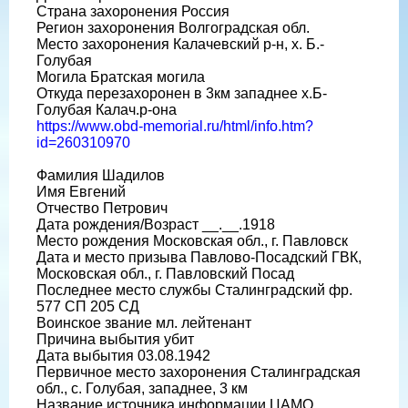
Страна захоронения Россия
Регион захоронения Волгоградская обл.
Место захоронения Калачевский р-н, х. Б.-
Голубая
Могила Братская могила
Откуда перезахоронен в 3км западнее х.Б-
Голубая Калач.р-она
https://www.obd-memorial.ru/html/info.htm?
id=260310970
Фамилия Шадилов
Имя Евгений
Отчество Петрович
Дата рождения/Возраст __.__.1918
Место рождения Московская обл., г. Павловск
Дата и место призыва Павлово-Посадский ГВК,
Московская обл., г. Павловский Посад
Последнее место службы Сталинградский фр.
577 СП 205 СД
Воинское звание мл. лейтенант
Причина выбытия убит
Дата выбытия 03.08.1942
Первичное место захоронения Сталинградская
обл., с. Голубая, западнее, 3 км
Название источника информации ЦАМО