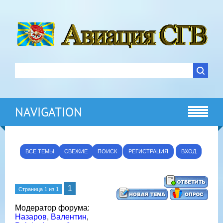
NAVIGATION
ВСЕ ТЕМЫ
СВЕЖИЕ
ПОИСК
РЕГИСТРАЦИЯ
ВХОД
1
Страница
1
из
1
Модератор форума:
Назаров
,
Валентин
,