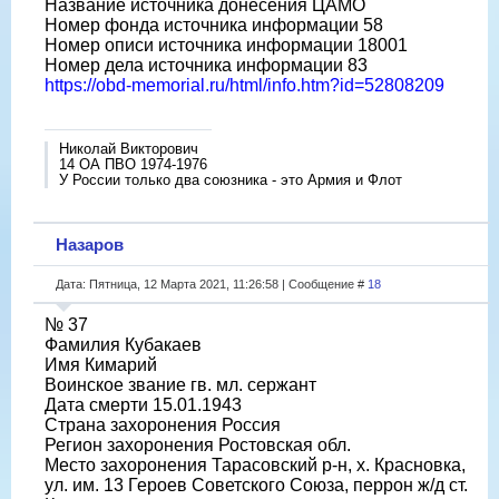
Название источника донесения ЦАМО
Номер фонда источника информации 58
Номер описи источника информации 18001
Номер дела источника информации 83
https://obd-memorial.ru/html/info.htm?id=52808209
Николай Викторович
14 ОА ПВО 1974-1976
У России только два союзника - это Армия и Флот
Назаров
Дата: Пятница, 12 Марта 2021, 11:26:58 | Сообщение #
18
№ 37
Фамилия Кубакаев
Имя Кимарий
Воинское звание гв. мл. сержант
Дата смерти 15.01.1943
Страна захоронения Россия
Регион захоронения Ростовская обл.
Место захоронения Тарасовский р-н, х. Красновка,
ул. им. 13 Героев Советского Союза, перрон ж/д ст.