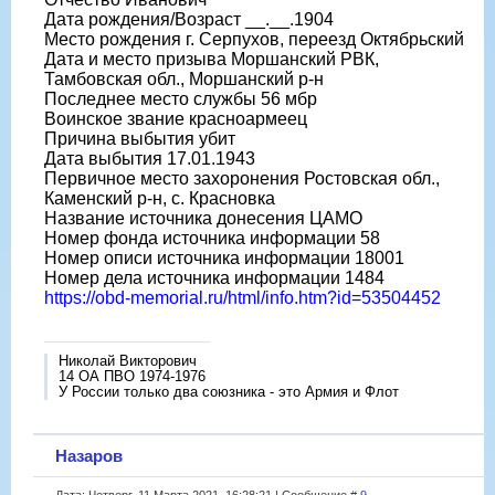
Дата рождения/Возраст __.__.1904
Место рождения г. Серпухов, переезд Октябрьский
Дата и место призыва Моршанский РВК,
Тамбовская обл., Моршанский р-н
Последнее место службы 56 мбр
Воинское звание красноармеец
Причина выбытия убит
Дата выбытия 17.01.1943
Первичное место захоронения Ростовская обл.,
Каменский р-н, с. Красновка
Название источника донесения ЦАМО
Номер фонда источника информации 58
Номер описи источника информации 18001
Номер дела источника информации 1484
https://obd-memorial.ru/html/info.htm?id=53504452
Николай Викторович
14 ОА ПВО 1974-1976
У России только два союзника - это Армия и Флот
Назаров
Дата: Четверг, 11 Марта 2021, 16:28:21 | Сообщение #
9