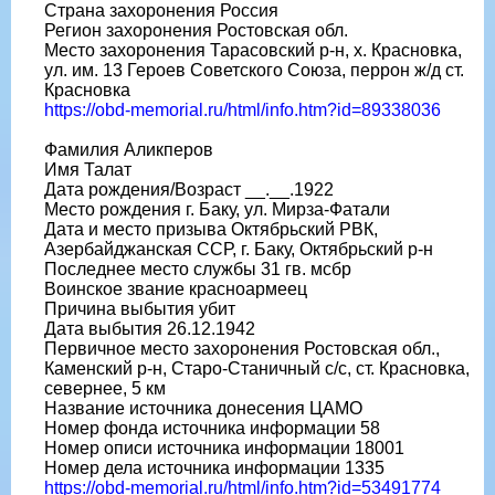
Страна захоронения Россия
Регион захоронения Ростовская обл.
Место захоронения Тарасовский р-н, х. Красновка,
ул. им. 13 Героев Советского Союза, перрон ж/д ст.
Красновка
https://obd-memorial.ru/html/info.htm?id=89338036
Фамилия Аликперов
Имя Талат
Дата рождения/Возраст __.__.1922
Место рождения г. Баку, ул. Мирза-Фатали
Дата и место призыва Октябрьский РВК,
Азербайджанская ССР, г. Баку, Октябрьский р-н
Последнее место службы 31 гв. мсбр
Воинское звание красноармеец
Причина выбытия убит
Дата выбытия 26.12.1942
Первичное место захоронения Ростовская обл.,
Каменский р-н, Старо-Станичный с/с, ст. Красновка,
севернее, 5 км
Название источника донесения ЦАМО
Номер фонда источника информации 58
Номер описи источника информации 18001
Номер дела источника информации 1335
https://obd-memorial.ru/html/info.htm?id=53491774