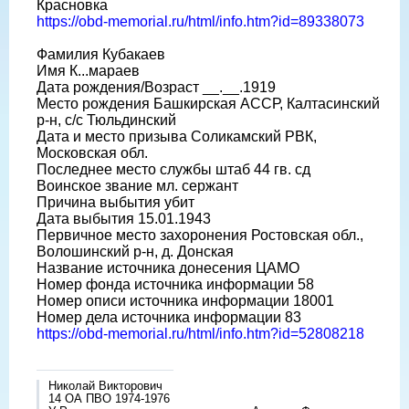
Красновка
https://obd-memorial.ru/html/info.htm?id=89338073
Фамилия Кубакаев
Имя К...мараев
Дата рождения/Возраст __.__.1919
Место рождения Башкирская АССР, Калтасинский
р-н, с/с Тюльдинский
Дата и место призыва Соликамский РВК,
Московская обл.
Последнее место службы штаб 44 гв. сд
Воинское звание мл. сержант
Причина выбытия убит
Дата выбытия 15.01.1943
Первичное место захоронения Ростовская обл.,
Волошинский р-н, д. Донская
Название источника донесения ЦАМО
Номер фонда источника информации 58
Номер описи источника информации 18001
Номер дела источника информации 83
https://obd-memorial.ru/html/info.htm?id=52808218
Николай Викторович
14 ОА ПВО 1974-1976