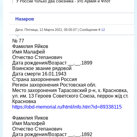
У России только два союзника - это Армия и Флот
Назаров
Дата: Пятница, 12 Марта 2021, 05:05:07 | Сообщение #
12
№ 77
Фамилия Яйков
Имя Малафей
Отчество Степанович
Дата рождения/Возраст __.__.1899
Воинское звание рядовой
Дата смерти 16.01.1943
Страна захоронения Россия
Регион захоронения Ростовская обл.
Место захоронения Тарасовский р-н, х. Красновка,
ул. им. 13 Героев Советского Союза, перрон ж/д ст.
Красновка
https://obd-memorial.ru/html/info.htm?id=89338115
Фамилия Яиков
Имя Малофей
Отчество Степанович
Дата рождения/Возраст __.__.1892