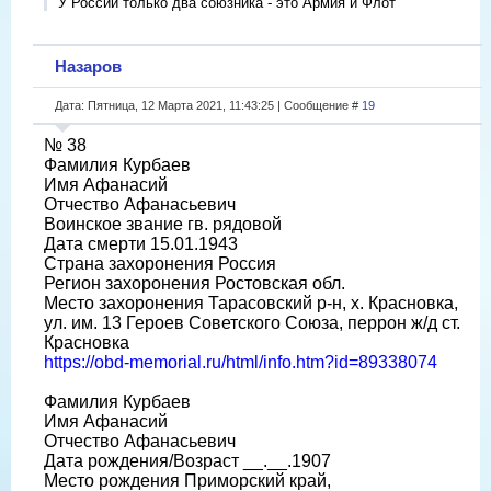
У России только два союзника - это Армия и Флот
Назаров
Дата: Пятница, 12 Марта 2021, 11:43:25 | Сообщение #
19
№ 38
Фамилия Курбаев
Имя Афанасий
Отчество Афанасьевич
Воинское звание гв. рядовой
Дата смерти 15.01.1943
Страна захоронения Россия
Регион захоронения Ростовская обл.
Место захоронения Тарасовский р-н, х. Красновка,
ул. им. 13 Героев Советского Союза, перрон ж/д ст.
Красновка
https://obd-memorial.ru/html/info.htm?id=89338074
Фамилия Курбаев
Имя Афанасий
Отчество Афанасьевич
Дата рождения/Возраст __.__.1907
Место рождения Приморский край,