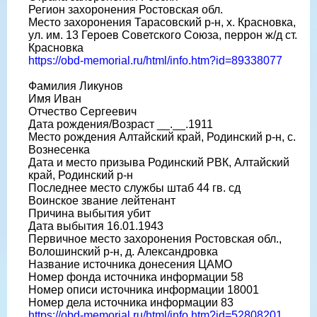
Регион захоронения Ростовская обл.
Место захоронения Тарасовский р-н, х. Красновка,
ул. им. 13 Героев Советского Союза, перрон ж/д ст.
Красновка
https://obd-memorial.ru/html/info.htm?id=89338077
Фамилия Ликунов
Имя Иван
Отчество Сергеевич
Дата рождения/Возраст __.__.1911
Место рождения Алтайский край, Родинский р-н, с.
Вознесенка
Дата и место призыва Родинский РВК, Алтайский
край, Родинский р-н
Последнее место службы штаб 44 гв. сд
Воинское звание лейтенант
Причина выбытия убит
Дата выбытия 16.01.1943
Первичное место захоронения Ростовская обл.,
Волошинский р-н, д. Александровка
Название источника донесения ЦАМО
Номер фонда источника информации 58
Номер описи источника информации 18001
Номер дела источника информации 83
https://obd-memorial.ru/html/info.htm?id=52808201