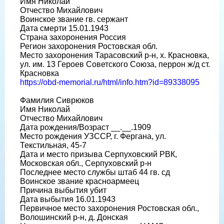
Имя Николай
Отчество Михайлович
Воинское звание гв. сержант
Дата смерти 15.01.1943
Страна захоронения Россия
Регион захоронения Ростовская обл.
Место захоронения Тарасовский р-н, х. Красновка,
ул. им. 13 Героев Советского Союза, перрон ж/д ст.
Красновка
https://obd-memorial.ru/html/info.htm?id=89338095
Фамилия Сиврюков
Имя Николай
Отчество Михайлович
Дата рождения/Возраст __.__.1909
Место рождения УЗССР, г. Фергана, ул.
Текстильная, 45-7
Дата и место призыва Серпуховский РВК,
Московская обл., Серпуховский р-н
Последнее место службы штаб 44 гв. сд
Воинское звание красноармеец
Причина выбытия убит
Дата выбытия 16.01.1943
Первичное место захоронения Ростовская обл.,
Волошинский р-н, д. Донская