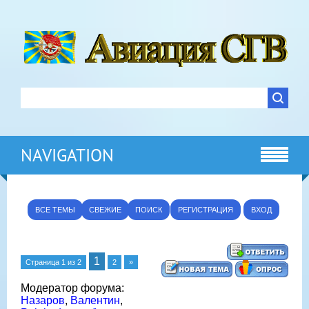
NAVIGATION
ВСЕ ТЕМЫ
СВЕЖИЕ
ПОИСК
РЕГИСТРАЦИЯ
ВХОД
1
Страница
1
из
2
2
»
Модератор форума:
Назаров
,
Валентин
,