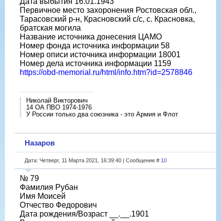
Дата выбытия 16.01.1943
Первичное место захоронения Ростовская обл.,
Тарасовский р-н, Красновский с/с, с. Красновка,
братская могила
Название источника донесения ЦАМО
Номер фонда источника информации 58
Номер описи источника информации 18001
Номер дела источника информации 1159
https://obd-memorial.ru/html/info.htm?id=2578846
Николай Викторович
14 ОА ПВО 1974-1976
У России только два союзника - это Армия и Флот
Назаров
Дата: Четверг, 11 Марта 2021, 16:39:40 | Сообщение #
10
№ 79
Фамилия Рубан
Имя Моисей
Отчество Федорович
Дата рождения/Возраст __.__.1901