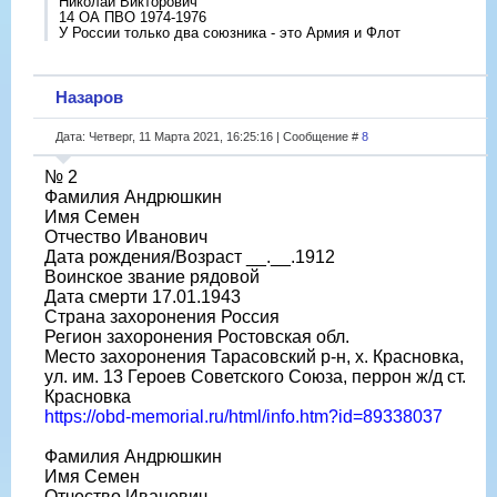
Николай Викторович
14 ОА ПВО 1974-1976
У России только два союзника - это Армия и Флот
Назаров
Дата: Четверг, 11 Марта 2021, 16:25:16 | Сообщение #
8
№ 2
Фамилия Андрюшкин
Имя Семен
Отчество Иванович
Дата рождения/Возраст __.__.1912
Воинское звание рядовой
Дата смерти 17.01.1943
Страна захоронения Россия
Регион захоронения Ростовская обл.
Место захоронения Тарасовский р-н, х. Красновка,
ул. им. 13 Героев Советского Союза, перрон ж/д ст.
Красновка
https://obd-memorial.ru/html/info.htm?id=89338037
Фамилия Андрюшкин
Имя Семен
Отчество Иванович