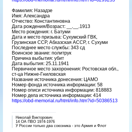
Фамилия: Назадзе
Имя: Александра
Отчество: Константиновна
Дата рождения/Возраст: __.__.1913
Место рождения: г. Батуми
Дата и место призыва: Сухумский ГВК,
Грузинская ССР, Абхазская АССР, г. Сухуми
Последнее место службы: 343 сд
Воинское звание: политрук
Причина выбытия: убит
Дата выбытия: 25.11.1941
Первичное место захоронения: Ростовская обл.,
ст-ца Нижне-Гниловская
Название источника донесения: ЦАМО
Номер фонда источника информации: 58
Номер описи источника информации: 818883
Номер дела источника информации: 414
https://obd-memorial.ru/html/info.htm?id=50386513
Николай Викторович
14 ОА ПВО 1974-1976
У России только два союзника - это Армия и Флот