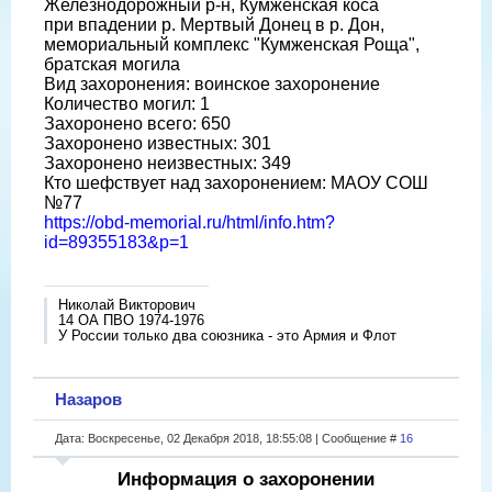
Железнодорожный р-н, Кумженская коса
при впадении р. Мертвый Донец в р. Дон,
мемориальный комплекс "Кумженская Роща",
братская могила
Вид захоронения: воинское захоронение
Количество могил: 1
Захоронено всего: 650
Захоронено известных: 301
Захоронено неизвестных: 349
Кто шефствует над захоронением: МАОУ СОШ
№77
https://obd-memorial.ru/html/info.htm?
id=89355183&p=1
Николай Викторович
14 ОА ПВО 1974-1976
У России только два союзника - это Армия и Флот
Назаров
Дата: Воскресенье, 02 Декабря 2018, 18:55:08 | Сообщение #
16
Информация о захоронении