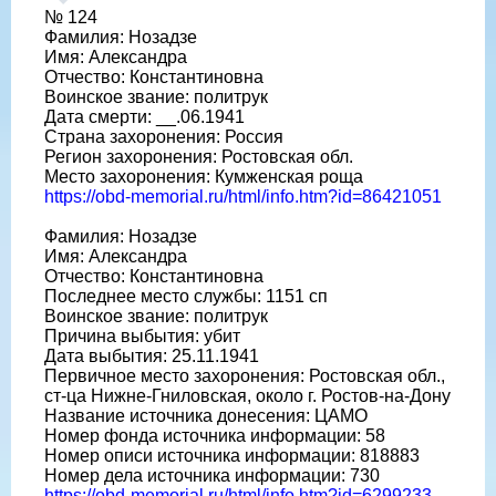
№ 124
Фамилия: Нозадзе
Имя: Александра
Отчество: Константиновна
Воинское звание: политрук
Дата смерти: __.06.1941
Страна захоронения: Россия
Регион захоронения: Ростовская обл.
Место захоронения: Кумженская роща
https://obd-memorial.ru/html/info.htm?id=86421051
Фамилия: Нозадзе
Имя: Александра
Отчество: Константиновна
Последнее место службы: 1151 сп
Воинское звание: политрук
Причина выбытия: убит
Дата выбытия: 25.11.1941
Первичное место захоронения: Ростовская обл.,
ст-ца Нижне-Гниловская, около г. Ростов-на-Дону
Название источника донесения: ЦАМО
Номер фонда источника информации: 58
Номер описи источника информации: 818883
Номер дела источника информации: 730
https://obd-memorial.ru/html/info.htm?id=6299233