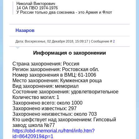
Николай Викторович
14 ОА ПВО 1974-1976
У России только два союзника - это Армия и Флот
Назаров
Дата: Воскресенье, 02 Декабря 2018, 15:09:17 | Сообщение #
2
Информация о захоронении
Страна захоронения: Россия
Регион захоронения: Ростовская обл.
Номер захоронения в ВМЦ: 61-1006
Место захоронения: Кумженская роща
Вид захоронения: мемориал
Состояние захоронения: удовлетворительное
Количество могил: 1
Захоронено всего: около 1000
Захоронено известных: 297
Захоронено неизвестных: около 703
Кто шефствует над захоронением: Гипсовый
завод; школа №77
https://obd-memorial.ru/html/info.htm?
id=86420919&p=1