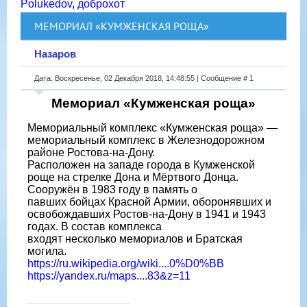
Polukedov
,
доброхот
МЕМОРИАЛ «КУМЖЕНСКАЯ РОЩА»
Назаров
Дата: Воскресенье, 02 Декабря 2018, 14:48:55 | Сообщение #
1
Мемориал «Кумженская роща»
Мемориальный комплекс «Кумженская роща» —
мемориальный комплекс в Железнодорожном
районе Ростова-на-Дону.
Расположен на западе города в Кумженской
роще на стрелке Дона и Мёртвого Донца.
Сооружён в 1983 году в память о
павших бойцах Красной Армии, оборонявших и
освобождавших Ростов-на-Дону в 1941 и 1943
годах. В состав комплекса
входят несколько мемориалов и Братская
могила.
https://ru.wikipedia.org/wiki....0%D0%BB
https://yandex.ru/maps....83&z=11