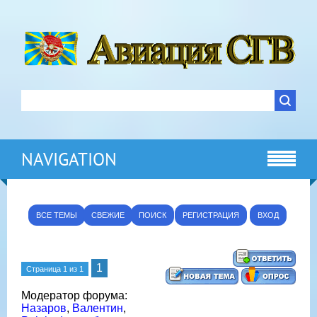
NAVIGATION
ВСЕ ТЕМЫ
СВЕЖИЕ
ПОИСК
РЕГИСТРАЦИЯ
ВХОД
1
Страница
1
из
1
Модератор форума:
Назаров
,
Валентин
,