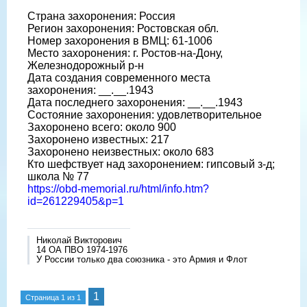
Страна захоронения: Россия
Регион захоронения: Ростовская обл.
Номер захоронения в ВМЦ: 61-1006
Место захоронения: г. Ростов-на-Дону,
Железнодорожный р-н
Дата создания современного места
захоронения: __.__.1943
Дата последнего захоронения: __.__.1943
Состояние захоронения: удовлетворительное
Захоронено всего: около 900
Захоронено известных: 217
Захоронено неизвестных: около 683
Кто шефствует над захоронением: гипсовый з-д;
школа № 77
https://obd-memorial.ru/html/info.htm?
id=261229405&p=1
Николай Викторович
14 ОА ПВО 1974-1976
У России только два союзника - это Армия и Флот
1
Страница
1
из
1