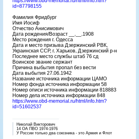
https://www.obd-memorial.ru/html/info.htm?
id=87798155
Фамилия Фридбург
Имя Иосиф
Отчество Анисимович
Дата рождения/Возраст __.__.1908
Место рождения г. Одесса
Дата и место призыва Дзержинский РВК,
Украинская ССР, г. Харьков, Дзержинский р-н
Последнее место службы штаб 76 сд
Воинское звание сержант
Причина выбытия пропал без вести
Дата выбытия 27.06.1942
Название источника информации ЦАМО
Номер фонда источника информации 58
Номер описи источника информации 818883
Номер дела источника информации 848
https://www.obd-memorial.ru/html/info.htm?
id=51602537
Николай Викторович
14 ОА ПВО 1974-1976
У России только два союзника - это Армия и Флот