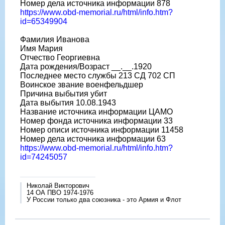
Номер дела источника информации 878
https://www.obd-memorial.ru/html/info.htm?
id=65349904
Фамилия Иванова
Имя Мария
Отчество Георгиевна
Дата рождения/Возраст __.__.1920
Последнее место службы 213 СД 702 СП
Воинское звание военфельдшер
Причина выбытия убит
Дата выбытия 10.08.1943
Название источника информации ЦАМО
Номер фонда источника информации 33
Номер описи источника информации 11458
Номер дела источника информации 63
https://www.obd-memorial.ru/html/info.htm?
id=74245057
Николай Викторович
14 ОА ПВО 1974-1976
У России только два союзника - это Армия и Флот