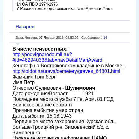
14 ОА ПВО 1974-1976
У России только два союзника - это Армия и Флот
Назаров
Дата: Четверг, 07 Января 2016, 08:53:02 | Сообщение #
14
В числе неизвестных:
http://podvignaroda.mil.ru/?
#id=46294033&tab=navDetailManAward
Кенотаф на Востряковском кладбище в Москве...
http://toldot.ru/urava/cemetery/graves_64801.html
Фамилия Гринберг
Имя Петр
Отчество Сулимович -
Шулимович
Дата рождения/Возраст __.__.1921
Последнее место службы 7 Гв. Арм. 81 ГСД
Воинское звание сержант
Причина выбытия умер от ран
Дата выбытия 15.08.1943
Первичное место захоронения Курская обл.,
Больше-Троицкий р-н, Зимовенский с/с, с.
Зимовенька
Название источника информации ЦАМО