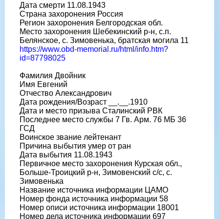
Дата смерти 11.08.1943
Страна захоронения Россия
Регион захоронения Белгородская обл.
Место захоронения Шебекинский р-н, с.п.
Белянское, с. Зимовенька, братская могила 11
https://www.obd-memorial.ru/html/info.htm?
id=87798025
Фамилия Двойник
Имя Евгений
Отчество Александрович
Дата рождения/Возраст __.__.1910
Дата и место призыва Сталинский РВК
Последнее место службы 7 Гв. Арм. 76 МБ 36
ГСД
Воинское звание лейтенант
Причина выбытия умер от ран
Дата выбытия 11.08.1943
Первичное место захоронения Курская обл.,
Больше-Троицкий р-н, Зимовенский с/с, с.
Зимовенька
Название источника информации ЦАМО
Номер фонда источника информации 58
Номер описи источника информации 18001
Номер дела источника информации 697