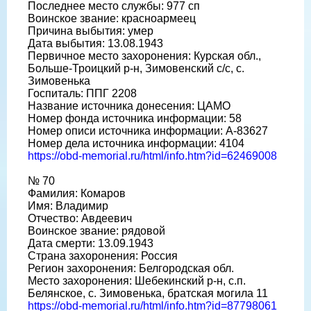
Последнее место службы: 977 сп
Воинское звание: красноармеец
Причина выбытия: умер
Дата выбытия: 13.08.1943
Первичное место захоронения: Курская обл.,
Больше-Троицкий р-н, Зимовенский с/с, с.
Зимовенька
Госпиталь: ППГ 2208
Название источника донесения: ЦАМО
Номер фонда источника информации: 58
Номер описи источника информации: А-83627
Номер дела источника информации: 4104
https://obd-memorial.ru/html/info.htm?id=62469008
№ 70
Фамилия: Комаров
Имя: Владимир
Отчество: Авдеевич
Воинское звание: рядовой
Дата смерти: 13.09.1943
Страна захоронения: Россия
Регион захоронения: Белгородская обл.
Место захоронения: Шебекинский р-н, с.п.
Белянское, с. Зимовенька, братская могила 11
https://obd-memorial.ru/html/info.htm?id=87798061