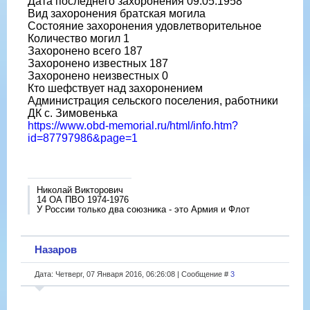
Дата последнего захоронения 09.05.1958
Вид захоронения братская могила
Состояние захоронения удовлетворительное
Количество могил 1
Захоронено всего 187
Захоронено известных 187
Захоронено неизвестных 0
Кто шефствует над захоронением
Администрация сельского поселения, работники
ДК с. Зимовенька
https://www.obd-memorial.ru/html/info.htm?
id=87797986&page=1
Николай Викторович
14 ОА ПВО 1974-1976
У России только два союзника - это Армия и Флот
Назаров
Дата: Четверг, 07 Января 2016, 06:26:08 | Сообщение #
3