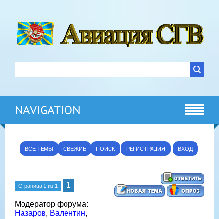
NAVIGATION
ВСЕ ТЕМЫ
СВЕЖИЕ
ПОИСК
РЕГИСТРАЦИЯ
ВХОД
1
Страница
1
из
1
Модератор форума:
Назаров
,
Валентин
,