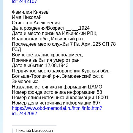
id=2442107
Фамилия Князев
Имя Николай
Отчество Алексеевич
Дата рождения/Возраст __.__.1924
Дата и место призыва Ильинский РВК,
Ивановская обл., Ильинский р-н
Последнее место службы 7 Гв. Арм. 225 СП 78
ГСД
Воинское звание красноармеец
Причина выбытия умер от ран
Дата выбытия 12.08.1943
Первичное место захоронения Курская обл.,
Больше-Троицкий р-н, Зимовенский с/с, с.
Зимовенька
Название источника информации ЦАМО
Номер фонда источника информации 58
Номер описи источника информации 18001
Номер дела источника информации 697
https://www.obd-memorial.ru/html/info.htm?
id=2442082
Николай Викторович