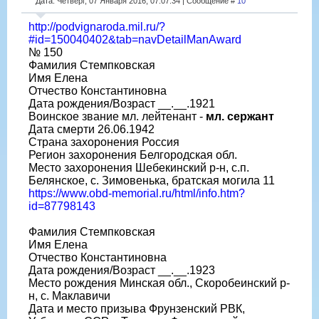
Дата: Четверг, 07 Января 2016, 07:07:34 | Сообщение #
10
http://podvignaroda.mil.ru/?
#id=150040402&tab=navDetailManAward
№ 150
Фамилия Стемпковская
Имя Елена
Отчество Константиновна
Дата рождения/Возраст __.__.1921
Воинское звание мл. лейтенант -
мл. сержант
Дата смерти 26.06.1942
Страна захоронения Россия
Регион захоронения Белгородская обл.
Место захоронения Шебекинский р-н, с.п.
Белянское, с. Зимовенька, братская могила 11
https://www.obd-memorial.ru/html/info.htm?
id=87798143
Фамилия Стемпковская
Имя Елена
Отчество Константиновна
Дата рождения/Возраст __.__.1923
Место рождения Минская обл., Скоробеинский р-
н, с. Маклавичи
Дата и место призыва Фрунзенский РВК,