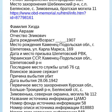
Место захоронения Шебекинский р-н, с.п.
Белянское, с. Зимовенька, братская могила 11
https://www.obd-memorial.ru/html/info.htm?
id=87798161
Фамилия Хизда
Имя Авраам
Отчество Эликович
Дата рождения/Возраст __.__.1907
Место рождения Каменец-Подольская обл., г.
Шепетовка, ул. Карла Маркса, 169
Дата и место призыва Шепетовский РВК,
Украинская ССР, Каменец-Подольская обл.,
Шепетовский р-н
Последнее место службы штаб 76 сд
Воинское звание сержант
Причина выбытия убит
Дата выбытия 28.06.1942
Первичное место захоронения Курская обл.,
Больше-Троицкий р-н, Белянский с/с, с.
Зимовенька, северная окраина, могила № 112
Название источника информации ЦАМО
Номер фонда источника информации 58
Номер описи источника информации 818883