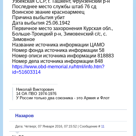
Узбекская ССР, г. Ташкент, Фрунзенский р-н
Последнее место службы штаб 76 сд
Воинское звание красноармеец
Причина выбытия убит
Дата выбытия 25.06.1942
Первичное место захоронения Курская обл.,
Больше-Троицкий р-н, Зимовенский с/с, с.
Зимовное
Название источника информации ЦАМО
Номер фонда источника информации 58
Номер описи источника информации 818883
Номер дела источника информации 848
https://www.obd-memorial.ru/html/info.htm?
id=51603314
Николай Викторович
14 ОА ПВО 1974-1976
У России только два союзника - это Армия и Флот
Назаров
Дата: Четверг, 07 Января 2016, 07:15:52 | Сообщение #
11