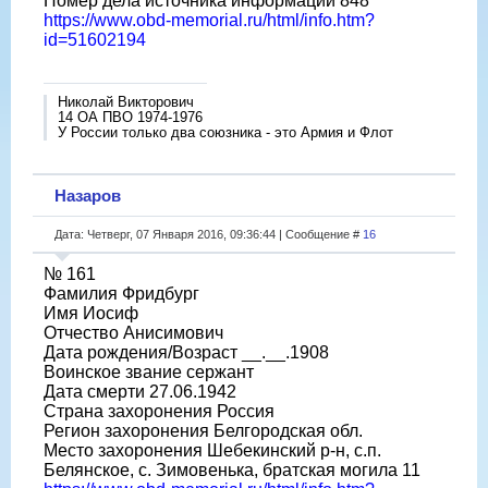
Номер дела источника информации 848
https://www.obd-memorial.ru/html/info.htm?
id=51602194
Николай Викторович
14 ОА ПВО 1974-1976
У России только два союзника - это Армия и Флот
Назаров
Дата: Четверг, 07 Января 2016, 09:36:44 | Сообщение #
16
№ 161
Фамилия Фридбург
Имя Иосиф
Отчество Анисимович
Дата рождения/Возраст __.__.1908
Воинское звание сержант
Дата смерти 27.06.1942
Страна захоронения Россия
Регион захоронения Белгородская обл.
Место захоронения Шебекинский р-н, с.п.
Белянское, с. Зимовенька, братская могила 11