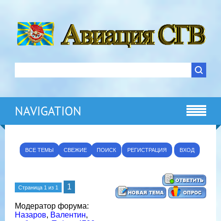
NAVIGATION
ВСЕ ТЕМЫ
СВЕЖИЕ
ПОИСК
РЕГИСТРАЦИЯ
ВХОД
1
Страница
1
из
1
Модератор форума:
Назаров
,
Валентин
,