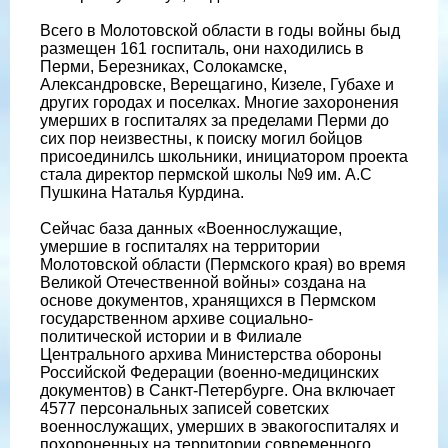
Всего в Молотовской области в годы войны быд
размещен 161 госпиталь, они находились в
Перми, Березниках, Солокамске,
Александровске, Верещагино, Кизеле, Губахе и
других городах и поселках. Многие захоронения
умерших в госпиталях за пределами Перми до
сих пор неизвестны, к поиску могил бойцов
присоединилсь школьники, инициатором проекта
стала директор пермской школы №9 им. А.С
Пушкина Наталья Курдина.
Сейчас база данных «Военнослужащие,
умершие в госпиталях на территории
Молотовской области (Пермского края) во время
Великой Отечественной войны» создана на
основе документов, хранящихся в Пермском
государственном архиве социально-
политической истории и в Филиале
Центрального архива Министерства обороны
Российской Федерации (военно-медицинских
документов) в Санкт-Петербурге. Она включает
4577 персональных записей советских
военнослужащих, умерших в эвакогоспиталях и
похороненных на территории современного