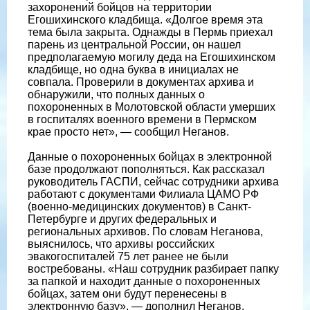
захоронений бойцов на территории
Егошихинского кладбища. «Долгое время эта
тема была закрыта. Однажды в Пермь приехал
парень из центральной России, он нашел
предполагаемую могилу деда на Егошихинском
кладбище, но одна буква в инициалах не
совпала. Проверили в документах архива и
обнаружили, что полных данных о
похороненных в Молотовской области умерших
в госпиталях военного времени в Пермском
крае просто нет», — сообщил Неганов.
Данные о похороненных бойцах в электронной
базе продолжают пополняться. Как рассказал
руководитель ГАСПИ, сейчас сотрудники архива
работают с документами Филиала ЦАМО РФ
(военно-медицинских документов) в Санкт-
Петербурге и других федеральных и
региональных архивов. По словам Неганова,
выяснилось, что архивы российских
эвакогоспиталей 75 лет ранее не были
востребованы. «Наш сотрудник разбирает папку
за папкой и находит данные о похороненных
бойцах, затем они будут перенесены в
электронную базу», — дополнил Неганов.