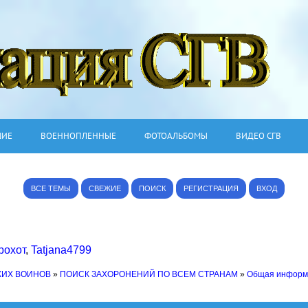
ШИЕ
ВОЕННОПЛЕННЫЕ
ФОТОАЛЬБОМЫ
ВИДЕО СГВ
ВСЕ ТЕМЫ
СВЕЖИЕ
ПОИСК
РЕГИСТРАЦИЯ
ВХОД
рохот
,
Tatjana4799
КИХ ВОИНОВ
»
ПОИСК ЗАХОРОНЕНИЙ ПО ВСЕМ СТРАНАМ
»
Общая информ