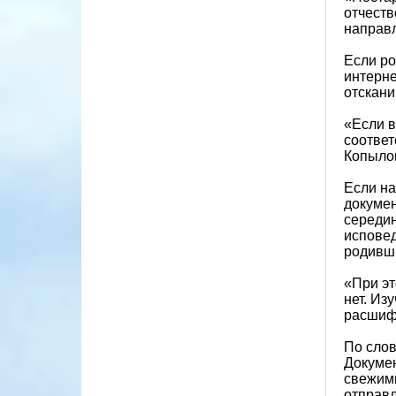
отчеств
направл
Если ро
интерне
отскан
«Если в
соответ
Копыло
Если на
докумен
середин
испове
родивши
«При эт
нет. Из
расшифр
По слов
Докумен
свежими
отправл