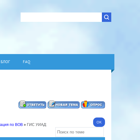
БЛОГ
FAQ
ация по ВОВ
»
ГИС УИАД: