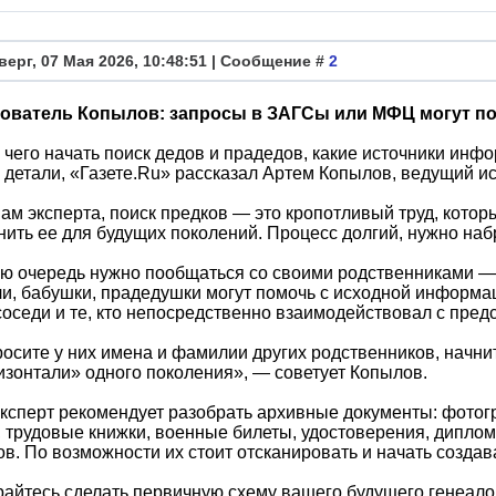
верг, 07 Мая 2026, 10:48:51 | Сообщение #
2
ователь Копылов: запросы в ЗАГСы или МФЦ могут по
с чего начать поиск дедов и прадедов, какие источники инф
детали, «Газете.Ru» рассказал Артем Копылов, ведущий 
ам эксперта, поиск предков — это кропотливый труд, котор
нить ее для будущих поколений. Процесс долгий, нужно набр
ю очередь нужно пообщаться со своими родственниками — 
и, бабушки, прадедушки могут помочь с исходной информац
соседи и те, кто непосредственно взаимодействовал с пре
осите у них имена и фамилии других родственников, начни
изонтали» одного поколения», — советует Копылов.
ксперт рекомендует разобрать архивные документы: фотог
, трудовые книжки, военные билеты, удостоверения, диплом
в. По возможности их стоит отсканировать и начать созда
айтесь сделать первичную схему вашего будущего генеало