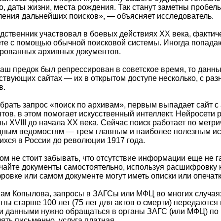
о, даты жизни, места рождения. Так станут заметны пробел
ения дальнейших поисков», — объясняет исследователь.
дственник участвовал в боевых действиях ХХ века, фактич
те с помощью обычной поисковой системы. Иногда попада
ированных архивных документов.
аш предок был репрессирован в советское время, то данн
ствующих сайтах — их в открытом доступе несколько, с ра
в.
брать запрос «поиск по архивам», первым выпадает сайт 
тов, в этом помогает искусственный интеллект. Нейросети
ы XVIII до начала ХХ века. Сейчас поиск работает по метри
дным ведомостям — трем главным и наиболее полезным ис
хся в России до революции 1917 года.
ом не стоит забывать, что отсутствие информации еще не г
учайте документы самостоятельно, используя расшифровку 
овке или самом документе могут иметь описки или опечатк
ам Копылова, запросы в ЗАГСы или МФЦ во многих случая
ты старше 100 лет (75 лет для актов о смерти) передаются
 данными нужно обращаться в органы ЗАГС (или МФЦ) по 
ять письменно, услуга платная.