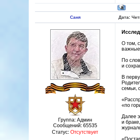
Саня
Дата: Чет
Исслед
О том, 
важные 
По слов
и сохра
В перву
Родител
семьи, 
«Расспр
«по гор
Далее э
Группа: Админ
и браке
Сообщений:
65535
журнало
Статус:
Отсутствует
«Постар