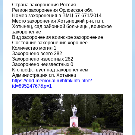
Страна захоронения Россия
Регион захоронения Орловская обл.
Номер захоронения в ВМЦ 57-671/2014
Место захоронения Хотынецкий р-н, п.г.т.
Хотынец, сад районной больницы, воинское
захоронение
Вид захоронения воинское захоронение
Состояние захоронения хорошее
Количество могил 1
Захоронено всего 282
Захоронено известных 282
Захоронено неизвестных 0
Кто шефствует над захоронением
Администрация г.п. Хотынец
https://obd-memorial.ru/html/info.htm?
id=89524767&p=1