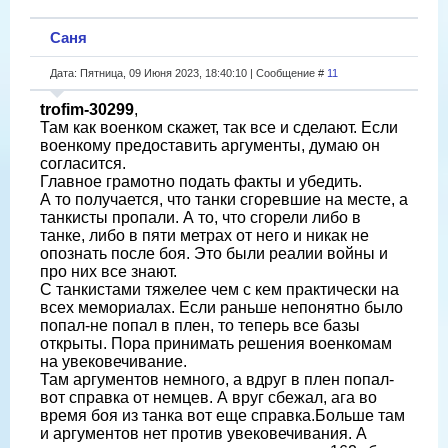
Саня
Дата: Пятница, 09 Июня 2023, 18:40:10 | Сообщение #
11
trofim-30299
,
Там как военком скажет, так все и сделают. Если
военкому предоставить аргументы, думаю он
согласится.
Главное грамотно подать факты и убедить.
А то получается, что танки сгоревшие на месте, а
танкисты пропали. А то, что сгорели либо в
танке, либо в пяти метрах от него и никак не
опознать после боя. Это были реалии войны и
про них все знают.
С танкистами тяжелее чем с кем практически на
всех мемориалах. Если раньше непонятно было
попал-не попал в плен, то теперь все базы
открыты. Пора принимать решения военкомам
на увековечивание.
Там аргументов немного, а вдруг в плен попал-
вот справка от немцев. А вруг сбежал, ага во
время боя из танка вот еще справка.Больше там
и аргументов нет против увековечивания. А