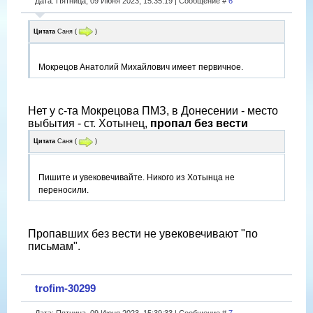
Дата: Пятница, 09 Июня 2023, 15:35:19 | Сообщение #
6
Цитата
Саня
(
)
Мокрецов Анатолий Михайлович имеет первичное.
Нет у с-та Мокрецова ПМЗ, в Донесении - место
выбытия - ст. Хотынец,
пропал без вести
Цитата
Саня
(
)
Пишите и увековечивайте. Никого из Хотынца не
переносили.
Пропавших без вести не увековечивают "по
письмам".
trofim-30299
Дата: Пятница, 09 Июня 2023, 15:39:33 | Сообщение #
7