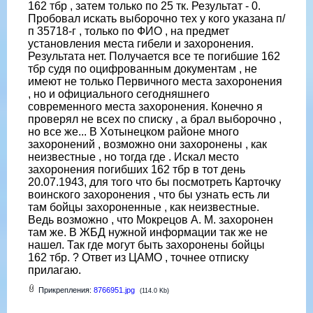
162 тбр , затем только по 25 тк. Результат - 0.
Пробовал искать выборочно тех у кого указана п/
п 35718-г , только по ФИО , на предмет
установления места гибели и захоронения.
Результата нет. Получается все те погибшие 162
тбр судя по оцифрованным документам , не
имеют не только Первичного места захоронения
, но и официального сегодняшнего
современного места захоронения. Конечно я
проверял не всех по списку , а брал выборочно ,
но все же... В Хотынецком районе много
захоронений , возможно они захоронены , как
неизвестные , но тогда где . Искал место
захоронения погибших 162 тбр в тот день
20.07.1943, для того что бы посмотреть Карточку
воинского захоронения , что бы узнать есть ли
там бойцы захороненные , как неизвестные.
Ведь возможно , что Мокрецов А. М. захоронен
там же. В ЖБД нужной информации так же не
нашел. Так где могут быть захоронены бойцы
162 тбр. ? Ответ из ЦАМО , точнее отписку
прилагаю.
Прикрепления:
8766951.jpg
(114.0 Kb)