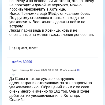
по плену и на основании их ответа, что по плену
не проходит и домой не вернулся, можно
просить увековечить в Хотынце.
Имхо. Приложив ещё ЖБД с описанием боев.
По другому сгоревших в танках никогда не
увековечить. Военкоматы должны пойти на
встречу.
Лежат парни ведь в Хотинце, хоть и не
опознанные на момент составления донесения.
Qui quaerit, reperit
trofim-30299
Дата: Пятница, 09 Июня 2023, 18:10:30 | Сообщение #
10
Да Саша я так же думаю и сотрудник
администрации отвечающая за эти вопросы по
увековечиванию . Обращений к ним с ее слов
очень много и именно по 162 тбр. Она и хочет
добиться их увековечивания в Хотынце.
Спасибо !