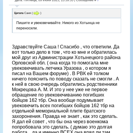
Цитата
Саня
(
)
Пишите и увековечивайте. Никого из Хотынца не
переносили.
Здравствуйте Саша ! Спасибо , что ответили. Да
вот только дело в том , что ко мне и обратилась
мой друг из Администрации Хотынецкого района
Орловской обл. ( она когда то помогала мне
увековечивать летчика Уразова , о котором я
писал на Вашем форуме) . В РВК ей толком
ничего пояснить по поводу сказать не смогли . А
к ней в свою очередь обратились родственники
Мокрецова А. М. И это у нее уже не первое
обращение по увековечиванию погибших
бойцов 162 тбр. Она вообще подумывает
увековечить всех погибших бойцов 162 тбр на
отдельной мемориальной плите братского
захоронения. Правда не знает , как это сделать.
Я дал ей совет , что бы она через военкома
попробовала это сделать. ( думаю это долгая
работа... да и именно ВСЕХ она вряд ли там