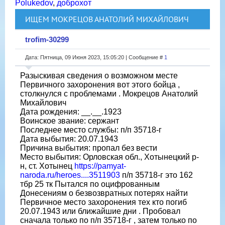
Polukedov
,
доброхот
ИЩЕМ МОКРЕЦОВ АНАТОЛИЙ МИХАЙЛОВИЧ
trofim-30299
Дата: Пятница, 09 Июня 2023, 15:05:20 | Сообщение #
1
Разыскивая сведения о возможном месте
Первичного захоронения вот этого бойца ,
столкнулся с проблемами . Мокрецов Анатолий
Михайлович
Дата рождения: __.__.1923
Воинское звание: сержант
Последнее место службы: п/п 35718-г
Дата выбытия: 20.07.1943
Причина выбытия: пропал без вести
Место выбытия: Орловская обл., Хотынецкий р-
н, ст. Хотынец
https://pamyat-
naroda.ru/heroes....3511903
п/п 35718-г это 162
тбр 25 тк Пытался по оцифрованным
Донесениям о безвозвратных потерях найти
Первичное место захоронения тех кто погиб
20.07.1943 или ближайшие дни . Пробовал
сначала только по п/п 35718-г , затем только по