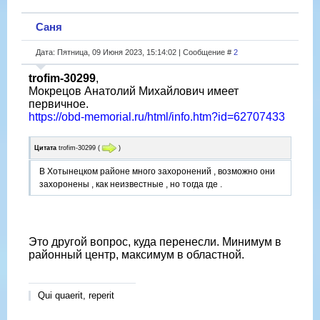
Саня
Дата: Пятница, 09 Июня 2023, 15:14:02 | Сообщение #
2
trofim-30299
,
Мокрецов Анатолий Михайлович имеет
первичное.
https://obd-memorial.ru/html/info.htm?id=62707433
Цитата
trofim-30299
(
)
В Хотынецком районе много захоронений , возможно они
захоронены , как неизвестные , но тогда где .
Это другой вопрос, куда перенесли. Минимум в
районный центр, максимум в областной.
Qui quaerit, reperit